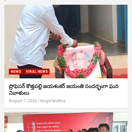
NEWS
VIRAL NEWS
ప్రొఫెసర్ కొత్తపల్లి జయశంకర్ జయంతి సందర్భంగా ఘన
నివాళులు
August 7, 2026
kingofandhra