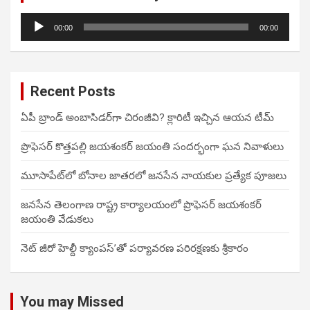
Audio
00:00
00:00
Player
Recent Posts
ఏపీ బ్రాండ్ అంబాసిడర్‌గా చిరంజీవి? క్లారిటీ ఇచ్చిన ఆయన టీమ్
ప్రొఫెసర్ కొత్తపల్లి జయశంకర్ జయంతి సందర్భంగా ఘన నివాళులు
మూసాపేట్‌లో బోనాల జాతరలో జనసేన నాయకుల ప్రత్యేక పూజలు
జనసేన తెలంగాణ రాష్ట్ర కార్యాలయంలో ప్రొఫెసర్ జయశంకర్
జయంతి వేడుకలు
నెట్ జీరో హెల్దీ క్యాంపస్’తో పర్యావరణ పరిరక్షణకు శ్రీకారం
You may Missed