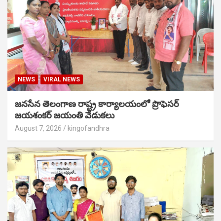
NEWS
VIRAL NEWS
జనసేన తెలంగాణ రాష్ట్ర కార్యాలయంలో ప్రొఫెసర్
జయశంకర్ జయంతి వేడుకలు
August 7, 2026
kingofandhra