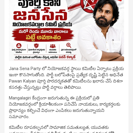
Jana Sena Party లో నియోజకవర్గ స్థాయి కమిటీల ఏర్పాటు ప్రక్రియ
ఇంకా కొనసాగుతోంది. పార్టీ బలోపేతంపై ప్రత్యేక దృష్టి పెట్టిన అధినేత
Pawan Kalyan పూర్తి పారదర్శకతతో కమిటీలను ఖరారు చేసే దిశగా
కసరత్తు చేస్తున్నట్లు పార్టీ వర్గాలు తెలిపాయి.
Mangalagiri కేంద్రంగా జరుగుతున్న ఈ ప్రక్రియలో ప్రతి
నియోజకవర్గంలో క్రియాశీలకంగా పనిచేసే నాయకులు, కార్యకర్తలకు
ప్రాధాన్యం కల్పించే విధంగా ఎంపికలు జరుగుతున్నాయని
సమాచారం.
కమిటీల రూపకల్పనలో సామాజిక సమతుల్యత, యువతకు