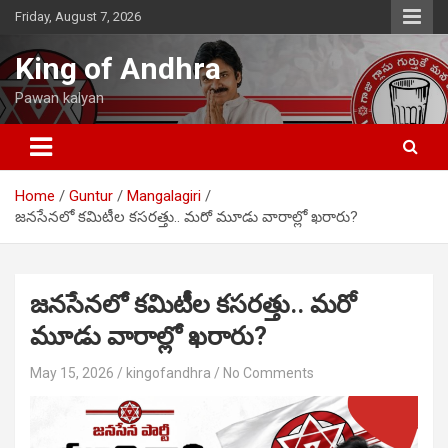
Skip
Friday, August 7, 2026
to
content
King of Andhra
Pawan kalyan
Home
Guntur
Mangalagiri
జనసేనలో కమిటీల కసరత్తు.. మరో మూడు వారాల్లో ఖరారు?
జనసేనలో కమిటీల కసరత్తు.. మరో
మూడు వారాల్లో ఖరారు?
May 15, 2026
kingofandhra
No Comments