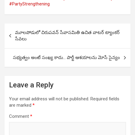
#PartyStrengthening
Post
మూలపోడులో చిరుపవన్ సేవాసమితి ఉచిత వాటర్ ట్యాంకర్
navigation
సేవలు
సభ్యత్వం అంటే సంఖ్య కాదు… పార్టీ ఆశయాలను మోసే సైన్యం
Leave a Reply
Your email address will not be published.
Required fields
are marked
*
Comment
*