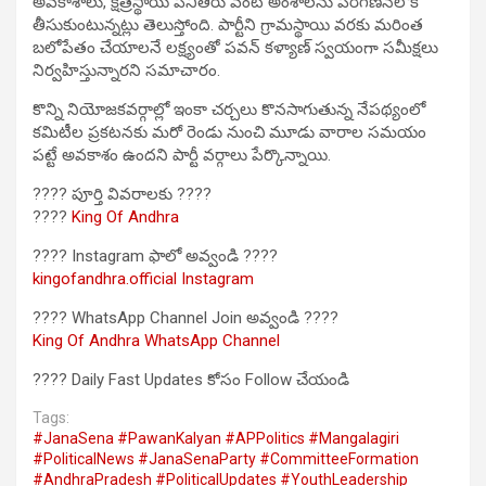
అవకాశాలు, క్షేత్రస్థాయి పనితీరు వంటి అంశాలను పరిగణనలోకి
తీసుకుంటున్నట్లు తెలుస్తోంది. పార్టీని గ్రామస్థాయి వరకు మరింత
బలోపేతం చేయాలనే లక్ష్యంతో పవన్ కళ్యాణ్ స్వయంగా సమీక్షలు
నిర్వహిస్తున్నారని సమాచారం.
కొన్ని నియోజకవర్గాల్లో ఇంకా చర్చలు కొనసాగుతున్న నేపథ్యంలో
కమిటీల ప్రకటనకు మరో రెండు నుంచి మూడు వారాల సమయం
పట్టే అవకాశం ఉందని పార్టీ వర్గాలు పేర్కొన్నాయి.
???? పూర్తి వివరాలకు ????
????
King Of Andhra
???? Instagram ఫాలో అవ్వండి ????
kingofandhra.official Instagram
???? WhatsApp Channel Join అవ్వండి ????
King Of Andhra WhatsApp Channel
???? Daily Fast Updates కోసం Follow చేయండి
Tags:
#JanaSena #PawanKalyan #APPolitics #Mangalagiri
#PoliticalNews #JanaSenaParty #CommitteeFormation
#AndhraPradesh #PoliticalUpdates #YouthLeadership