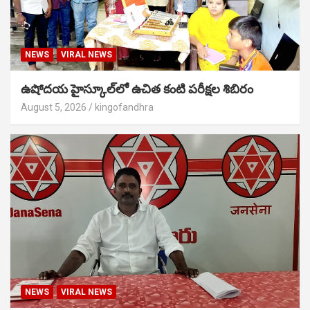
NEWS
VIRAL NEWS
ఉషోదయ హైస్కూల్‌లో ఉచిత కంటి పరీక్షల శిబిరం
August 5, 2026
kingofandhra
NEWS
VIRAL NEWS