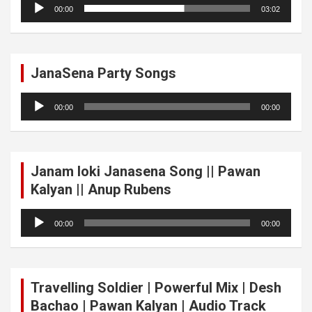
Audio
00:00
03:02
Player
JanaSena Party Songs
Audio
00:00
00:00
Player
Janam loki Janasena Song || Pawan
Kalyan || Anup Rubens
Audio
00:00
00:00
Player
Travelling Soldier | Powerful Mix | Desh
Bachao | Pawan Kalyan | Audio Track