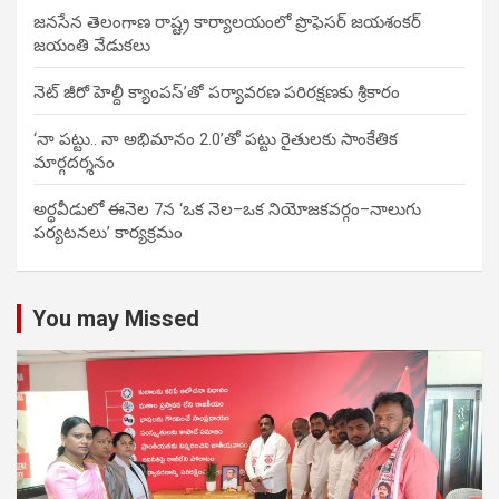
జనసేన తెలంగాణ రాష్ట్ర కార్యాలయంలో ప్రొఫెసర్ జయశంకర్
జయంతి వేడుకలు
నెట్ జీరో హెల్దీ క్యాంపస్’తో పర్యావరణ పరిరక్షణకు శ్రీకారం
‘నా పట్టు.. నా అభిమానం 2.0’తో పట్టు రైతులకు సాంకేతిక
మార్గదర్శనం
అర్ధవీడులో ఈనెల 7న ‘ఒక నెల–ఒక నియోజకవర్గం–నాలుగు
పర్యటనలు’ కార్యక్రమం
You may Missed