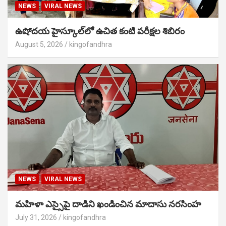
NEWS
VIRAL NEWS
ఉషోదయ హైస్కూల్‌లో ఉచిత కంటి పరీక్షల శిబిరం
August 5, 2026
kingofandhra
NEWS
VIRAL NEWS
మహిళా ఎస్సైపై దాడిని ఖండించిన మాదాసు నరసింహ
July 31, 2026
kingofandhra