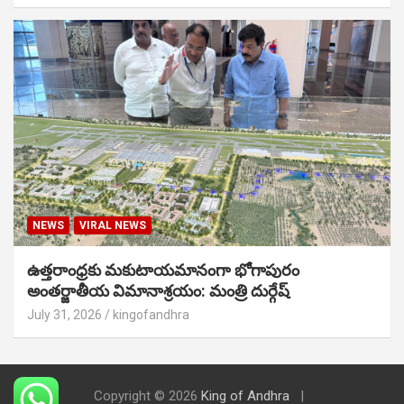
NEWS
VIRAL NEWS
ఉత్తరాంధ్రకు మకుటాయమానంగా భోగాపురం
అంతర్జాతీయ విమానాశ్రయం: మంత్రి దుర్గేష్
July 31, 2026
kingofandhra
Copyright © 2026
King of Andhra