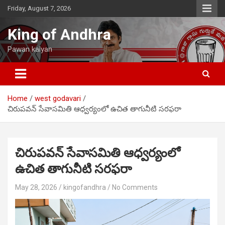
Skip
Friday, August 7, 2026
to
content
King of Andhra
Pawan kalyan
Home
west godavari
చిరుపవన్ సేవాసమితి ఆధ్వర్యంలో ఉచిత తాగునీటి సరఫరా
చిరుపవన్ సేవాసమితి ఆధ్వర్యంలో
ఉచిత తాగునీటి సరఫరా
May 28, 2026
kingofandhra
No Comments