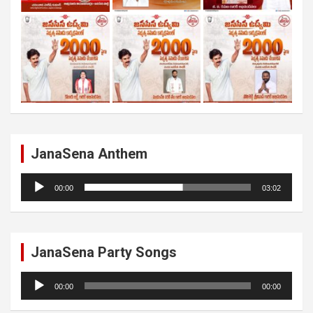
JanaSena Anthem
Audio
00:00
03:02
Player
JanaSena Party Songs
Audio
00:00
00:00
Player