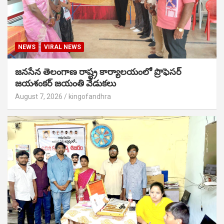
NEWS
VIRAL NEWS
జనసేన తెలంగాణ రాష్ట్ర కార్యాలయంలో ప్రొఫెసర్
జయశంకర్ జయంతి వేడుకలు
August 7, 2026
kingofandhra