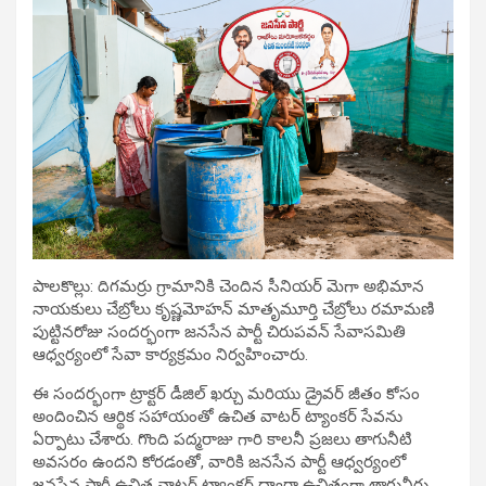
పాలకొల్లు: దిగమర్రు గ్రామానికి చెందిన సీనియర్ మెగా అభిమాన
నాయకులు చేబ్రోలు కృష్ణమోహన్ మాతృమూర్తి చేబ్రోలు రమామణి
పుట్టినరోజు సందర్భంగా జనసేన పార్టీ చిరుపవన్ సేవాసమితి
ఆధ్వర్యంలో సేవా కార్యక్రమం నిర్వహించారు.
ఈ సందర్భంగా ట్రాక్టర్ డీజిల్ ఖర్చు మరియు డ్రైవర్ జీతం కోసం
అందించిన ఆర్థిక సహాయంతో ఉచిత వాటర్ ట్యాంకర్ సేవను
ఏర్పాటు చేశారు. గొంది పద్మరాజు గారి కాలనీ ప్రజలు తాగునీటి
అవసరం ఉందని కోరడంతో, వారికి జనసేన పార్టీ ఆధ్వర్యంలో
జనసేన పార్టీ ఉచిత వాటర్ ట్యాంకర్ ద్వారా ఉచితంగా తాగునీరు