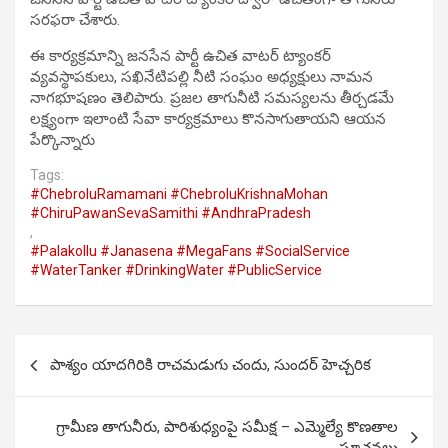
సరఫరా చేశారు.
ఈ కార్యక్రమాన్ని జనసేన పార్టీ ఉచిత వాటర్ ట్యాంకర్
వ్యవస్థాపకులు, సఖినేటిపల్లి నీటి సంఘం అధ్యక్షులు నామన
నాగభూషణం తెలిపారు. ప్రజల తాగునీటి సమస్యలను తీర్చడమే
లక్ష్యంగా ఇలాంటి సేవా కార్యక్రమాలు కొనసాగుతాయని ఆయన
పేర్కొన్నారు
Tags:
#ChebroluRamamani #ChebroluKrishnaMohan
#ChiruPawanSevaSamithi #AndhraPradesh
,
#Palakollu #Janasena #MegaFans #SocialService
#WaterTanker #DrinkingWater #PublicService
Post
పాశ్యం యాదగిరికి రాచమడుగు చందు, సుందర్ హెచ్చరిక
navigation
గ్రామీణ తాగునీరు, పారిశుధ్యంపై సమీక్ష – ఎమ్మెల్యే కొణతాల