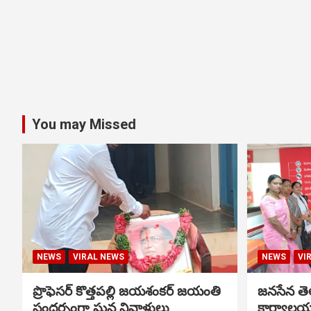
You may Missed
NEWS
VIRAL NEWS
NEWS
VI
ప్రొఫెసర్ కొత్తపల్లి జయశంకర్ జయంతి
జనసేన తెల
సందర్భంగా ఘన నివాళులు
కార్యాలయ