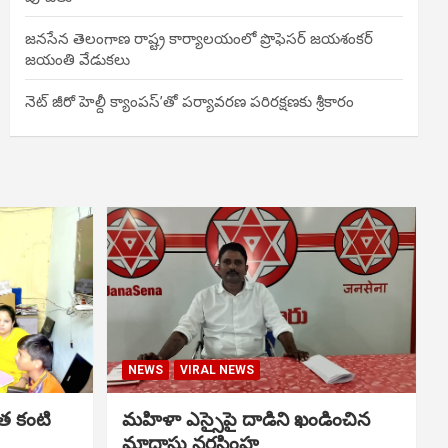
జనసేన తెలంగాణ రాష్ట్ర కార్యాలయంలో ప్రొఫెసర్ జయశంకర్
జయంతి వేడుకలు
నెట్ జీరో హెల్దీ క్యాంపస్’తో పర్యావరణ పరిరక్షణకు శ్రీకారం
NEWS
VIRAL NEWS
త కంటి
మహిళా ఎస్సైపై దాడిని ఖండించిన
మాదాసు నరసింహ