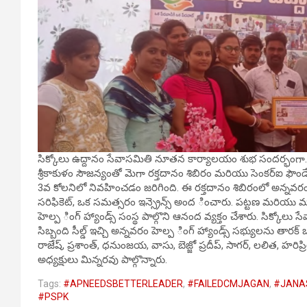
సిక్కోలు ఉద్దానం సేవాసమితి నూతన కార్యాలయం శుభ సందర్భంగా.. సిక
శ్రీకాకుళం సౌజన్యంతో మెగా రక్తదానం శిబిరం మరియు సెంకర్ఐ ఫౌం
3వ కోలనిలో నివహించడం జరిగింది. ఈ రక్తదానం శిబిరంలో అన్నవరం హెల
సరిఫికెట్, ఒక సమత్సరం ఇన్స్రెన్స్ అంద ించారు. పట్టణ మరియు మ
హెల్ప ింగ్ హ్యాండ్స్ సంస్థ పాల్గొని ఆనంద వ్యక్తం చేశారు. సిక్కో
సిబ్బంది సీల్డ్ ఇచ్చి అన్నవరం హెల్ప ింగ్ హ్యాండ్స్ సభ్యులను తార
రాజేష్, ప్రశాంత్, ధనుంజయ, వాసు, బెజ్జో ప్రదీప్, సాగర్, లలిత, హరిప్
అధ్యక్షులు మిన్నరవు పాల్గొన్నారు.
Tags:
#APNEEDSBETTERLEADER
,
#FAILEDCMJAGAN
,
#JANA
#PSPK