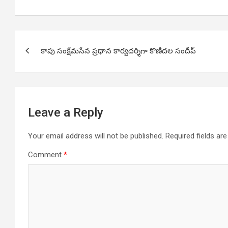
Post
కాపు సంక్షేమసేన ప్రధాన కార్యదర్శిగా కొణిదల సందీప్
navigation
Leave a Reply
Your email address will not be published.
Required fields a
Comment
*