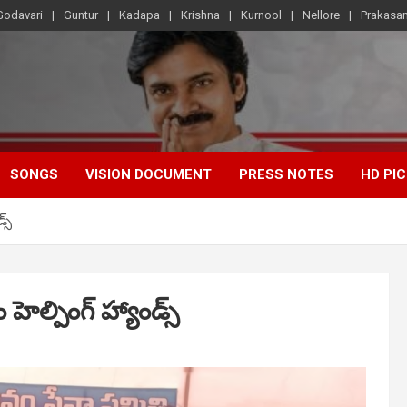
Godavari
Guntur
Kadapa
Krishna
Kurnool
Nellore
Prakasa
SONGS
VISION DOCUMENT
PRESS NOTES
HD PI
్స్
హెల్పింగ్ హ్యాండ్స్