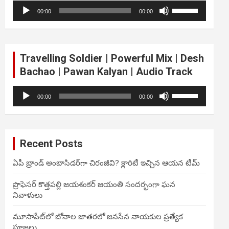
Audio
Use
volume.
00:00
00:00
Player
Up/Down
Arrow
keys
to
Travelling Soldier | Powerful Mix | Desh
increase
Bachao | Pawan Kalyan | Audio Track
or
decrease
Audio
Use
volume.
00:00
00:00
Player
Up/Down
Arrow
keys
to
Recent Posts
increase
or
ఏపీ బ్రాండ్ అంబాసిడర్‌గా చిరంజీవి? క్లారిటీ ఇచ్చిన ఆయన టీమ్
decrease
volume.
ప్రొఫెసర్ కొత్తపల్లి జయశంకర్ జయంతి సందర్భంగా ఘన
నివాళులు
మూసాపేట్‌లో బోనాల జాతరలో జనసేన నాయకుల ప్రత్యేక
పూజలు