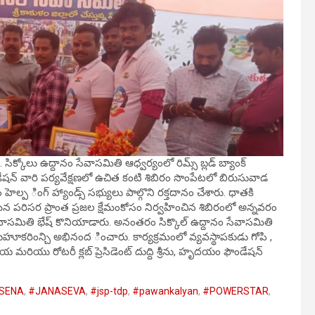
్కోలు ఉద్దానం సేవాసమితి ఆధ్వర్యంలో రిమ్స్ బ్లడ్ బ్యాంక్
డేషన్ వారి పర్యవేక్షణలో ఉచిత కంటి శిబిరం సొంపేటలో బిరుసువాడ
్ప ింగ్ హ్యాండ్స్ సభ్యులు పాల్గొని రక్తదానం చేశారు. ధాతకి
న పరిసర ప్రాంత ప్రజల క్షేమంకోసం నిర్వహించిన శిబిరంలో అన్నవరం
లు సేవాసమితి భేష్ కొనియాడారు. అనంతరం సిక్కొల్ ఉద్దానం సేవాసమితి
క్ బహూకరింన్చి అభినంద ించారు. కార్యక్రమంలో వ్యవస్థాపకుడు గోపి ,
రియ మరియు రోటరీ క్లబ్ ప్రెసిడెంట్ దుద్ది శ్రీను, హృదయం ఫౌండేషన్
SENA
,
#JANASEVA
,
#jsp-tdp
,
#pawankalyan
,
#POWERSTAR
,