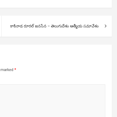
కాకినాడ రూరల్ జనసేన – తెలుగుదేశం ఆత్మీయ సమావేశం
re marked
*