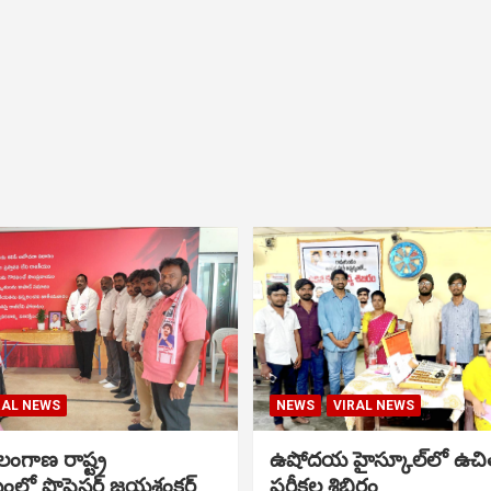
RAL NEWS
NEWS
VIRAL NEWS
ంగాణ రాష్ట్ర
ఉషోదయ హైస్కూల్‌లో ఉచి
ంలో ప్రొఫెసర్ జయశంకర్
పరీక్షల శిబిరం