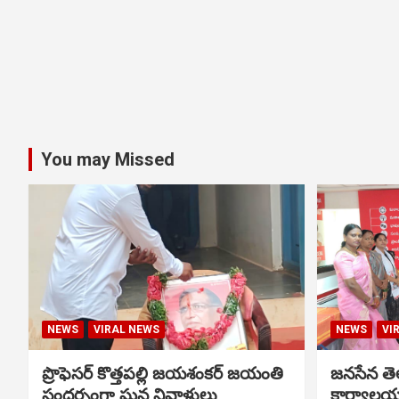
You may Missed
NEWS
VIRAL NEWS
NEWS
VI
ప్రొఫెసర్ కొత్తపల్లి జయశంకర్ జయంతి
జనసేన తెల
సందర్భంగా ఘన నివాళులు
కార్యాలయ