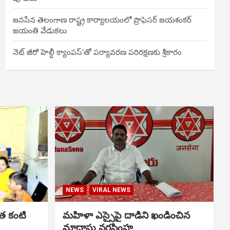
జనసేన తెలంగాణ రాష్ట్ర కార్యాలయంలో ప్రొఫెసర్ జయశంకర్
జయంతి వేడుకలు
నెట్ జీరో హెల్దీ క్యాంపస్’తో పర్యావరణ పరిరక్షణకు శ్రీకారం
NEWS
VIRAL NEWS
త కంటి
మహిళా ఎస్సైపై దాడిని ఖండించిన
మాదాసు నరసింహ