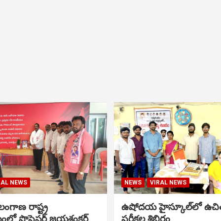
RAL NEWS
NEWS
VIRAL NEWS
ంగాణ రాష్ట్ర
ఉషోదయ హైస్కూల్‌లో ఉచి
ంలో ప్రొఫెసర్ జయశంకర్
పరీక్షల శిబిరం