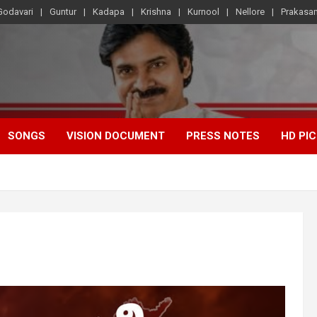
Godavari
Guntur
Kadapa
Krishna
Kurnool
Nellore
Prakasa
SONGS
VISION DOCUMENT
PRESS NOTES
HD PI