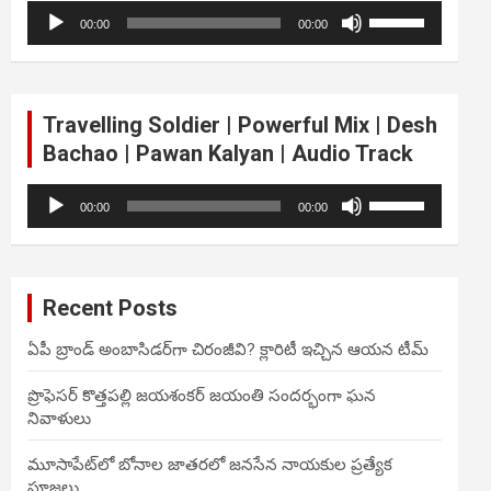
Audio
Use
volume.
00:00
00:00
Player
Up/Down
Arrow
keys
to
Travelling Soldier | Powerful Mix | Desh
increase
Bachao | Pawan Kalyan | Audio Track
or
decrease
Audio
Use
volume.
00:00
00:00
Player
Up/Down
Arrow
keys
to
Recent Posts
increase
or
ఏపీ బ్రాండ్ అంబాసిడర్‌గా చిరంజీవి? క్లారిటీ ఇచ్చిన ఆయన టీమ్
decrease
volume.
ప్రొఫెసర్ కొత్తపల్లి జయశంకర్ జయంతి సందర్భంగా ఘన
నివాళులు
మూసాపేట్‌లో బోనాల జాతరలో జనసేన నాయకుల ప్రత్యేక
పూజలు