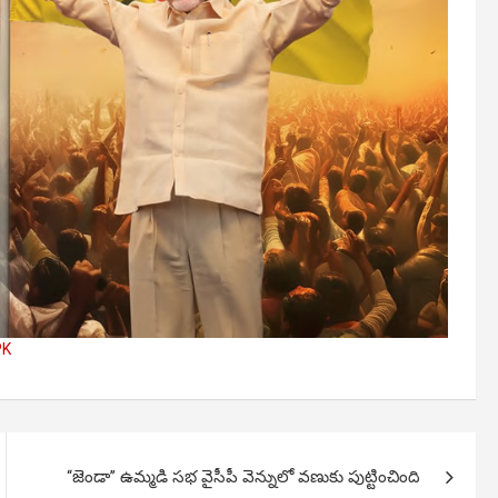
PK
‘‘జెండా’’ ఉమ్మడి సభ వైసీపీ వెన్నులో వణుకు పుట్టించింది