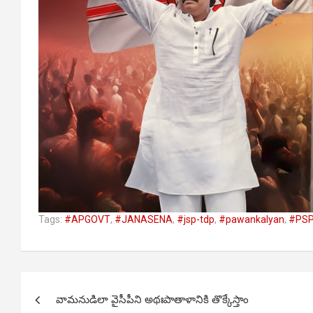
Tags:
#APGOVT
,
#JANASENA
,
#jsp-tdp
,
#pawankalyan
,
#PS
Post
వామనుడిలా వైసీపీని అథఃపాతాళానికి తొక్కేస్తాం