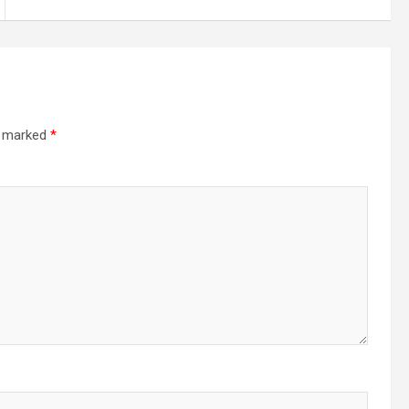
re marked
*