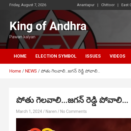
Skip
Friday, August 7, 2026
Anantapur
Chittoor
East 
to
content
King of Andhra
Pawan kalyan
HOME
ELECTION SYMBOL
ISSUES
VIDEOS
Home
NEWS
పోతు గెలవాలి…జగన్ రెడ్డి పోవాలి…
పోతు గెలవాలి…జగన్ రెడ్డి పోవాలి…
March 1, 2024
Naren
No Comments