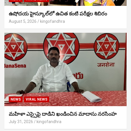
ఉషోదయ హైస్కూల్‌లో ఉచిత కంటి పరీక్షల శిబిరం
August 5, 2026
kingofandhra
NEWS
VIRAL NEWS
మహిళా ఎస్సైపై దాడిని ఖండించిన మాదాసు నరసింహ
July 31, 2026
kingofandhra