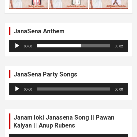
JanaSena Anthem
Audio
00:00
03:02
Player
JanaSena Party Songs
Audio
00:00
00:00
Player
Janam loki Janasena Song || Pawan
Kalyan || Anup Rubens
Audio