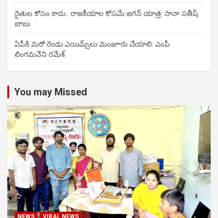
రైతుల కోసం కాదు.. రాజకీయాల కోసమే జగన్ యాత్ర: సానా సతీష్
బాబు
ఏపీకి మరో రెండు ఎయిమ్స్‌లు మంజూరు చేయాలి: ఎంపీ
లింగమనేని రమేశ్
You may Missed
NEWS
VIRAL NEWS