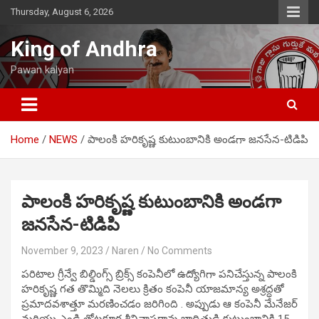
Skip
Thursday, August 6, 2026
to
content
King of Andhra
Pawan kalyan
Home
NEWS
పాలంకి హరికృష్ణ కుటుంబానికి అండగా జనసేన-టిడిపి
పాలంకి హరికృష్ణ కుటుంబానికి అండగా
జనసేన-టిడిపి
November 9, 2023
Naren
No Comments
పరిటాల గ్రీన్వే బిల్డింగ్స్ బ్రిక్స్ కంపెనీలో ఉద్యోగిగా పనిచేస్తున్న పాలంకి
హరికృష్ణ గత తొమ్మిది నెలలు క్రితం కంపెనీ యాజమాన్య అశ్రద్ధతో
ప్రమాదవశాత్తూ మరణించడం జరిగింది . అప్పుడు ఆ కంపెనీ మేనేజర్