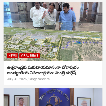
NEWS
VIRAL NEWS
ఉత్తరాంధ్రకు మకుటాయమానంగా భోగాపురం
అంతర్జాతీయ విమానాశ్రయం: మంత్రి దుర్గేష్
July 31, 2026
kingofandhra