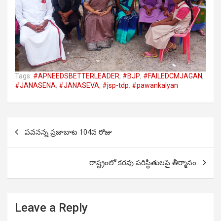
Tags:
#APNEEDSBETTERLEADER
,
#BJP
,
#FAILEDCMJAGAN
,
#JANASENA
,
#JANASEVA
,
#jsp-tdp
,
#pawankalyan
Post
పవనన్న ప్రజాబాట 104వ రోజు
navigation
రాష్ట్రంలో కరవు పరిస్థితులపై తీర్మానం
Leave a Reply