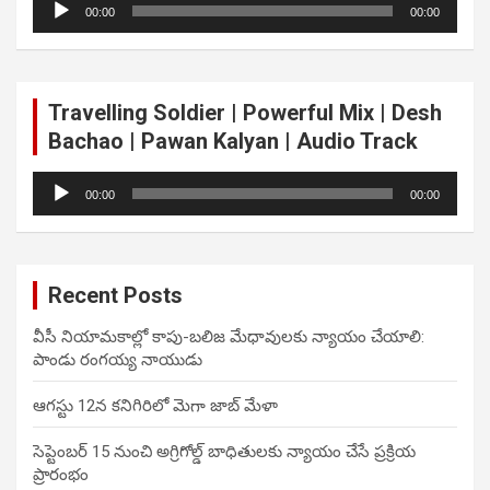
00:00
00:00
Player
Travelling Soldier | Powerful Mix | Desh
Bachao | Pawan Kalyan | Audio Track
Audio
00:00
00:00
Player
Recent Posts
వీసీ నియామకాల్లో కాపు-బలిజ మేధావులకు న్యాయం చేయాలి:
పాండు రంగయ్య నాయుడు
ఆగస్టు 12న కనిగిరిలో మెగా జాబ్ మేళా
సెప్టెంబర్ 15 నుంచి అగ్రిగోల్డ్ బాధితులకు న్యాయం చేసే ప్రక్రియ
ప్రారంభం