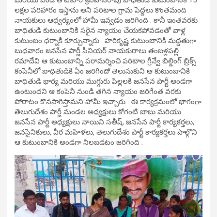
మరియు ఎండి తోటకూర శ్రీనివాసరావు బాధితుడి కుటుంబానికి 15
లక్షల పరిహారం ఇస్తాను అని పరిటాల గ్రామ పెద్దలు కొంతమంది
నాయకులు ఆధ్వర్యంలో హామీ ఇవ్వడం జరిగింది . కానీ ఇంతవరకు
బాధితుడి కుటుంబానికి సరైన న్యాయం చేయకపోవడంతో వాళ్ల
కుటుంబం ధర్నాకి కూర్చున్నారు . హరికృష్ణ కుటుంబానికి మద్దతుగా
బుధవారం జనసేన పార్టీ సీనియర్ నాయకురాలు తంబళ్లపల్లి
రమాదేవి ఆ కుటుంబాన్ని పరామర్శించి పరిటాల గ్రీన్వే బిల్డింగ్ బ్రిక్స్
కంపెనీలో బాధితుడికి ఏం జరిగిందో తెలుసుకుని ఆ కుటుంబానికి
బాధితుడి భార్య మరియు ముగ్గురు పిల్లలకి జనసేన పార్టీ అండగా
ఉంటుందని ఆ కంపెనీ నుండి తగిన న్యాయం జరిగేంత వరకు
పోరాటం కొనసాగిస్తామని హామీ ఇచ్చారు . ఈ కార్యక్రమంలో భాగంగా
తెలుగుదేశం పార్టీ మండల అధ్యక్షులు కోగంటి బాబు మరియు
జనసేన పార్టీ అధ్యక్షులు నాయిని సతీష్, జనసేన పార్టీ కార్యకర్తలు,
జనసైనికులు, వీర మహిళలు, తెలుగుదేశం పార్టీ కార్యకర్తలు పాల్గొని
ఆ కుటుంబానికి అండగా నిలబడటం జరిగింది .