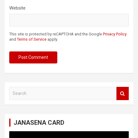
Website
This site is protected by reCAPTCHA and the Google
Privacy Policy
and
Terms of Service
apply.
S
e
a
r
c
JANASENA CARD
h
Video