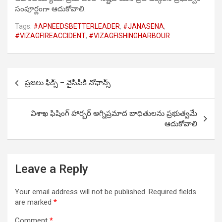
సంపూర్ణంగా ఆదుకోవాలి.
Tags:
#APNEEDSBETTERLEADER
,
#JANASENA
,
#VIZAGFIREACCIDENT
,
#VIZAGFISHINGHARBOUR
Post
ప్రజలు ఫిక్స్ – వైసీపీకి నోఛాన్స్
navigation
విశాఖ ఫిషింగ్ హార్బర్ అగ్నిప్రమాద బాధితులను ప్రభుత్వమే
ఆదుకోవాలి
Leave a Reply
Your email address will not be published.
Required fields
are marked
*
Comment
*