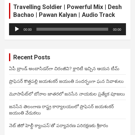
Travelling Soldier | Powerful Mix | Desh
Bachao | Pawan Kalyan | Audio Track
Audio
00:00
00:00
Player
Recent Posts
ఏపీ బ్రాండ్ అంబాసిడర్‌గా చిరంజీవి? క్లారిటీ ఇచ్చిన ఆయన టీమ్
ప్రొఫెసర్ కొత్తపల్లి జయశంకర్ జయంతి సందర్భంగా ఘన నివాళులు
మూసాపేట్‌లో బోనాల జాతరలో జనసేన నాయకుల ప్రత్యేక పూజలు
జనసేన తెలంగాణ రాష్ట్ర కార్యాలయంలో ప్రొఫెసర్ జయశంకర్
జయంతి వేడుకలు
నెట్ జీరో హెల్దీ క్యాంపస్’తో పర్యావరణ పరిరక్షణకు శ్రీకారం