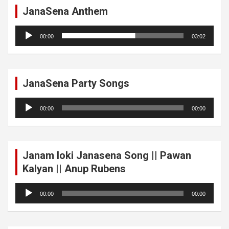
JanaSena Anthem
Audio
00:00
03:02
Player
JanaSena Party Songs
Audio
00:00
00:00
Player
Janam loki Janasena Song || Pawan
Kalyan || Anup Rubens
Audio
00:00
00:00
Player