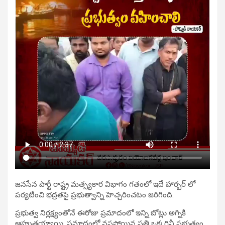
జనసేన పార్టీ రాష్ట్ర మత్స్యకార విభాగం గతంలో ఇదే హార్బర్ లో
పర్యటించి భద్రతపై ప్రభుత్వాన్ని హెచ్చరించటం జరిగింది.
ప్రభుత్వ నిర్లక్ష్యంతోనే ఈరోజు ప్రమాదంలో ఇన్ని బోట్లు అగ్నికి
ఆహుతయ్యాయి. ప్రమాదంలో నష్టపోయిన ప్రతి ఒక్కరినీ ప్రభుత్వం