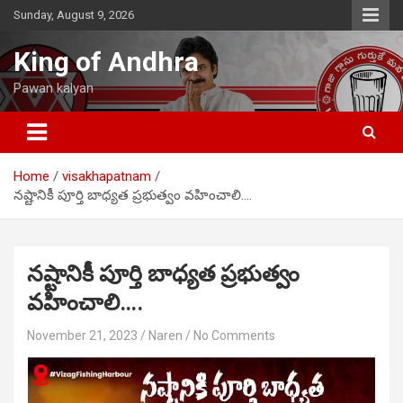
Skip
Sunday, August 9, 2026
to
content
King of Andhra
Pawan kalyan
Home
visakhapatnam
నష్టానికీ పూర్తి బాధ్యత ప్రభుత్వం వహించాలి….
నష్టానికీ పూర్తి బాధ్యత ప్రభుత్వం
వహించాలి….
November 21, 2023
Naren
No Comments