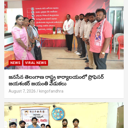
NEWS
VIRAL NEWS
జనసేన తెలంగాణ రాష్ట్ర కార్యాలయంలో ప్రొఫెసర్
జయశంకర్ జయంతి వేడుకలు
August 7, 2026
kingofandhra