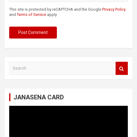
This site is protected by reCAPTCHA and the Google
Privacy Policy
and
Terms of Service
apply.
S
e
a
r
c
JANASENA CARD
h
Video
Player