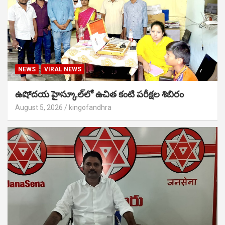
NEWS
VIRAL NEWS
ఉషోదయ హైస్కూల్‌లో ఉచిత కంటి పరీక్షల శిబిరం
August 5, 2026
kingofandhra