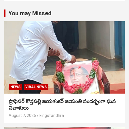
You may Missed
NEWS
VIRAL NEWS
ప్రొఫెసర్ కొత్తపల్లి జయశంకర్ జయంతి సందర్భంగా ఘన
నివాళులు
August 7, 2026
kingofandhra