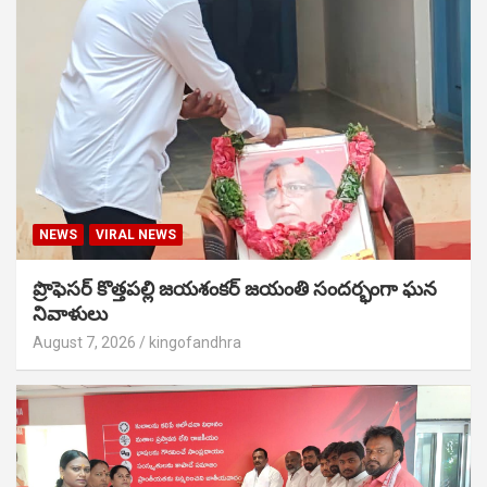
NEWS
VIRAL NEWS
ప్రొఫెసర్ కొత్తపల్లి జయశంకర్ జయంతి సందర్భంగా ఘన
నివాళులు
August 7, 2026
kingofandhra