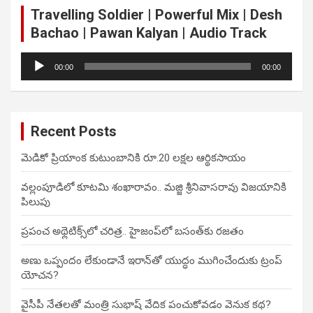
Travelling Soldier | Powerful Mix | Desh
Bachao | Pawan Kalyan | Audio Track
Audio
00:00
00:00
Player
Recent Posts
మెడికో ప్రియాంక కుటుంబానికి రూ.20 లక్షల ఆర్థికసాయం
వల్లంపూడిలో కూటమి శంఖారావం.. మజ్జి శ్రీనివాసరావు విజయానికి
పిలుపు
ప్రపంచ అథ్లెటిక్స్‌లో చరిత్ర.. హైజంప్‌లో బసంత్‌కు రజతం
అణు ఒప్పందం లేకుండానే ఇరాన్‌తో యుద్ధం ముగించేందుకు ట్రంప్‌
యోచన?
వైసీపీ నేతలతో మంత్రి సుభాష్‌ వేదిక పంచుకోవడం వెనుక కథ?