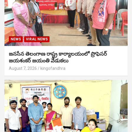
NEWS
VIRAL NEWS
జనసేన తెలంగాణ రాష్ట్ర కార్యాలయంలో ప్రొఫెసర్
జయశంకర్ జయంతి వేడుకలు
August 7, 2026
kingofandhra