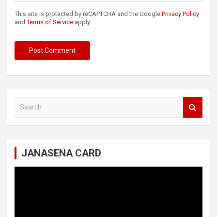
This site is protected by reCAPTCHA and the Google
Privacy Policy
and
Terms of Service
apply.
S
e
a
r
c
JANASENA CARD
h
Video
Player