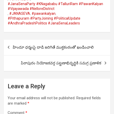
#JanaSenaParty #KNagababu #TalluriRam #PawanKalyan
#Vijayawada #NelloreDistrict
,
#JANASEVA
,
#pawankalyan
,
#Pithapuram #PartyJoining #PoliticalUpdate
#AndhraPradeshPolitics #JanaSenaLeaders
Post
హిందూ ధర్మంపై దాడి జరిగితే ముక్తకంఠంతో ఖండించాలి
navigation
పిఠాపురం నియోజకవర్గ పట్టణాభివృద్ధికి సమగ్ర ప్రణాళిక
Leave a Reply
Your email address will not be published.
Required fields
are marked
*
Comment
*