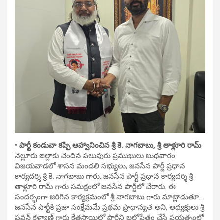
• పార్టీ కండువా కప్పి ఆహ్వానించిన శ్రీ కె. నాగబాబు, శ్రీ తాళ్లూరి రామ్
నెల్లూరు జిల్లాకు చెందిన పలువురు ప్రముఖులు బుధవారం
విజయవాడలో శాసన మండలి సభ్యులు, జనసేన పార్టీ ప్రధాన
కార్యదర్శి శ్రీ కె. నాగబాబు గారు, జనసేన పార్టీ ప్రధాన కార్యదర్శి శ్రీ
తాళ్లూరి రామ్ గారు సమక్షంలో జనసేన పార్టీలో చేరారు. ఈ
సందర్భంగా జరిగిన కార్యక్రమంలో శ్రీ నాగబాబు గారు మాట్లాడుతూ..
జనసేన పార్టీకి ప్రజా సంక్షేమమే ప్రథమ ప్రాధాన్యత అని, అధ్యక్షులు శ్రీ
పవన్ కళ్యాణ్ గారు క్షేత్రస్థాయిలో పార్టీని బలోపేతం చేసే ప్రయత్నంలో