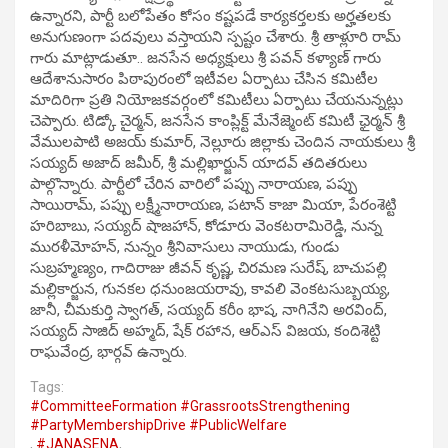
ఉన్నారని, పార్టీ బలోపేతం కోసం కష్టపడే కార్యకర్తలకు అర్హతలకు
అనుగుణంగా పదవులు వస్తాయని స్పష్టం చేశారు. శ్రీ తాళ్లూరి రామ్
గారు మాట్లాడుతూ.. జనసేన అధ్యక్షులు శ్రీ పవన్ కళ్యాణ్ గారు
ఆదేశానుసారం పిఠాపురంలో ఇటీవల ఏర్పాటు చేసిన కమిటీల
మాదిరిగా ప్రతి నియోజకవర్గంలో కమిటీలు ఏర్పాటు చేయనున్నట్లు
చెప్పారు. టిడ్కో చైర్మన్, జనసేన కాంప్లిక్ట్ మేనేజ్మెంట్ కమిటీ ఛైర్మన్ శ్రీ
వేములపాటి అజయ్ కుమార్, నెల్లూరు జిల్లాకు చెందిన నాయకులు శ్రీ
సయ్యద్ అజాద్ జమీర్, శ్రీ మల్లిఖార్జున్ యాదవ్ తదితరులు
పాల్గొన్నారు. పార్టీలో చేరిన వారిలో పప్పు నారాయణ, పప్పు
సాయిరామ్, పప్పు లక్ష్మీనారాయణ, పటాన్ కాజా మియా, పేరంశెట్టి
హరిబాబు, సయ్యద్ షాజహాన్, కోడూరు వెంకటరామిరెడ్డి, నున్న
మురళీమోహన్, నున్నం శ్రీనివాసులు నాయుడు, గుండు
సుబ్రహ్మణ్యం, గాదిరాజు జీవన్ కృష్ణ, చిరమణ సురేష్, బాచుపల్లి
మల్లికార్జున, గునకల ధనుంజయరావు, కావలి వెంకటసుబ్బయ్య,
జానీ, చీమకుర్తి స్వాగత్, సయ్యద్ కరీం భాష, నాగినేని అరవింద్,
సయ్యద్ సాజిద్ అహ్మద్, షేక్ రహాన, ఆర్ఎస్ విజయ, కందిశెట్టి
రాఘవేంద్ర, భార్గవ్ ఉన్నారు.
Tags:
#CommitteeFormation #GrassrootsStrengthening
#PartyMembershipDrive #PublicWelfare
,
#JANASENA
,