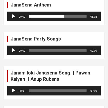
JanaSena Anthem
Audio
00:00
03:02
Player
JanaSena Party Songs
Audio
00:00
00:00
Player
Janam loki Janasena Song || Pawan
Kalyan || Anup Rubens
Audio
00:00
00:00
Player