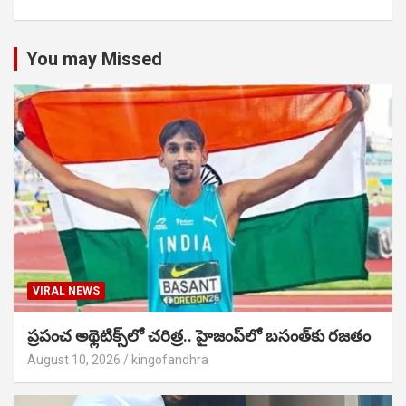
You may Missed
VIRAL NEWS
ప్రపంచ అథ్లెటిక్స్‌లో చరిత్ర.. హైజంప్‌లో బసంత్‌కు రజతం
August 10, 2026
kingofandhra