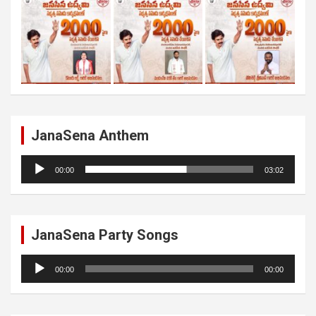
JanaSena Anthem
Audio
00:00
03:02
Player
JanaSena Party Songs
Audio
00:00
00:00
Player