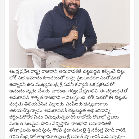
ఆంధ్ర ప్రదేశ్ రాష్ట్ర రాజధాని అమరావతికి చట్టబద్ధత కల్పించే బిల్లు
లోక్ సభ ఆమోదం పొందటంతో రాష్ట్ర ప్రజలందరూ సంతోషంతో
ఉన్నారని ఉప ముఖ్యమంత్రి శ్రీ పవన్ కళ్యాణ్ ఒక ప్రకటనలో
ఆనందం వ్యక్తం చేశారు. వారంతా గర్వించే క్షణాలివి. ఈ చట్టబద్ధతతో
అమరావతి శాశ్వత రాజధానిగా నిలుస్తుంది. లోక్ సభలో ఈ బిల్లుకు
మద్దతు తెలియచేసిన పక్షాలకు, ఎంపీలకు ధన్యవాదాలు
తెలియచేస్తున్నాను. అమరావతికి చట్టబద్ధత అభించడాన్ని
జీర్ణించుకోలేక విషం చిమ్ముతున్నవారికి రాబోయే రోజుల్లో ప్రజలు
మరింత బలమైన పాఠం నేర్పిస్తారు. రాజధాని అమరావతికి
తోడ్పాటును అందిస్తున్న గౌరవ ప్రధానమంత్రి శ్రీ నరేంద్ర మోదీ గారికి,
గౌరవ కేంద్ర హోంశాఖామాత్యులు శ్రీ అమిత్ షా గారికి మనస్పూర్తిగా