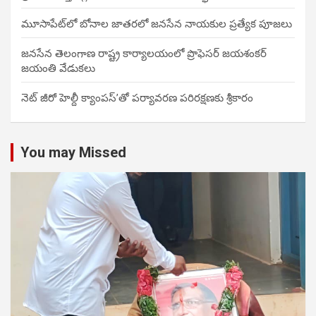
మూసాపేట్‌లో బోనాల జాతరలో జనసేన నాయకుల ప్రత్యేక పూజలు
జనసేన తెలంగాణ రాష్ట్ర కార్యాలయంలో ప్రొఫెసర్ జయశంకర్
జయంతి వేడుకలు
నెట్ జీరో హెల్దీ క్యాంపస్’తో పర్యావరణ పరిరక్షణకు శ్రీకారం
You may Missed