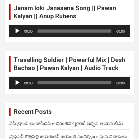
Janam loki Janasena Song || Pawan
Kalyan || Anup Rubens
Audio
00:00
00:00
Player
Travelling Soldier | Powerful Mix | Desh
Bachao | Pawan Kalyan | Audio Track
Audio
00:00
00:00
Player
Recent Posts
ఏపీ బ్రాండ్ అంబాసిడర్‌గా చిరంజీవి? క్లారిటీ ఇచ్చిన ఆయన టీమ్
ప్రొఫెసర్ కొత్తపల్లి జయశంకర్ జయంతి సందర్భంగా ఘన నివాళులు