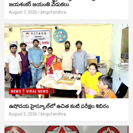
జయశంకర్ జయంతి వేడుకలు
August 7, 2026
kingofandhra
NEWS
VIRAL NEWS
ఉషోదయ హైస్కూల్‌లో ఉచిత కంటి పరీక్షల శిబిరం
August 5, 2026
kingofandhra