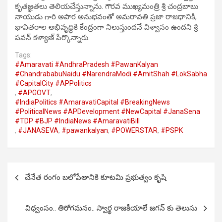
కృతజ్ఞతలు తెలియచేస్తున్నాను. గౌరవ ముఖ్యమంత్రి శ్రీ చంద్రబాబు
నాయుడు గారి అపార అనుభవంతో అమరావతి ప్రజా రాజధానికి,
భావితరాల అభివృద్ధికి కేంద్రంగా నిలుస్తుందనే విశ్వాసం ఉందని శ్రీ
పవన్ కళ్యాణ్ పేర్కొన్నారు.
Tags:
#Amaravati #AndhraPradesh #PawanKalyan
#ChandrababuNaidu #NarendraModi #AmitShah #LokSabha
#CapitalCity #APPolitics
,
#APGOVT
,
#IndiaPolitics #AmaravatiCapital #BreakingNews
#PoliticalNews #APDevelopment #NewCapital #JanaSena
#TDP #BJP #IndiaNews #AmaravatiBill
,
#JANASEVA
,
#pawankalyan
,
#POWERSTAR
,
#PSPK
Post
చేనేత రంగం బలోపేతానికి కూటమి ప్రభుత్వం కృషి
navigation
విధ్వంసం.. తిరోగమనం.. స్వార్థ రాజకీయాలే జగన్ కు తెలుసు