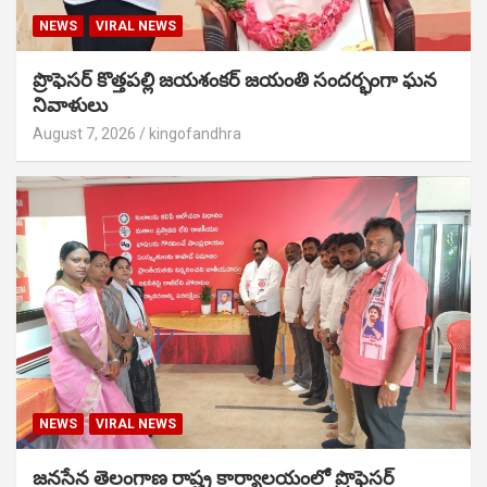
NEWS
VIRAL NEWS
ప్రొఫెసర్ కొత్తపల్లి జయశంకర్ జయంతి సందర్భంగా ఘన
నివాళులు
August 7, 2026
kingofandhra
NEWS
VIRAL NEWS
జనసేన తెలంగాణ రాష్ట్ర కార్యాలయంలో ప్రొఫెసర్