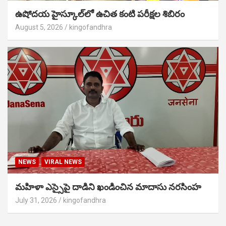
ఉషోదయ హైస్కూల్‌లో ఉచిత కంటి పరీక్షల శిబిరం
August 5, 2026
kingofandhra
NEWS
VIRAL NEWS
మహిళా ఎస్సైపై దాడిని ఖండించిన మాదాసు నరసింహ
July 31, 2026
kingofandhra