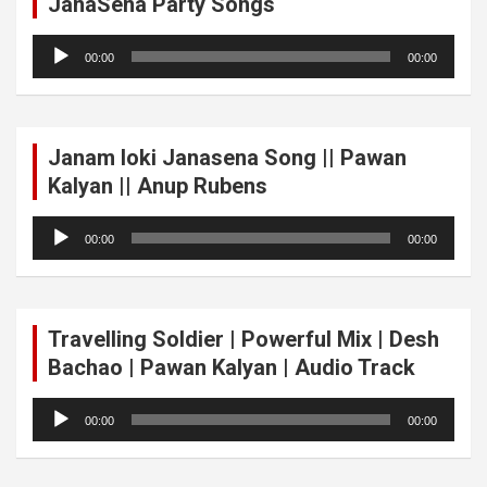
JanaSena Party Songs
Audio
00:00
00:00
Player
Janam loki Janasena Song || Pawan
Kalyan || Anup Rubens
Audio
00:00
00:00
Player
Travelling Soldier | Powerful Mix | Desh
Bachao | Pawan Kalyan | Audio Track
Audio
00:00
00:00
Player