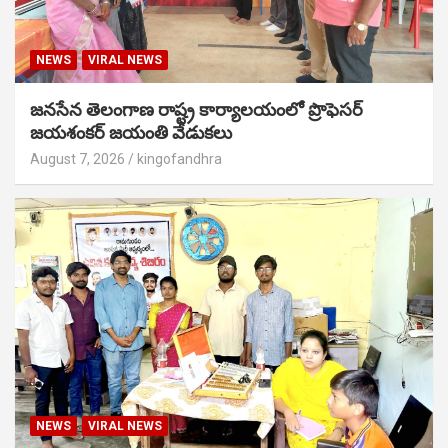
NEWS
VIRAL NEWS
జనసేన తెలంగాణ రాష్ట్ర కార్యాలయంలో ప్రొఫెసర్
జయశంకర్ జయంతి వేడుకలు
August 7, 2026
kingofandhra
NEWS
VIRAL NEWS