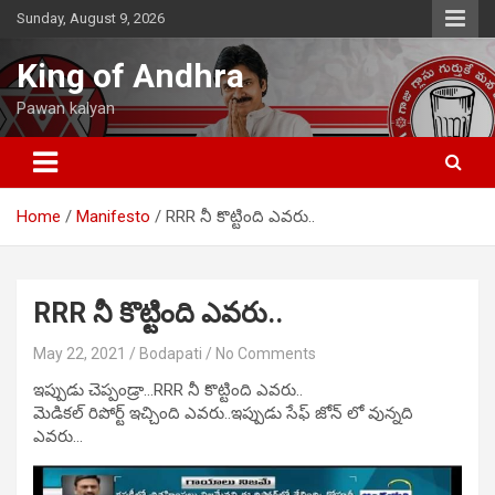
Skip
Sunday, August 9, 2026
to
content
King of Andhra
Pawan kalyan
Home
Manifesto
RRR నీ కొట్టింది ఎవరు..
RRR నీ కొట్టింది ఎవరు..
May 22, 2021
Bodapati
No Comments
ఇప్పుడు చెప్పండ్రా…RRR నీ కొట్టింది ఎవరు..
మెడికల్ రిపోర్ట్ ఇచ్చింది ఎవరు..ఇప్పుడు సేఫ్ జోన్ లో వున్నది
ఎవరు…