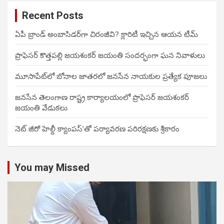
Recent Posts
ఏపీ బ్రాండ్ అంబాసిడర్‌గా చిరంజీవి? క్లారిటీ ఇచ్చిన ఆయన టీమ్
ప్రొఫెసర్ కొత్తపల్లి జయశంకర్ జయంతి సందర్భంగా ఘన నివాళులు
మూసాపేట్‌లో బోనాల జాతరలో జనసేన నాయకుల ప్రత్యేక పూజలు
జనసేన తెలంగాణ రాష్ట్ర కార్యాలయంలో ప్రొఫెసర్ జయశంకర్
జయంతి వేడుకలు
నెట్ జీరో హెల్దీ క్యాంపస్’తో పర్యావరణ పరిరక్షణకు శ్రీకారం
You may Missed