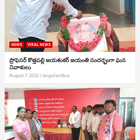
NEWS
VIRAL NEWS
ప్రొఫెసర్ కొత్తపల్లి జయశంకర్ జయంతి సందర్భంగా ఘన
నివాళులు
August 7, 2026
kingofandhra