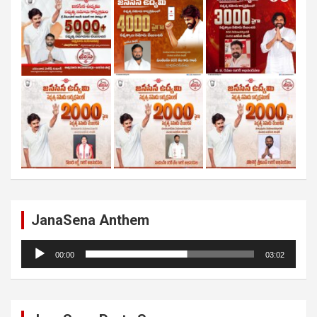
JanaSena Anthem
Audio
00:00
03:02
Player