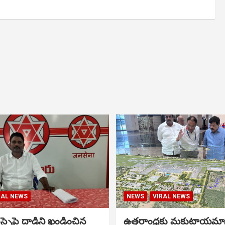
RAL NEWS
NEWS
VIRAL NEWS
సైపై దాడిని ఖండించిన
ఉత్తరాంధ్రకు మకుటాయమ