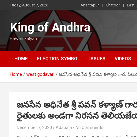
Skip
Friday, August 7, 2026
Anantapur
Chittoor
East 
to
content
King of Andhra
Pawan kalyan
HOME
ELECTION SYMBOL
ISSUES
VIDEOS
Home
west godavari
జనసేన అధినేత శ్రీ పవన్ కళ్యాణ్ గారు పి
జనసేన అధినేత శ్రీ పవన్ కళ్యాణ్ గార
రైతులకు అండగా నిరసన తెలియజేయ
December 7, 2020
Adabala
No Comments