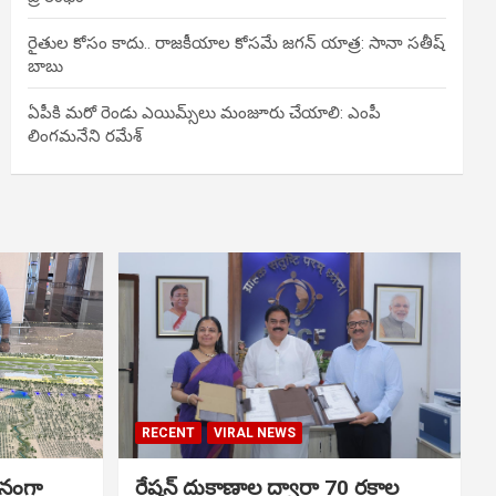
రైతుల కోసం కాదు.. రాజకీయాల కోసమే జగన్ యాత్ర: సానా సతీష్
బాబు
ఏపీకి మరో రెండు ఎయిమ్స్‌లు మంజూరు చేయాలి: ఎంపీ
లింగమనేని రమేశ్
RECENT
VIRAL NEWS
ానంగా
రేషన్ దుకాణాల ద్వారా 70 రకాల