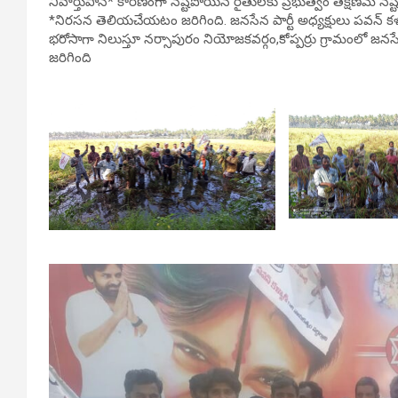
నివార్తుపాన్* కారణంగా నష్టపోయిన రైతులకు ప్రభుత్వం తక్షణమే నష్ట ప
*నిరసన తెలియచేయటం జరిగింది. జనసేన పార్టీ అధ్యక్షులు పవన్ క
భరోసాగా నిలుస్తూ నర్సాపురం నియోజకవర్గం,కోప్పర్రు గ్రామంలో 
జరిగింది