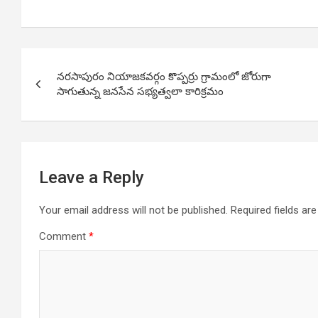
Post
నరసాపురం నియాజకవర్గం కొప్పర్రు గ్రామంలో జోరుగా
navigation
సాగుతున్న జనసేన సభ్యత్వలా కారిక్రమం
Leave a Reply
Your email address will not be published.
Required fields a
Comment
*