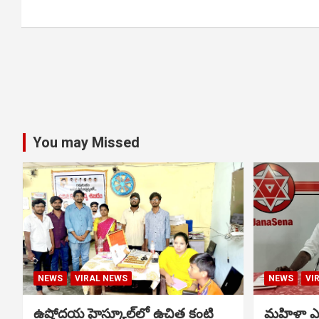
You may Missed
NEWS
VIRAL NEWS
NEWS
VI
ఉషోదయ హైస్కూల్‌లో ఉచిత కంటి
మహిళా ఎస్