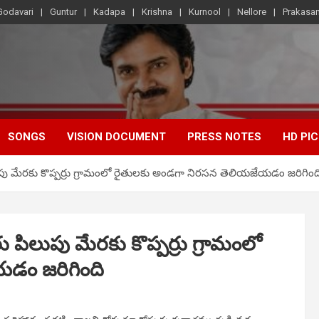
Godavari
Guntur
Kadapa
Krishna
Kurnool
Nellore
Prakasa
SONGS
VISION DOCUMENT
PRESS NOTES
HD PI
లుపు మేరకు కొప్పర్రు గ్రామంలో రైతులకు అండగా నిరసన తెలియజేయడం జరిగింద
ు పిలుపు మేరకు కొప్పర్రు గ్రామంలో
డం జరిగింది