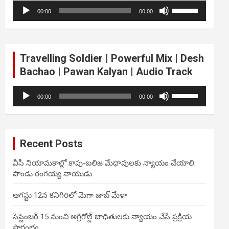
Audio
Use
volume.
00:00
00:00
Player
Up/Down
Arrow
keys
to
Travelling Soldier | Powerful Mix | Desh
increase
Bachao | Pawan Kalyan | Audio Track
or
decrease
Audio
Use
volume.
00:00
00:00
Player
Up/Down
Arrow
keys
to
Recent Posts
increase
or
వీసీ నియామకాల్లో కాపు-బలిజ మేధావులకు న్యాయం చేయాలి:
decrease
పాండు రంగయ్య నాయుడు
volume.
ఆగస్టు 12న కనిగిరిలో మెగా జాబ్ మేళా
సెప్టెంబర్ 15 నుంచి అగ్రిగోల్డ్ బాధితులకు న్యాయం చేసే ప్రక్రియ
ప్రారంభం