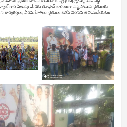
రిహారం ప్రకటించాలని కోరుతూ కోప్పర్రు కుర్రాళ్లమ్మ గుడి వద్ద
ళ్యాణ్ గారి పిలుపు మేరకు తూఫాన్ కారణంగా నష్టపోయిన రైతులకు
జనసేన కార్యకర్తలు, వీరమహిళలు ,రైతులు కలిసి నిరసన తెలియచేయటం