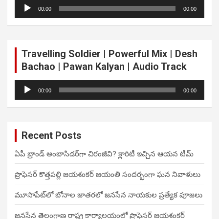
Audio
00:00
00:00
Player
Travelling Soldier | Powerful Mix | Desh
Bachao | Pawan Kalyan | Audio Track
Audio
00:00
00:00
Player
Recent Posts
ఏపీ బ్రాండ్ అంబాసిడర్‌గా చిరంజీవి? క్లారిటీ ఇచ్చిన ఆయన టీమ్
ప్రొఫెసర్ కొత్తపల్లి జయశంకర్ జయంతి సందర్భంగా ఘన నివాళులు
మూసాపేట్‌లో బోనాల జాతరలో జనసేన నాయకుల ప్రత్యేక పూజలు
జనసేన తెలంగాణ రాష్ట్ర కార్యాలయంలో ప్రొఫెసర్ జయశంకర్