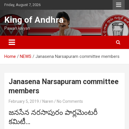
Skip
Friday, August 7, 2026
to
content
King of Andhra
Pawan kalyan
Home
NEWS
Janasena Narsapuram committee members
Janasena Narsapuram committee
members
February 5, 2019
Naren
No Comments
జనసేన నరసాపురం పార్లమెంటరీ
కమిటీ…