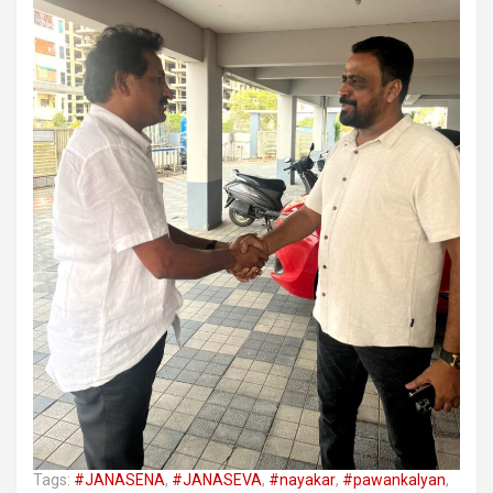
Tags:
#JANASENA
,
#JANASEVA
,
#nayakar
,
#pawankalyan
,