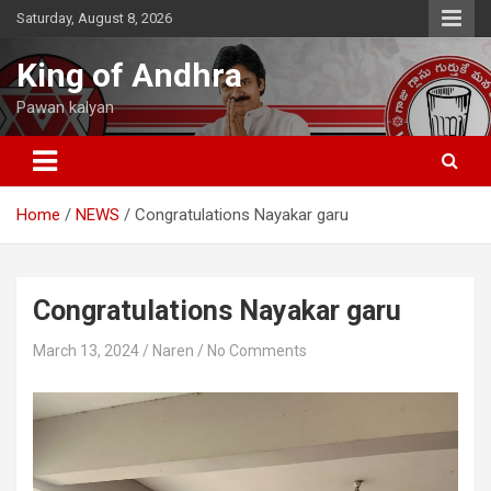
Skip
Saturday, August 8, 2026
to
content
King of Andhra
Pawan kalyan
Home
NEWS
Congratulations Nayakar garu
Congratulations Nayakar garu
March 13, 2024
Naren
No Comments