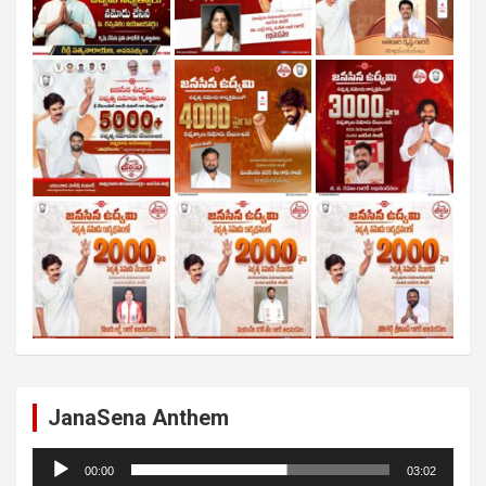
JanaSena Anthem
Audio
00:00
03:02
Player