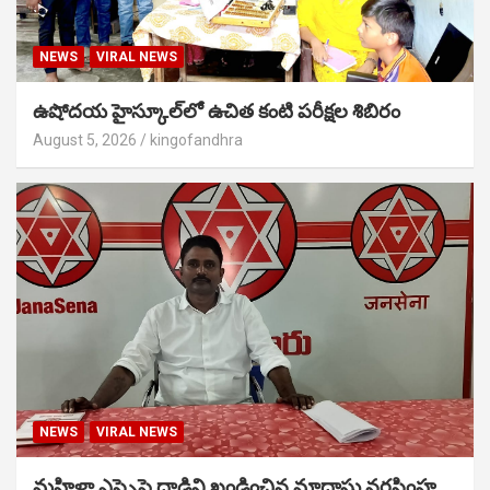
NEWS
VIRAL NEWS
ఉషోదయ హైస్కూల్‌లో ఉచిత కంటి పరీక్షల శిబిరం
August 5, 2026
kingofandhra
NEWS
VIRAL NEWS
మహిళా ఎస్సైపై దాడిని ఖండించిన మాదాసు నరసింహ