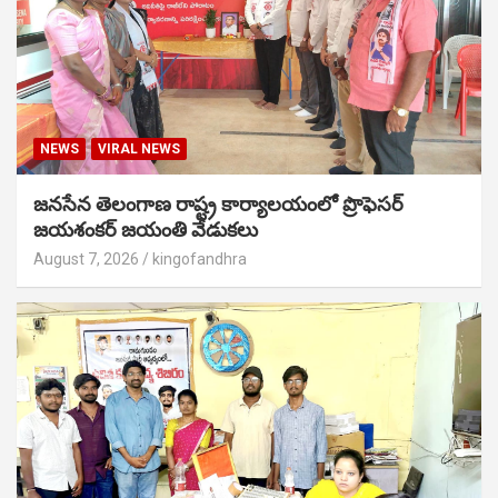
NEWS
VIRAL NEWS
జనసేన తెలంగాణ రాష్ట్ర కార్యాలయంలో ప్రొఫెసర్
జయశంకర్ జయంతి వేడుకలు
August 7, 2026
kingofandhra