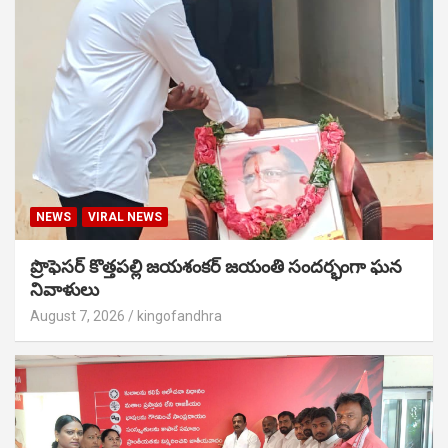
NEWS
VIRAL NEWS
ప్రొఫెసర్ కొత్తపల్లి జయశంకర్ జయంతి సందర్భంగా ఘన
నివాళులు
August 7, 2026
kingofandhra