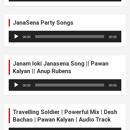
JanaSena Party Songs
Audio
00:00
00:00
Player
Janam loki Janasena Song || Pawan
Kalyan || Anup Rubens
Audio
00:00
00:00
Player
Travelling Soldier | Powerful Mix | Desh
Bachao | Pawan Kalyan | Audio Track