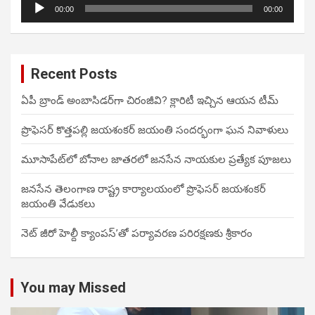
Audio
00:00
00:00
Player
Recent Posts
ఏపీ బ్రాండ్ అంబాసిడర్‌గా చిరంజీవి? క్లారిటీ ఇచ్చిన ఆయన టీమ్
ప్రొఫెసర్ కొత్తపల్లి జయశంకర్ జయంతి సందర్భంగా ఘన నివాళులు
మూసాపేట్‌లో బోనాల జాతరలో జనసేన నాయకుల ప్రత్యేక పూజలు
జనసేన తెలంగాణ రాష్ట్ర కార్యాలయంలో ప్రొఫెసర్ జయశంకర్
జయంతి వేడుకలు
నెట్ జీరో హెల్దీ క్యాంపస్’తో పర్యావరణ పరిరక్షణకు శ్రీకారం
You may Missed