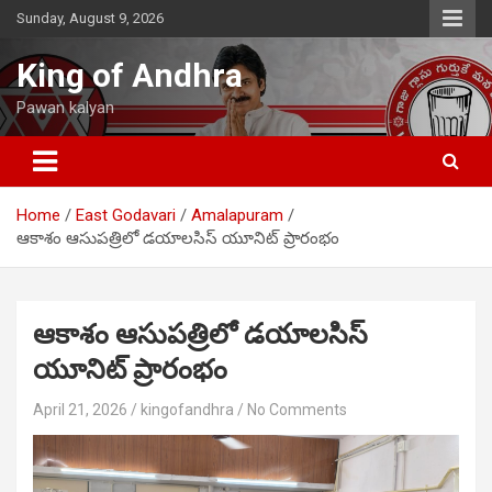
Skip
Sunday, August 9, 2026
to
content
King of Andhra
Pawan kalyan
Home
East Godavari
Amalapuram
ఆకాశం ఆసుపత్రిలో డయాలసిస్ యూనిట్ ప్రారంభం
ఆకాశం ఆసుపత్రిలో డయాలసిస్
యూనిట్ ప్రారంభం
April 21, 2026
kingofandhra
No Comments