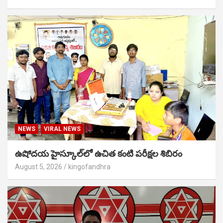
NEWS
VIRAL NEWS
ఉషోదయ హైస్కూల్‌లో ఉచిత కంటి పరీక్షల శిబిరం
August 5, 2026
kingofandhra