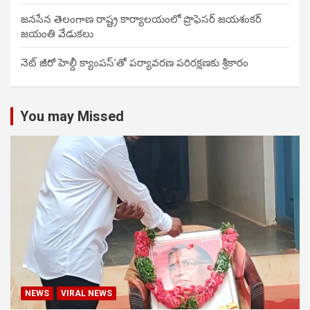
జనసేన తెలంగాణ రాష్ట్ర కార్యాలయంలో ప్రొఫెసర్ జయశంకర్
జయంతి వేడుకలు
నెట్ జీరో హెల్దీ క్యాంపస్’తో పర్యావరణ పరిరక్షణకు శ్రీకారం
You may Missed
NEWS
VIRAL NEWS