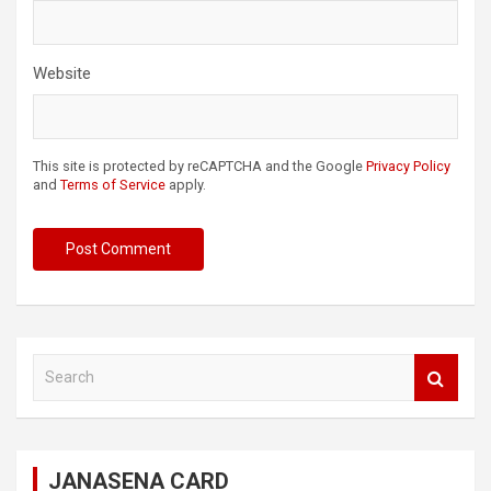
Website
This site is protected by reCAPTCHA and the Google
Privacy Policy
and
Terms of Service
apply.
S
e
a
r
c
JANASENA CARD
h