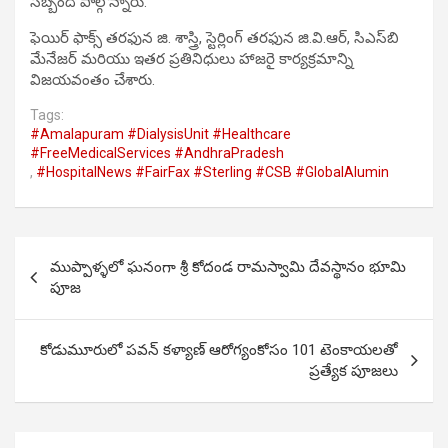
సిబ్బంది పాల్గొన్నారు.
ఫెయిర్ ఫాక్స్ తరఫున జి. శాస్త్రి, స్టెర్లింగ్ తరఫున జి.వి.ఆర్, సిఎస్‌బి
మేనేజర్ మరియు ఇతర ప్రతినిధులు హాజరై కార్యక్రమాన్ని
విజయవంతం చేశారు.
Tags:
#Amalapuram #DialysisUnit #Healthcare
#FreeMedicalServices #AndhraPradesh
,
#HospitalNews #FairFax #Sterling #CSB #GlobalAlumin
Post
ముప్పాళ్ళలో ఘనంగా శ్రీ కోదండ రామస్వామి దేవస్థానం భూమి
navigation
పూజ
కోడుమూరులో పవన్ కళ్యాణ్ ఆరోగ్యంకోసం 101 టెంకాయలతో
ప్రత్యేక పూజలు