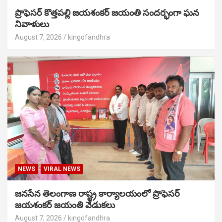
ప్రొఫెసర్ కొత్తపల్లి జయశంకర్ జయంతి సందర్భంగా ఘన
నివాళులు
August 7, 2026
kingofandhra
NEWS
VIRAL NEWS
జనసేన తెలంగాణ రాష్ట్ర కార్యాలయంలో ప్రొఫెసర్
జయశంకర్ జయంతి వేడుకలు
August 7, 2026
kingofandhra