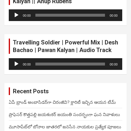
Kalyan || Anup Rubens
Audio
00:00
00:00
Player
Travelling Soldier | Powerful Mix | Desh
Bachao | Pawan Kalyan | Audio Track
Audio
00:00
00:00
Player
Recent Posts
ఏపీ బ్రాండ్ అంబాసిడర్‌గా చిరంజీవి? క్లారిటీ ఇచ్చిన ఆయన టీమ్
ప్రొఫెసర్ కొత్తపల్లి జయశంకర్ జయంతి సందర్భంగా ఘన నివాళులు
మూసాపేట్‌లో బోనాల జాతరలో జనసేన నాయకుల ప్రత్యేక పూజలు