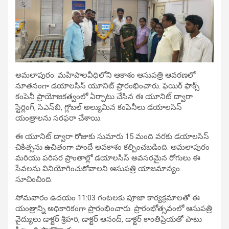
అమలాపురం: మహిపాలవీధిలోని ఆకాశం ఆసుపత్రి ఆవరణలో
నూతనంగా డయాలసిస్ యూనిట్ ప్రారంభించారు. ఫెయిర్ ఫాక్స్
కంపెనీ ప్రాయోజకత్వంలో ఏర్పాటు చేసిన ఈ యూనిట్ ద్వారా
స్టెర్లింగ్, సిఎస్‌బి, గ్లోబల్ అల్యుమిన కంపెనీలు డయాలసిస్
యంత్రాలను సరఫరా చేశాయి.
ఈ యూనిట్ ద్వారా రోజుకు సుమారు 15 మంది వరకు డయాలసిస్
చికిత్సను ఉచితంగా పొందే అవకాశం కల్పించబడింది. అమలాపురం
మరియు పరిసర ప్రాంతాల్లో డయాలసిస్ అవసరమైన రోగులు ఈ
సేవలను వినియోగించుకోవాలని ఆసుపత్రి యాజమాన్యం
సూచించింది.
సోమవారం ఉదయం 11:03 గంటలకు పూజా కార్యక్రమాలతో ఈ
యంత్రాన్ని అధికారికంగా ప్రారంభించారు. ప్రారంభోత్సవంలో ఆసుపత్రి
వైద్యులు డాక్టర్ శ్రీహరి, డాక్టర్ ఆనంద్, డాక్టర్ కాంతిప్రియతో పాటు