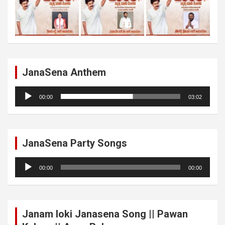
JanaSena Anthem
Audio
00:00
03:02
Player
JanaSena Party Songs
Audio
00:00
00:00
Player
Janam loki Janasena Song || Pawan