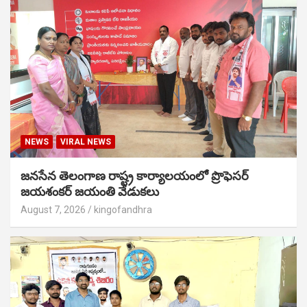
NEWS
VIRAL NEWS
జనసేన తెలంగాణ రాష్ట్ర కార్యాలయంలో ప్రొఫెసర్
జయశంకర్ జయంతి వేడుకలు
August 7, 2026
kingofandhra