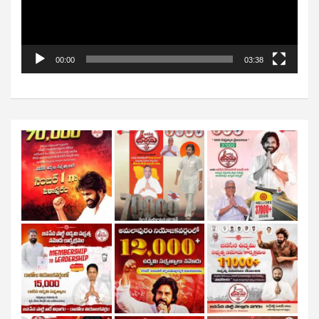
00:00
03:38