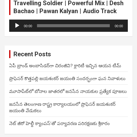
Travelling Soldier | Powerful Mix | Desh
Bachao | Pawan Kalyan | Audio Track
Audio
00:00
00:00
Player
Recent Posts
ఏపీ బ్రాండ్ అంబాసిడర్‌గా చిరంజీవి? క్లారిటీ ఇచ్చిన ఆయన టీమ్
ప్రొఫెసర్ కొత్తపల్లి జయశంకర్ జయంతి సందర్భంగా ఘన నివాళులు
మూసాపేట్‌లో బోనాల జాతరలో జనసేన నాయకుల ప్రత్యేక పూజలు
జనసేన తెలంగాణ రాష్ట్ర కార్యాలయంలో ప్రొఫెసర్ జయశంకర్
జయంతి వేడుకలు
నెట్ జీరో హెల్దీ క్యాంపస్’తో పర్యావరణ పరిరక్షణకు శ్రీకారం