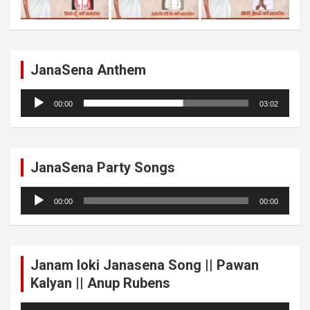
JanaSena Anthem
Audio
00:00
03:02
Player
JanaSena Party Songs
Audio
00:00
00:00
Player
Janam loki Janasena Song || Pawan
Kalyan || Anup Rubens
Audio