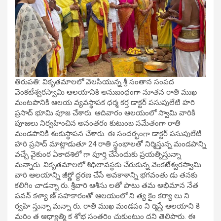
తిరుపతి: వికృతమాలలో వెలసియున్న శ్రీ సంతాన సంపద
వెంకటేశ్వరస్వామి ఆలయానికి అనుబంధంగా నూతన రాతి ముఖ
మంటపానికి ఆలయ వ్యవస్థాపక ధర్మ కర్త డాక్టర్ పసుపులేటి హరి
ప్రసాద్ భూమి పూజ చేశారు. ఆదివారం ఆలయంలో స్వామి వారికి
పూజలు నిర్వహించిన అనంతరం కుటుంబ సమేతంగా రాతి
మండపానికి శంకుస్థాపన చేశారు. ఈ సందర్భంగా డాక్టర్ పసుపులేటి
హరి ప్రసాద్ మాట్లాడుతూ 24 రాతి స్థంభాలతో నిర్మిస్తున్న మండపాన్ని
వచ్చే వైకుంఠ ఏకాదశిలో గా పూర్తి చేసేందుకు ప్రయత్నిస్తున్నా
మన్నారు. వికృతమాలలో శిధిలావస్థకు చేరుకున్న వెంకటేశ్వరస్వామి
వారి ఆలయాన్ని జీర్ణో ద్దరణ చేసే అవకాశాన్ని భగవంతు డు తనకు
కలిగిం చాడన్నా రు. శ్రీవారి ఆశీసు లతో పాటు తమ అభిమాన నేత
పవన్ కళ్యా ణ్ సహకారంతో ఆలయంలో ని త్య కైం కర్యా లు ని
ర్వహి స్తున్నా మన్నా రు. రాతి ముఖ మండపం ని ర్మిస్తే ఆలయాని కి
మరిం త ఆధ్యాత్మి క శోభ సంతరిం చుకుంటుం దని తెలిపారు. ఈ