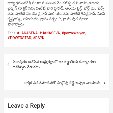
కార్య క్రమంలో శ్రీ సంతా న సంపద వెం కటేశ్వ ర స్ వామి ఆలయ
చైర్మ న్ డా క్టర్ పసు పులేటి హరి ప్రసాద్, ఆలయ ట్రస్ట్ బోర్డ్ మెం బర్స్
పసు పులేటి వెం కట ప్రసాద్ మరి యు పసు పులేటి శివప్రసాద్, ముని
కృష్ణయ్య , యుగంధర్, గ్రామ సర్పం చ్, గ్రామ పుర ప్రజలు
పాల్గొన్నారు.
Tags:
#JANASENA
,
#JANASEVA
,
#pawankalyan
,
#POWERSTAR
,
#PSPK
Post
పిఠాపురం జనసేన ఆధ్వర్యంలో అంతర్జాతీయ దివ్యాంగుల
navigation
దినోత్సవ వేడుకలు
కార్తీక వనసమాధనలో పాల్గొన్న రెడ్డి అప్పల నాయుడు
Leave a Reply