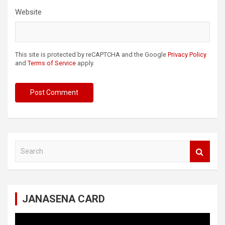
Website
This site is protected by reCAPTCHA and the Google
Privacy Policy
and
Terms of Service
apply.
S
e
a
r
c
JANASENA CARD
h
Video