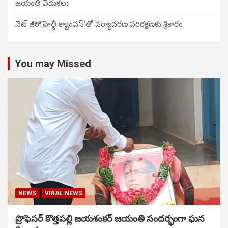
జయంతి వేడుకలు
నెట్ జీరో హెల్దీ క్యాంపస్’తో పర్యావరణ పరిరక్షణకు శ్రీకారం
You may Missed
NEWS
VIRAL NEWS
ప్రొఫెసర్ కొత్తపల్లి జయశంకర్ జయంతి సందర్భంగా ఘన