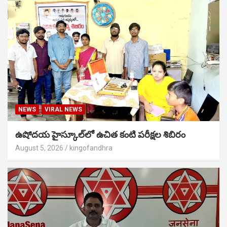
NEWS
VIRAL NEWS
ఉషోదయ హైస్కూల్‌లో ఉచిత కంటి పరీక్షల శిబిరం
August 5, 2026
kingofandhra