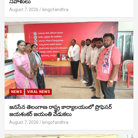
నివాళులు
August 7, 2026
kingofandhra
NEWS
VIRAL NEWS
జనసేన తెలంగాణ రాష్ట్ర కార్యాలయంలో ప్రొఫెసర్
జయశంకర్ జయంతి వేడుకలు
August 7, 2026
kingofandhra