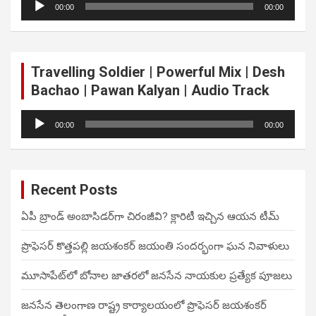
00:00
00:00
Player
Travelling Soldier | Powerful Mix | Desh
Bachao | Pawan Kalyan | Audio Track
Audio
00:00
00:00
Player
Recent Posts
ఏపీ బ్రాండ్ అంబాసిడర్‌గా చిరంజీవి? క్లారిటీ ఇచ్చిన ఆయన టీమ్
ప్రొఫెసర్ కొత్తపల్లి జయశంకర్ జయంతి సందర్భంగా ఘన నివాళులు
మూసాపేట్‌లో బోనాల జాతరలో జనసేన నాయకుల ప్రత్యేక పూజలు
జనసేన తెలంగాణ రాష్ట్ర కార్యాలయంలో ప్రొఫెసర్ జయశంకర్