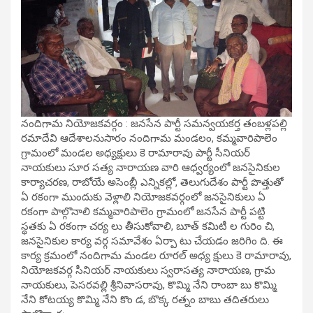
నందిగామ నియోజకవర్గం : జనసేన పార్టీ సమన్వయకర్త తంబళ్లపల్లి
రమాదేవి ఆదేశాలనుసారం నందిగామ మండలం, కమ్మవారిపాలెం
గ్రామంలో మండల అధ్యక్షులు కె రామారావు పార్టీ సీనియర్
నాయకులు సూర సత్య నారాయణ వారి ఆధ్వర్యంలో జనసైనికుల
కార్యాచరణ, రాబోయే అసెంబ్లీ ఎన్నికల్లో, తెలుగుదేశం పార్టీ పొత్తుతో
ఏ రకంగా ముందుకు వెళ్లాలి నియోజకవర్గంలో జనసైనికులు ఏ
రకంగా పాల్గొనాలి కమ్మవారిపాలెం గ్రామంలో జనసేన పార్టీ పట్టి
స్థతకు ఏ రకంగా చర్య లు తీసుకోవాలి, బూత్ కమిటీ ల గురిం చి,
జనసైనికుల కార్య వర్గ సమావేశం ఏర్పా టు చేయడం జరిగిం ది. ఈ
కార్య క్రమంలో నందిగామ మండల రూరల్ అధ్య క్షులు కె రామారావు,
నియోజకవర్గ సీనియర్ నాయకులు స్వరాసత్య నారాయణ, గ్రామ
నాయకులు, పెసరవల్లి శ్రీనివాసరావు, కొమ్మి నేని రాంబా బు కొమ్మి
నేని కోటయ్య కొమ్మి నేని కొం డ, బొక్క రత్నం బాబు తదితరులు