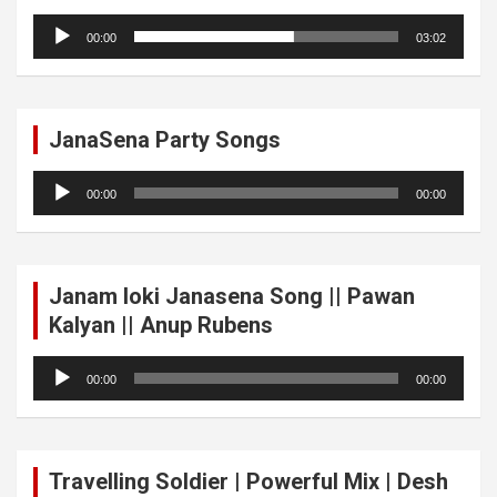
Audio
00:00
03:02
Player
JanaSena Party Songs
Audio
00:00
00:00
Player
Janam loki Janasena Song || Pawan
Kalyan || Anup Rubens
Audio
00:00
00:00
Player
Travelling Soldier | Powerful Mix | Desh