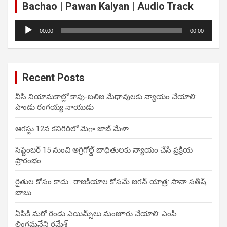
Bachao | Pawan Kalyan | Audio Track
Audio
00:00
00:00
Player
Recent Posts
వీసీ నియామకాల్లో కాపు-బలిజ మేధావులకు న్యాయం చేయాలి:
పాండు రంగయ్య నాయుడు
ఆగస్టు 12న కనిగిరిలో మెగా జాబ్ మేళా
సెప్టెంబర్ 15 నుంచి అగ్రిగోల్డ్ బాధితులకు న్యాయం చేసే ప్రక్రియ
ప్రారంభం
రైతుల కోసం కాదు.. రాజకీయాల కోసమే జగన్ యాత్ర: సానా సతీష్
బాబు
ఏపీకి మరో రెండు ఎయిమ్స్‌లు మంజూరు చేయాలి: ఎంపీ
లింగమనేని రమేశ్