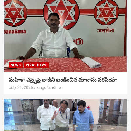
NEWS
VIRAL NEWS
మహిళా ఎస్సైపై దాడిని ఖండించిన మాదాసు నరసింహ
July 31, 2026
kingofandhra