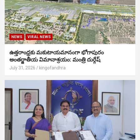
NEWS
VIRAL NEWS
ఉత్తరాంధ్రకు మకుటాయమానంగా భోగాపురం
అంతర్జాతీయ విమానాశ్రయం: మంత్రి దుర్గేష్
July 31, 2026
kingofandhra