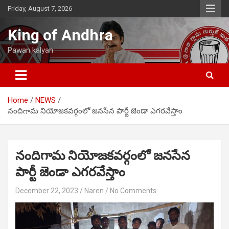
Skip
Friday, August 7, 2026
to
content
King of Andhra
Pawan kalyan
Home
NEWS
నందిగామ నియోజకవర్గంలో జనసేన పార్టీ జెండా ఎగరవేస్తాం
నందిగామ నియోజకవర్గంలో జనసేన
పార్టీ జెండా ఎగరవేస్తాం
December 22, 2023
Naren
No Comments