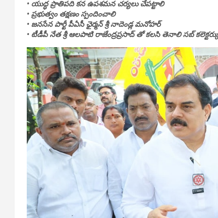
• యుద్ధ ప్రాతిపది కన ఉపశమన చర్యలు చేపట్టాలి
• ప్రభుత్వం తక్షణం స్పందించాలి
• జనసేన పార్టీ పీఏసీ ఛైర్మన్ శ్రీ నాదెండ్ల మనోహర్
• టీడీపీ నేత శ్రీ ఆలపాటి రాజేంద్రప్రసాద్ తో కలసి తెనాలి సబ్ కలెక్టర్