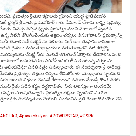
ప్రభుత్వం రైతుల కష్టాలను గ్రహించి యుద్ధ ప్రాతిపదికన
ర్మన్ శ్రీ నాదెండ్ల మనోహర్ గారు డిమాండ్ చేశారు. రాష్ట్ర ప్రభుత్వ
ం చేశారు. విపత్తు వచ్చినప్పుడు ప్రభుత్వం నుంచి సకాలంలో స్పందన
న్న నీటిని తొలగించేందుకు తక్షణం చర్యలు తీసుకోవాలని ప్రభుత్వాన్ని
తో కలసి తెనాలి సబ్ కలెక్టర్ ను కలిశారు. మిగ్ జాం తుఫాను కారణంగా
్నందున రైతులు మరింత ఇబ్బందులు పడుతున్నారని సబ్ కలెక్టర్కి
కు మరమ్మతులు చేపట్టి నీరు వెంటనే తొలగించే ఏర్పాటు చేయాలని, పంట
ఓటరు జాబితాలో అవకతవకలు సరిచేసేందుకు తీసుకుంటున్న చర్యలను
లియచేస్తూ వినతిపత్రం సమర్పించారు. ఈ సందర్భంగా శ్రీ నాదెండ్ల
కు ప్రభుత్వం తక్షణం చర్యలు తీసుకోవాలి. యంత్రాంగం స్పందించి
అవసరం అయిన నిధులు వెంటనే కేటాయించి పనులు చేయిస్తే కొంత వరకు
ుంచి రైతు పడిన కష్టం వర్ణణాతీతం. నీరు ఆలస్యంగా అందడమే
ులు నష్టాల పాలవుతున్నారు. ప్రభుత్వం తక్షణం స్పందించి సాయం
రెయిన్లకు మరమ్మతులు చేయాలి. పండించిన ప్రతి గింజా కొనుగోలు చేసే
MANOHAR
,
#pawankalyan
,
#POWERSTAR
,
#PSPK
,