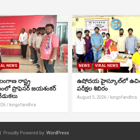
RAL NEWS
NEWS
VIRAL NEWS
ంగాణ రాష్ట్ర
ఉషోదయ హైస్కూల్‌లో ఉచి
ంలో ప్రొఫెసర్ జయశంకర్
పరీక్షల శిబిరం
ేడుకలు
August 5, 2026
kingofandhra
026
kingofandhra
Proudly Powered by:
WordPress