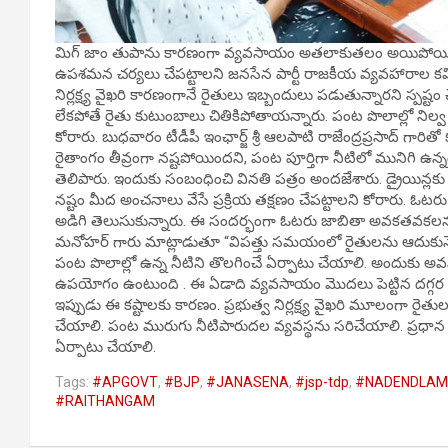
మిగ్ జాం తుపాను కారణంగా వ్యవసాయం అతలాకుతలం అయిపోయిందని, 
ఉపశమన చర్యలు చేపట్టాలని జనసేన పార్టీ రాజకీయ వ్యవహారాల కమిటీ ఛై
నిర్లక్ష్య వైఖరి కారణంగానే రైతులు ఇబ్బందులు పడుతున్నారని స్పష్ట
లేకపోతే రైతు కుటుంబాలు చితికిపోతాయన్నారు. పంట పొలాల్లో నిల్వ ఉ
కోరారు. బుధవారం టీడీపీ ఇంఛార్జ్ శ్రీ ఆలపాటి రాజేంద్రప్రసాద్ గారి
రైతాంగం తీవ్రంగా నష్టపోయిందని, పంట పూర్తిగా నీటిలో మునిగి ఉన
తెలిపారు. ఇందుకు సంబంధించి వినతి పత్రం అందజేశారు. డ్రైయిన్ల
నష్టం మీద అంచనాలు వేసే ప్రక్రియ తక్షణం చేపట్టాలని కోరారు. 
అడిగి తెలుసుకున్నారు. ఈ సందర్భంగా ఓటరు జాబితా అవకతవకలను తె
మనోహర్ గారు మాట్లాడుతూ “విపత్తు సమయంలో రైతులను ఆదుకునేందు
పంట పొలాల్లో ఉన్న నీటిని తొలగించే ఏర్పాటు చేయాలి. అందుకు 
ఉపయోగం ఉంటుంది . ఈ ఏడాది వ్యవసాయం మొదలు పెట్టిన దగ్గర న
ఇప్పుడు ఈ కష్టాలకు కారణం. ప్రభుత్వ నిర్లక్ష్య వైఖరి మూలంగా రైత
చేయాలి. పంట మురుగు నీటిపారుదల వ్యవస్థను సరిచేయాలి. ప్రధాన డ్
ఏర్పాటు చేయాలి.
Tags:
#APGOVT
,
#BJP
,
#JANASENA
,
#jsp-tdp
,
#NADENDLA
#RAITHANGAM