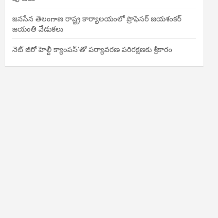
జనసేన తెలంగాణ రాష్ట్ర కార్యాలయంలో ప్రొఫెసర్ జయశంకర్
జయంతి వేడుకలు
నెట్ జీరో హెల్దీ క్యాంపస్’తో పర్యావరణ పరిరక్షణకు శ్రీకారం