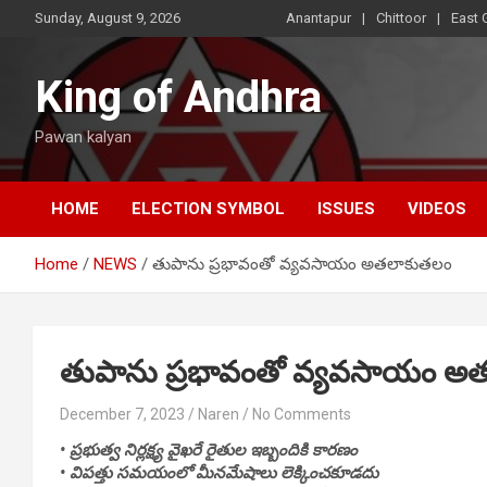
Skip
Sunday, August 9, 2026
Anantapur
Chittoor
East 
to
content
King of Andhra
Pawan kalyan
HOME
ELECTION SYMBOL
ISSUES
VIDEOS
Home
NEWS
తుపాను ప్రభావంతో వ్యవసాయం అతలాకుతలం
తుపాను ప్రభావంతో వ్యవసాయం అ
December 7, 2023
Naren
No Comments
• ప్రభుత్వ నిర్లక్ష్య వైఖరే రైతుల ఇబ్బందికి కారణం
• విపత్తు సమయంలో మీనమేషాలు లెక్కించకూడదు