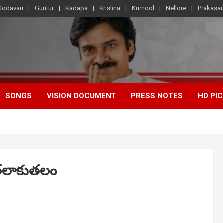
Godavari
Guntur
Kadapa
Krishna
Kurnool
Nellore
Prakasa
SONGS
VISION DOCUMENT
PRESS NOTES
HD PI
తలాకుతలం