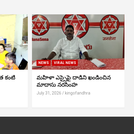
NEWS
VIRAL NEWS
త కంటి
మహిళా ఎస్సైపై దాడిని ఖండించిన
మాదాసు నరసింహ
July 31, 2026
kingofandhra