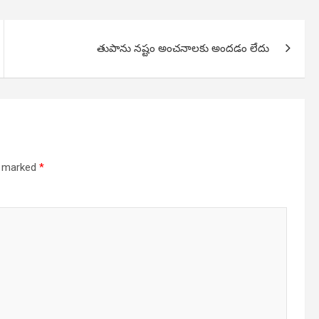
తుపాను నష్టం అంచనాలకు అందడం లేదు
re marked
*