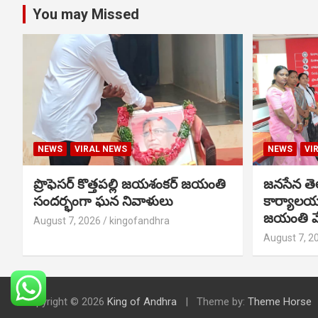
You may Missed
NEWS
VIRAL NEWS
NEWS
VI
ప్రొఫెసర్ కొత్తపల్లి జయశంకర్ జయంతి
జనసేన తెల
సందర్భంగా ఘన నివాళులు
కార్యాలయ
జయంతి వ
August 7, 2026
kingofandhra
August 7, 2
Copyright © 2026
King of Andhra
Theme by:
Theme Horse