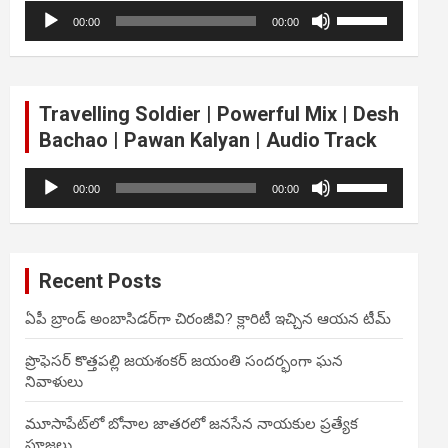
Audio
Use
volume.
00:00
00:00
Player
Up/Down
Arrow
keys
to
Travelling Soldier | Powerful Mix | Desh
increase
Bachao | Pawan Kalyan | Audio Track
or
decrease
Audio
Use
volume.
00:00
00:00
Player
Up/Down
Arrow
keys
to
Recent Posts
increase
or
ఏపీ బ్రాండ్ అంబాసిడర్‌గా చిరంజీవి? క్లారిటీ ఇచ్చిన ఆయన టీమ్
decrease
volume.
ప్రొఫెసర్ కొత్తపల్లి జయశంకర్ జయంతి సందర్భంగా ఘన
నివాళులు
మూసాపేట్‌లో బోనాల జాతరలో జనసేన నాయకుల ప్రత్యేక
పూజలు