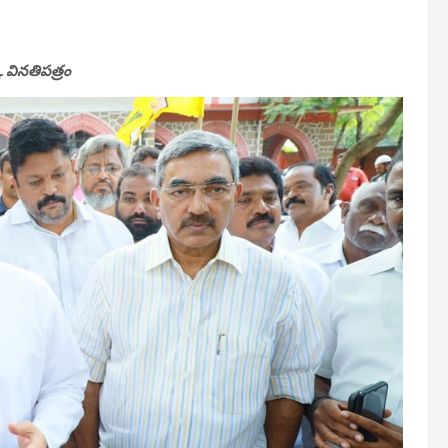
కు వినతిపత్రం