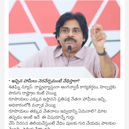
• ఇచ్చిన హామీలు నెరవేర్చమంటే వేధిస్తారా?
శతఘ్ని న్యూస్: రాష్ట్రవ్యాప్తంగా అంగన్వాడీ కార్యకర్తలు, హెల్పర్లకు
పొరుగు రాష్ట్రాల కంటే వెయ్యి
రూపాయలు ఎక్కువ ఇస్తానని ప్రతిపక్ష నేతగా హామీలు ఇచ్చి…
అధికారంలోకి వచ్చాక వెయ్యి
రూపాయలు తక్కువ వేతనాలు ఇవ్వడాన్ని ఏమనాలి? మాట
తప్పడం అంటే ఇదే. ఈ విషయాన్నే గుర్తు
చేసి నిరసన తెలియచేస్తుంటే వేధిం పులకు గురి చేయడం పాలకుల