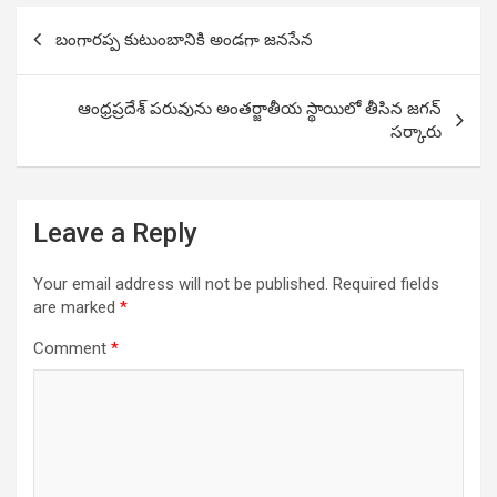
Post
బంగారప్ప కుటుంబానికి అండగా జనసేన
navigation
ఆంధ్రప్రదేశ్ పరువును అంతర్జాతీయ స్థాయిలో తీసిన జగన్
సర్కారు
Leave a Reply
Your email address will not be published.
Required fields
are marked
*
Comment
*