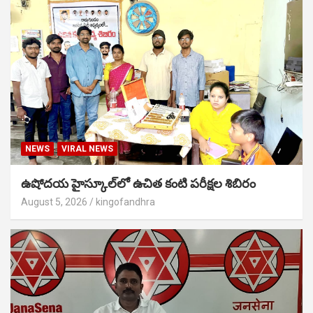
NEWS
VIRAL NEWS
ఉషోదయ హైస్కూల్‌లో ఉచిత కంటి పరీక్షల శిబిరం
August 5, 2026
kingofandhra