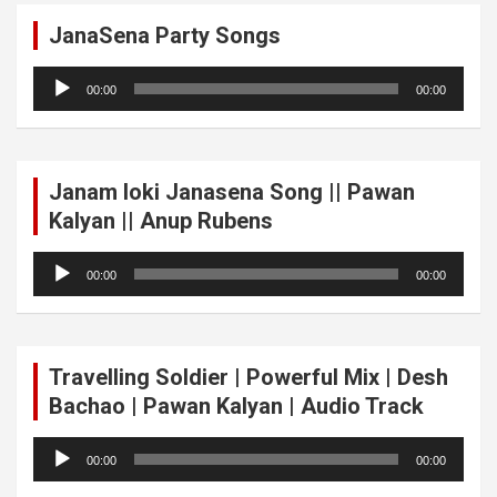
JanaSena Party Songs
Audio
00:00
00:00
Player
Janam loki Janasena Song || Pawan
Kalyan || Anup Rubens
Audio
00:00
00:00
Player
Travelling Soldier | Powerful Mix | Desh
Bachao | Pawan Kalyan | Audio Track
Audio
00:00
00:00
Player