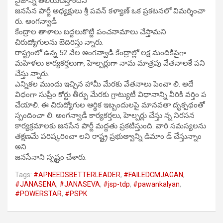
నైజాన్ని తెలియచేస్తోందని
జనసేన పార్టీ అధ్యక్షులు శ్రీ పవన్ కళ్యాణ్ ఒక ప్రకటనలో విమర్శించా
రు. అంగన్వాడీ
కేంద్రాల తాళాలు బద్దలుకొట్టి పంచనామాలు చేస్తామని
చిరుద్యోగులను బెదిరిస్తు న్నారు.
రాష్ట్రంలో ఉన్న 52 వేల అంగన్వాడీ కేంద్రాల్లో లక్ష మందికిపైగా
మహిళలు కార్యకర్తలుగా, హెల్పర్లుగా నామ మాత్రపు వేతనాలకే పని
చేస్తు న్నారు.
ఎన్నికల ముందు ఇచ్చిన హామీ మేరకు వేతనాలు పెంచా లి. అదే
విధంగా సుప్రీం కోర్టు తీర్పు మేరకు గ్రాట్యుటీ విధానాన్ని వీరికి వర్తిం ప
చేయాలి. ఈ చిరుద్యోగుల ఆర్థిక ఇబ్బందులపై మానవతా దృక్పథంతో
స్పందించా లి. అంగన్వాడీ కార్యకర్తలు, హెల్పర్లు చేస్తు న్న నిరసన
కార్యక్రమాలకు జనసేన పార్టీ మద్దతు ప్రకటిస్తుంది. వారి సమస్యలను
తక్షణమే పరిష్కరించా లని రాష్ట్ర ప్రభుత్వాన్ని డిమాం డ్ చేస్తున్నాం
అని
జనసేనాని స్పష్టం చేశారు.
Tags:
#APNEEDSBETTERLEADER
,
#FAILEDCMJAGAN
,
#JANASENA
,
#JANASEVA
,
#jsp-tdp
,
#pawankalyan
,
#POWERSTAR
,
#PSPK