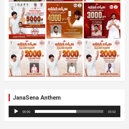
JanaSena Anthem
Audio
00:00
03:02
Player