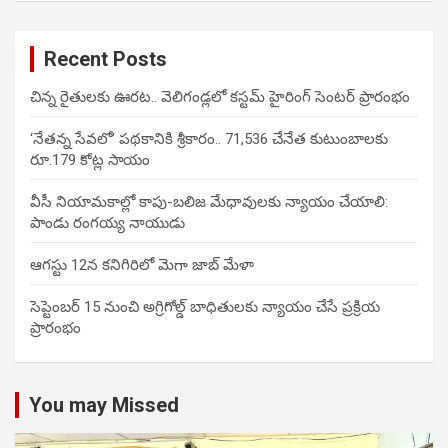
Recent Posts
చిన్న రైతులకు ఊరట.. వెలిగండ్లలో కస్టమ్ హైరింగ్ సెంటర్ ప్రారంభం
‘నేతన్న సేవలో’ పథకానికి శ్రీకారం.. 71,536 చేనేత కుటుంబాలకు
రూ.179 కోట్ల సాయం
వీసీ నియామకాల్లో కాపు-బలిజ మేధావులకు న్యాయం చేయాలి:
పాండు రంగయ్య నాయుడు
ఆగస్టు 12న కనిగిరిలో మెగా జాబ్ మేళా
సెప్టెంబర్ 15 నుంచి అగ్రిగోల్డ్ బాధితులకు న్యాయం చేసే ప్రక్రియ
ప్రారంభం
You may Missed