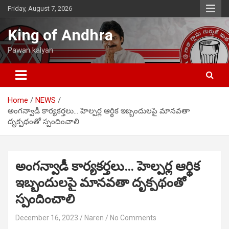
Skip
Friday, August 7, 2026
to
content
King of Andhra
Pawan kalyan
Home
NEWS
అంగన్వాడీ కార్యకర్తలు… హెల్పర్ల ఆర్థిక ఇబ్బందులపై మానవతా
దృక్పథంతో స్పందించాలి
అంగన్వాడీ కార్యకర్తలు… హెల్పర్ల ఆర్థిక
ఇబ్బందులపై మానవతా దృక్పథంతో
స్పందించాలి
December 16, 2023
Naren
No Comments