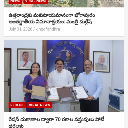
NEWS
VIRAL NEWS
ఉత్తరాంధ్రకు మకుటాయమానంగా భోగాపురం
అంతర్జాతీయ విమానాశ్రయం: మంత్రి దుర్గేష్
July 31, 2026
kingofandhra
RECENT
VIRAL NEWS
రేషన్ దుకాణాల ద్వారా 70 రకాల వస్తువులు పోటీ
ధరలకు