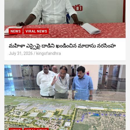
NEWS
VIRAL NEWS
మహిళా ఎస్సైపై దాడిని ఖండించిన మాదాసు నరసింహ
July 31, 2026
kingofandhra