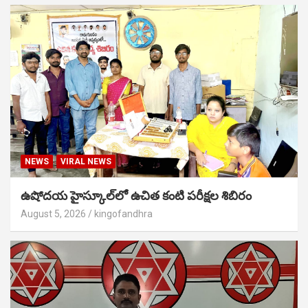
NEWS
VIRAL NEWS
ఉషోదయ హైస్కూల్‌లో ఉచిత కంటి పరీక్షల శిబిరం
August 5, 2026
kingofandhra