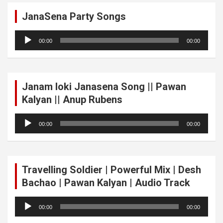
JanaSena Party Songs
Audio
00:00
00:00
Player
Janam loki Janasena Song || Pawan
Kalyan || Anup Rubens
Audio
00:00
00:00
Player
Travelling Soldier | Powerful Mix | Desh
Bachao | Pawan Kalyan | Audio Track
Audio
00:00
00:00
Player