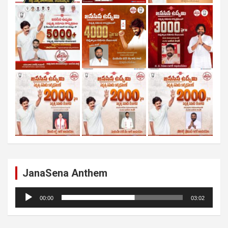
JanaSena Anthem
Audio
00:00
03:02
Player