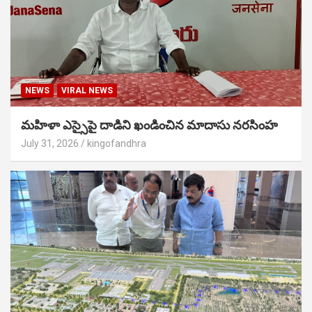
NEWS
VIRAL NEWS
మహిళా ఎస్సైపై దాడిని ఖండించిన మాదాసు నరసింహ
July 31, 2026
kingofandhra