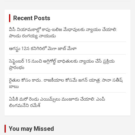
Recent Posts
వీసీ నియామకాల్లో కాపు-బలిజ మేధావులకు న్యాయం చేయాలి:
పాండు రంగయ్య నాయుడు
ఆగస్టు 12న కనిగిరిలో మెగా జాబ్ మేళా
సెప్టెంబర్ 15 నుంచి అగ్రిగోల్డ్ బాధితులకు న్యాయం చేసే ప్రక్రియ
ప్రారంభం
రైతుల కోసం కాదు.. రాజకీయాల కోసమే జగన్ యాత్ర: సానా సతీష్
బాబు
ఏపీకి మరో రెండు ఎయిమ్స్‌లు మంజూరు చేయాలి: ఎంపీ
లింగమనేని రమేశ్
You may Missed