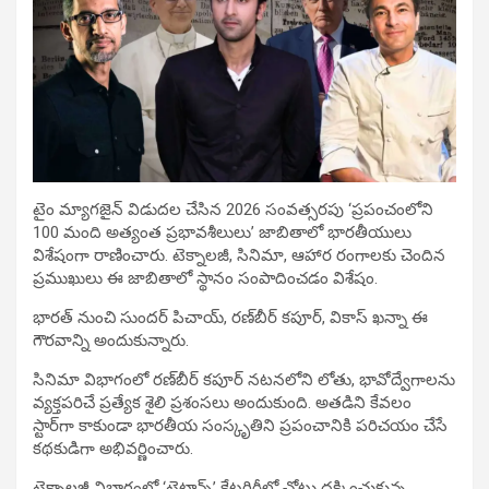
టైం మ్యాగజైన్ విడుదల చేసిన 2026 సంవత్సరపు ‘ప్రపంచంలోని
100 మంది అత్యంత ప్రభావశీలులు’ జాబితాలో భారతీయులు
విశేషంగా రాణించారు. టెక్నాలజీ, సినిమా, ఆహార రంగాలకు చెందిన
ప్రముఖులు ఈ జాబితాలో స్థానం సంపాదించడం విశేషం.
భారత్ నుంచి సుందర్ పిచాయ్, రణ్‌బీర్ కపూర్, వికాస్ ఖన్నా ఈ
గౌరవాన్ని అందుకున్నారు.
సినిమా విభాగంలో రణ్‌బీర్ కపూర్ నటనలోని లోతు, భావోద్వేగాలను
వ్యక్తపరిచే ప్రత్యేక శైలి ప్రశంసలు అందుకుంది. అతడిని కేవలం
స్టార్‌గా కాకుండా భారతీయ సంస్కృతిని ప్రపంచానికి పరిచయం చేసే
కథకుడిగా అభివర్ణించారు.
టెక్నాలజీ విభాగంలో ‘టైటాన్స్’ కేటగిరీలో చోటు దక్కించుకున్న