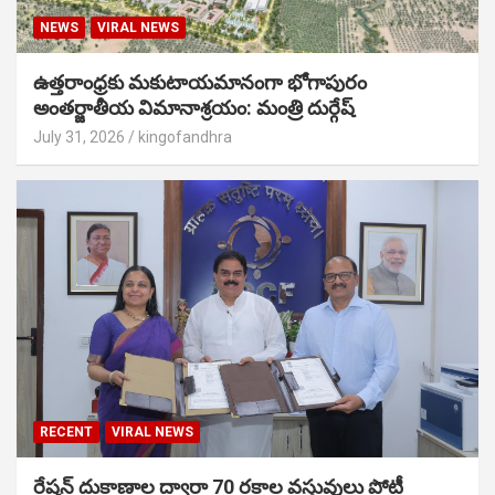
NEWS
VIRAL NEWS
ఉత్తరాంధ్రకు మకుటాయమానంగా భోగాపురం
అంతర్జాతీయ విమానాశ్రయం: మంత్రి దుర్గేష్
July 31, 2026
kingofandhra
RECENT
VIRAL NEWS
రేషన్ దుకాణాల ద్వారా 70 రకాల వస్తువులు పోటీ