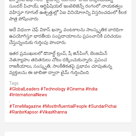
సుందర్ పిచాయ్, ఆర్టిఫిషియల్ ఇంటెలిజెన్స్ రంగంలో నాయకత్వం
వహిస్తూ గూగుల్ ఉత్పత్తుల్లో ఏఐ వినియోగాన్ని విస్తరించడంలో కీలక
పాత్ర పోషించారు.
అదే విధంగా చెఫ్ వికాస్ ఖన్నా, వంటకాలను సాంస్కృతిక వారధిగా
ఉపయోగిస్తూ భారతీయ సంప్రదాయాలను ప్రపంచానికి పరిచయం
చేస్తున్నందుకు గుర్తింపు పొందారు.
ఇతర ప్రముఖులలో డొనాల్డ్ ట్రంప్, షీ జిన్‌పింగ్, బెంజమిన్
నెతన్యాహు తదితరులు చోటు దక్కించుకున్నారు. ప్రపంచ
రాజకీయాలు, సంస్కృతి, సాంకేతికతపై ప్రభావం చూపుతున్న
వ్యక్తులను ఈ జాబితా ద్వారా టైమ్ గుర్తించింది.
Tags:
#GlobalLeaders #Technology #Cinema #India
#InternationalNews
,
#TimeMagazine #MostInfluentialPeople #SundarPichai
#RanbirKapoor #VikasKhanna