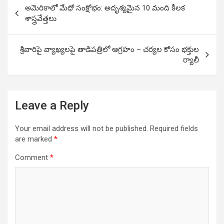
Post
అమెరికాలో మేధో సంక్షోభం: అదృశ్యమైన 10 మంది కీలక
navigation
శాస్త్రవేత్తలు
శ్రీవారిపై వ్యాఖ్యలపై తాడిపత్రిలో ఆగ్రహం – చర్యల కోసం భక్తుల
ర్యాలీ
Leave a Reply
Your email address will not be published.
Required fields
are marked
*
Comment
*