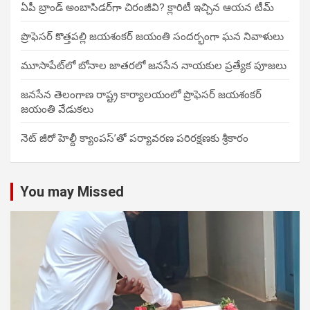
ఏపీ బ్రాండ్ అంబాసిడర్‌గా చిరంజీవి? క్లారిటీ ఇచ్చిన ఆయన టీమ్
ప్రొఫెసర్ కొత్తపల్లి జయశంకర్ జయంతి సందర్భంగా ఘన నివాళులు
మూసాపేట్‌లో బోనాల జాతరలో జనసేన నాయకుల ప్రత్యేక పూజలు
జనసేన తెలంగాణ రాష్ట్ర కార్యాలయంలో ప్రొఫెసర్ జయశంకర్
జయంతి వేడుకలు
నెట్ జీరో హెల్దీ క్యాంపస్’తో పర్యావరణ పరిరక్షణకు శ్రీకారం
You may Missed