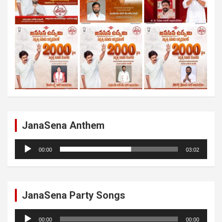
JanaSena Anthem
Audio
00:00
03:02
Player
JanaSena Party Songs
Audio
00:00
00:00