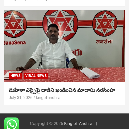
NEWS
VIRAL NEWS
మహిళా ఎస్సైపై దాడిని ఖండించిన మాదాసు నరసింహ
July 31, 2026
kingofandhra
Copyright © 2026
King of Andhra