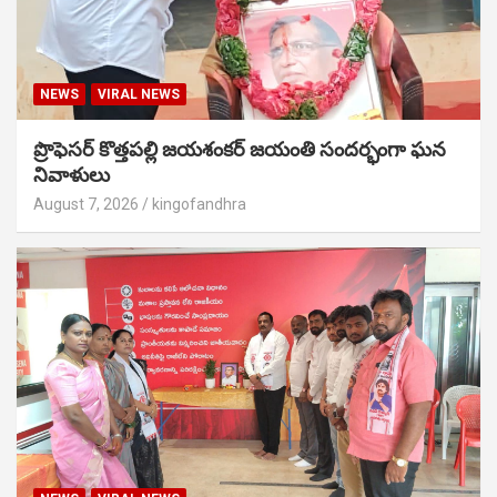
NEWS
VIRAL NEWS
ప్రొఫెసర్ కొత్తపల్లి జయశంకర్ జయంతి సందర్భంగా ఘన
నివాళులు
August 7, 2026
kingofandhra