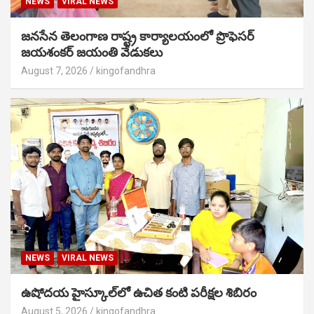
NEWS
VIRAL NEWS
జనసేన తెలంగాణ రాష్ట్ర కార్యాలయంలో ప్రొఫెసర్
జయశంకర్ జయంతి వేడుకలు
August 7, 2026
kingofandhra
NEWS
VIRAL NEWS
ఉషోదయ హైస్కూల్‌లో ఉచిత కంటి పరీక్షల శిబిరం
August 5, 2026
kingofandhra