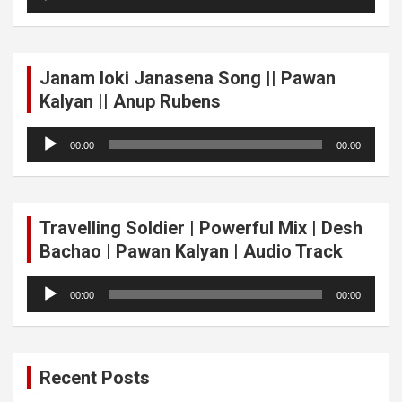
Player
Janam loki Janasena Song || Pawan
Kalyan || Anup Rubens
Audio
00:00
00:00
Player
Travelling Soldier | Powerful Mix | Desh
Bachao | Pawan Kalyan | Audio Track
Audio
00:00
00:00
Player
Recent Posts