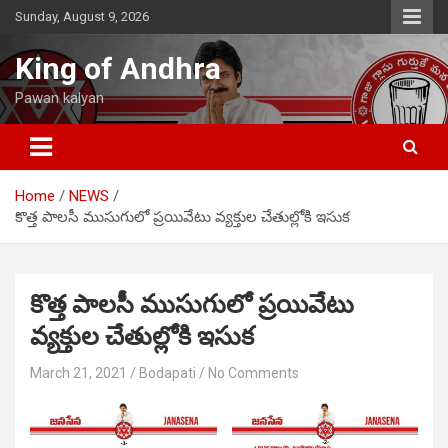
Skip
Sunday, August 9, 2026
to
content
King of Andhra
Pawan kalyan
Home
NEWS
కొత్త పాలసీ ముసుగులో ప్రయివేటు వ్యక్తుల చేతుల్లోకి ఇసుక
కొత్త పాలసీ ముసుగులో ప్రయివేటు
వ్యక్తుల చేతుల్లోకి ఇసుక
March 21, 2021
Bodapati
No Comments