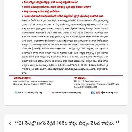
Post
**21 నెలల్లో జగన్ రెడ్డికి 18వేల కోట్లు బిచ్చం వేసిన కాపులు **
navigation