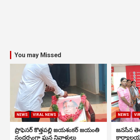
You may Missed
NEWS
VIRAL NEWS
NEWS
VI
ప్రొఫెసర్ కొత్తపల్లి జయశంకర్ జయంతి
జనసేన తెల
సందర్భంగా ఘన నివాళులు
కార్యాలయ