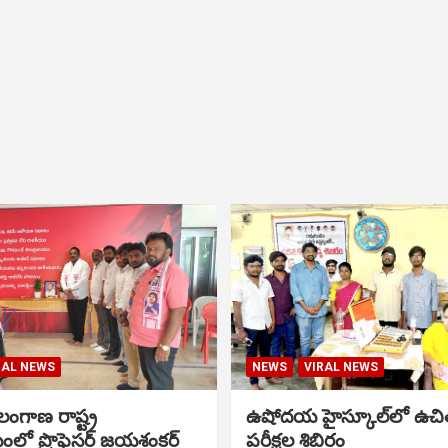
RAL NEWS
NEWS
VIRAL NEWS
ంగాణ రాష్ట్ర
ఉషోదయ హైస్కూల్‌లో ఉచి
ంలో ప్రొఫెసర్ జయశంకర్
పరీక్షల శిబిరం