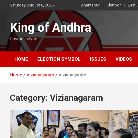
Skip
Saturday, August 8, 2026
Anantapur
Chittoor
East 
to
content
King of Andhra
Pawan kalyan
HOME
ELECTION SYMBOL
ISSUES
VIDEOS
Home
Vizianagaram
Vizianagaram
Category:
Vizianagaram