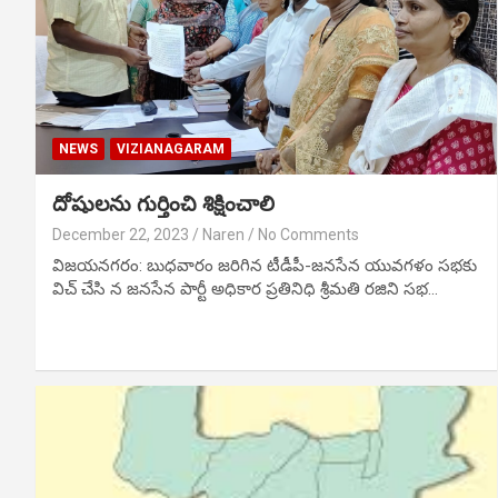
NEWS
VIZIANAGARAM
దోషులను గుర్తించి శిక్షించాలి
December 22, 2023
Naren
No Comments
విజయనగరం: బుధవారం జరిగిన టీడీపీ-జనసేన యువగళం సభకు
విచ్ చేసి న జనసేన పార్టీ అధికార ప్రతినిధి శ్రీమతి రజిని సభ…