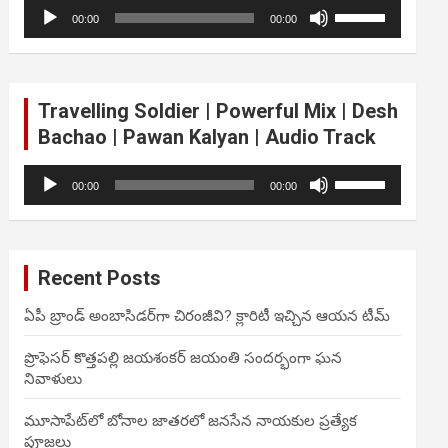
Audio
Use
volume.
00:00
00:00
Player
Up/Down
Arrow
keys
to
Travelling Soldier | Powerful Mix | Desh
increase
Bachao | Pawan Kalyan | Audio Track
or
decrease
Audio
Use
volume.
00:00
00:00
Player
Up/Down
Arrow
keys
to
Recent Posts
increase
or
ఏపీ బ్రాండ్ అంబాసిడర్‌గా చిరంజీవి? క్లారిటీ ఇచ్చిన ఆయన టీమ్
decrease
volume.
ప్రొఫెసర్ కొత్తపల్లి జయశంకర్ జయంతి సందర్భంగా ఘన
నివాళులు
మూసాపేట్‌లో బోనాల జాతరలో జనసేన నాయకుల ప్రత్యేక
పూజలు