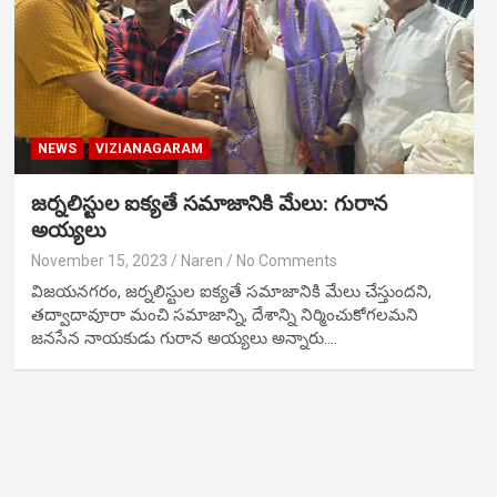
NEWS
VIZIANAGARAM
జర్నలిస్టుల ఐక్యతే సమాజానికి మేలు: గురాన
అయ్యలు
November 15, 2023
Naren
No Comments
విజయనగరం, జర్నలిస్టుల ఐక్యతే సమాజానికి మేలు చేస్తుందని,
తద్వాదావూరా మంచి సమాజాన్ని, దేశాన్ని నిర్మించుకోగలమని
జనసేన నాయకుడు గురాన అయ్యలు అన్నారు.…