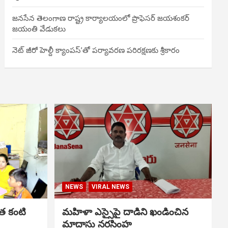
జనసేన తెలంగాణ రాష్ట్ర కార్యాలయంలో ప్రొఫెసర్ జయశంకర్
జయంతి వేడుకలు
నెట్ జీరో హెల్దీ క్యాంపస్’తో పర్యావరణ పరిరక్షణకు శ్రీకారం
NEWS
VIRAL NEWS
త కంటి
మహిళా ఎస్సైపై దాడిని ఖండించిన
మాదాసు నరసింహ