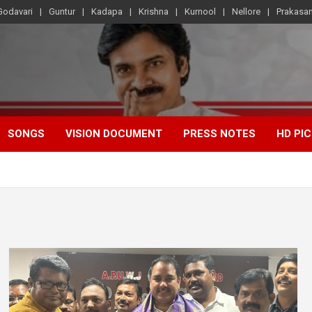
Godavari
Guntur
Kadapa
Krishna
Kurnool
Nellore
Prakasa
SONGS
VISION DOCUMENT
PRESS NOTES
HD PI