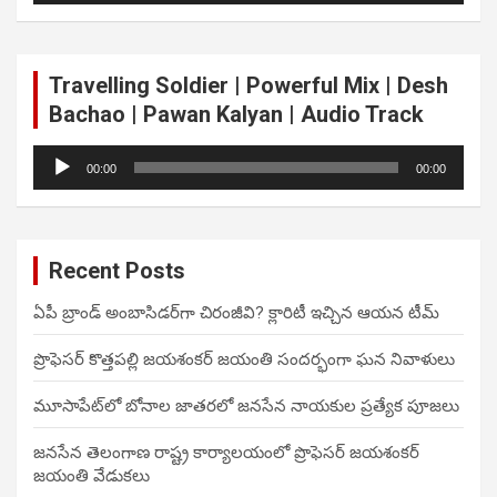
Travelling Soldier | Powerful Mix | Desh
Bachao | Pawan Kalyan | Audio Track
Audio
00:00
00:00
Player
Recent Posts
ఏపీ బ్రాండ్ అంబాసిడర్‌గా చిరంజీవి? క్లారిటీ ఇచ్చిన ఆయన టీమ్
ప్రొఫెసర్ కొత్తపల్లి జయశంకర్ జయంతి సందర్భంగా ఘన నివాళులు
మూసాపేట్‌లో బోనాల జాతరలో జనసేన నాయకుల ప్రత్యేక పూజలు
జనసేన తెలంగాణ రాష్ట్ర కార్యాలయంలో ప్రొఫెసర్ జయశంకర్
జయంతి వేడుకలు