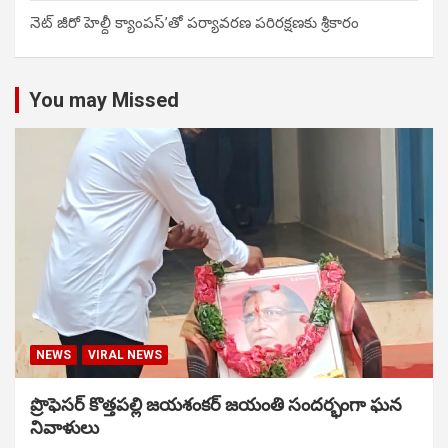
నెట్ జీరో హెల్దీ క్యాంపస్’తో పర్యావరణ పరిరక్షణకు శ్రీకారం
You may Missed
NEWS
VIRAL NEWS
ప్రొఫెసర్ కొత్తపల్లి జయశంకర్ జయంతి సందర్భంగా ఘన
నివాళులు