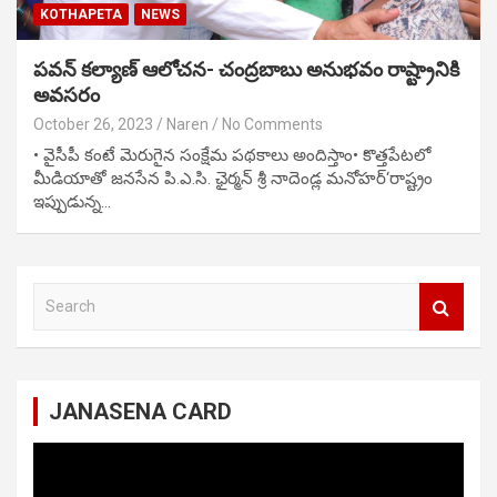
KOTHAPETA
NEWS
పవన్ కల్యాణ్ ఆలోచన- చంద్రబాబు అనుభవం రాష్ట్రానికి
అవసరం
October 26, 2023
Naren
No Comments
• వైసీపీ కంటే మెరుగైన సంక్షేమ పథకాలు అందిస్తాం• కొత్తపేటలో
మీడియాతో జనసేన పి.ఎ.సి. ఛైర్మన్ శ్రీ నాదెండ్ల మనోహర్‘రాష్ట్రం
ఇప్పుడున్న…
S
e
a
r
c
JANASENA CARD
h
Video
Player