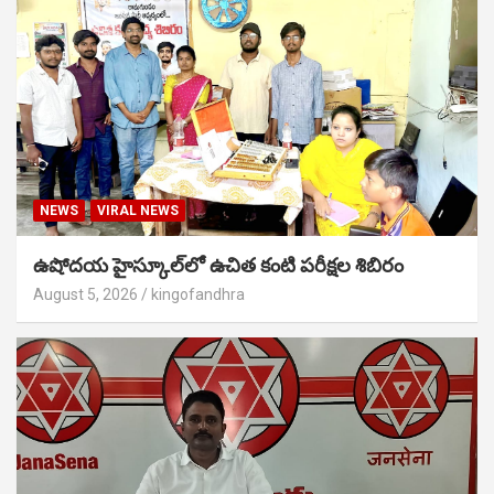
NEWS
VIRAL NEWS
ఉషోదయ హైస్కూల్‌లో ఉచిత కంటి పరీక్షల శిబిరం
August 5, 2026
kingofandhra