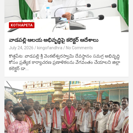
KOTHAPETA
వాడపల్లి ఆలయ అభివృద్ధిపై కలెక్టర్ ఆదేశాలు
July 24, 2026
kingofandhra
No Comments
కొత్తపేట: వాడపల్లి శ్రీ వెంకటేశ్వరస్వామి దేవస్థానం సమగ్ర అభివృద్ధి
కోసం ప్రత్యేక కార్యాచరణ ప్రణాళికలను వేగవంతం చేయాలని జిల్లా
కలెక్టర్ డా.…