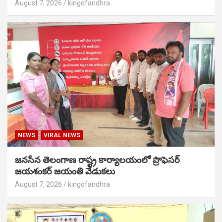
August 7, 2026
kingofandhra
NEWS
VIRAL NEWS
జనసేన తెలంగాణ రాష్ట్ర కార్యాలయంలో ప్రొఫెసర్
జయశంకర్ జయంతి వేడుకలు
August 7, 2026
kingofandhra