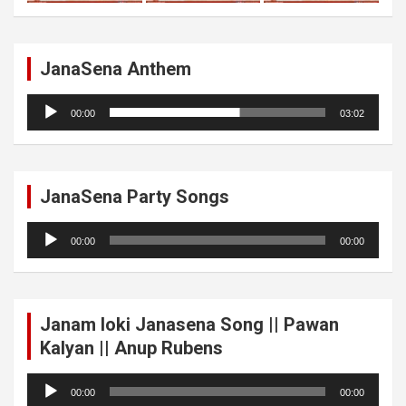
JanaSena Anthem
Audio
00:00
03:02
Player
JanaSena Party Songs
Audio
00:00
00:00
Player
Janam loki Janasena Song || Pawan
Kalyan || Anup Rubens
Audio
00:00
00:00
Player