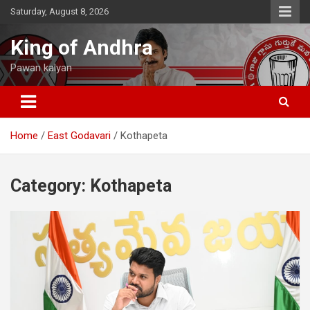
Skip
Saturday, August 8, 2026
to
content
King of Andhra
Pawan kalyan
Home
East Godavari
Kothapeta
Category:
Kothapeta