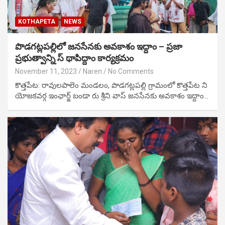
KOTHAPETA
NEWS
పొడగట్లపల్లిలో జనసేనకు అవకాశం ఇద్దాం – ప్రజా
ప్రభుత్వాన్ని స్ థాపిద్దాం కార్యక్రమం
November 11, 2023
Naren
No Comments
కొత్తపేట: రావులపాలెం మండలం, పొడగట్లపల్లి గ్రామంలో కొత్తపేట ని
యోజకవర్గ ఇంఛార్జ్ బండా రు శ్రీని వాస్ జనసేనకు అవకాశం ఇద్దాం…