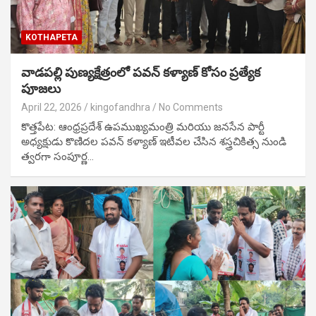
KOTHAPETA
వాడపల్లి పుణ్యక్షేత్రంలో పవన్ కళ్యాణ్ కోసం ప్రత్యేక
పూజలు
April 22, 2026
kingofandhra
No Comments
కొత్తపేట: ఆంధ్రప్రదేశ్ ఉపముఖ్యమంత్రి మరియు జనసేన పార్టీ
అధ్యక్షుడు కొణిదల పవన్ కళ్యాణ్ ఇటీవల చేసిన శస్త్రచికిత్స నుండి
త్వరగా సంపూర్ణ…