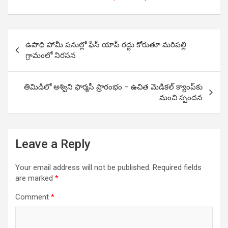
Post
ఉపాధి హామీ పనుల్లో ఫేస్ యాప్ రద్దు కోరుతూ మరిపల్లి
navigation
గ్రామంలో నిరసన
తిమిడిలో అశ్విని ఫార్మసీ ప్రారంభం – ఉచిత మెడికల్ క్యాంప్‌కు
మంచి స్పందన
Leave a Reply
Your email address will not be published.
Required fields
are marked
*
Comment
*