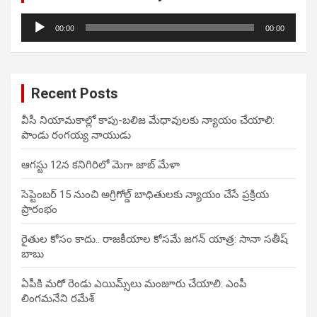
Audio
00:00
00:00
Player
Recent Posts
వీసీ నియామకాల్లో కాపు-బలిజ మేధావులకు న్యాయం చేయాలి:
పాండు రంగయ్య నాయుడు
ఆగస్టు 12న కనిగిరిలో మెగా జాబ్ మేళా
సెప్టెంబర్ 15 నుంచి అగ్రిగోల్డ్ బాధితులకు న్యాయం చేసే ప్రక్రియ
ప్రారంభం
రైతుల కోసం కాదు.. రాజకీయాల కోసమే జగన్ యాత్ర: సానా సతీష్
బాబు
ఏపీకి మరో రెండు ఎయిమ్స్‌లు మంజూరు చేయాలి: ఎంపీ
లింగమనేని రమేశ్