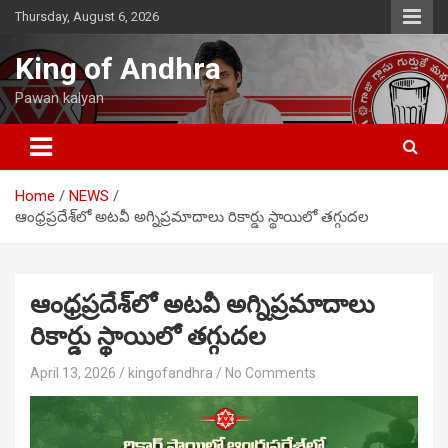
Skip
Thursday, August 6, 2026
to
content
King of Andhra
Pawan kalyan
Home
NEWS
ఆంధ్రప్రదేశ్‌లో అటవీ అగ్నిప్రమాదాలు రికార్డు స్థాయిలో తగ్గుదల
ఆంధ్రప్రదేశ్‌లో అటవీ అగ్నిప్రమాదాలు
రికార్డు స్థాయిలో తగ్గుదల
April 13, 2026
kingofandhra
No Comments