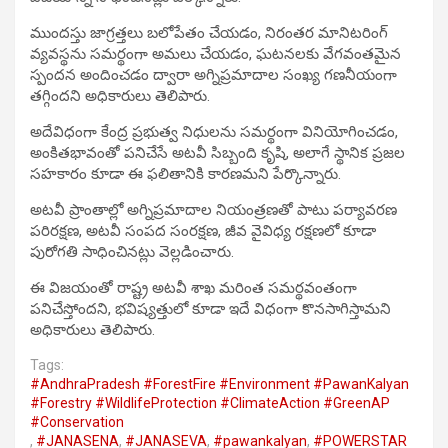
ముందస్తు జాగ్రత్తలు బలోపేతం చేయడం, నిరంతర మానిటరింగ్
వ్యవస్థను సమర్థంగా అమలు చేయడం, ఘటనలకు వేగవంతమైన
స్పందన అందించడం ద్వారా అగ్నిప్రమాదాల సంఖ్య గణనీయంగా
తగ్గిందని అధికారులు తెలిపారు.
అదేవిధంగా కేంద్ర ప్రభుత్వ నిధులను సమర్థంగా వినియోగించడం,
అంకితభావంతో పనిచేసే అటవీ సిబ్బంది కృషి, అలాగే స్థానిక ప్రజల
సహకారం కూడా ఈ ఫలితానికి కారణమని పేర్కొన్నారు.
అటవీ ప్రాంతాల్లో అగ్నిప్రమాదాల నియంత్రణతో పాటు పర్యావరణ
పరిరక్షణ, అటవీ సంపద సంరక్షణ, జీవ వైవిధ్య రక్షణలో కూడా
పురోగతి సాధించినట్లు వెల్లడించారు.
ఈ విజయంతో రాష్ట్ర అటవీ శాఖ మరింత సమర్థవంతంగా
పనిచేస్తోందని, భవిష్యత్తులో కూడా ఇదే విధంగా కొనసాగిస్తామని
అధికారులు తెలిపారు.
Tags:
#AndhraPradesh #ForestFire #Environment #PawanKalyan
#Forestry #WildlifeProtection #ClimateAction #GreenAP
#Conservation
,
#JANASENA
,
#JANASEVA
,
#pawankalyan
,
#POWERSTAR