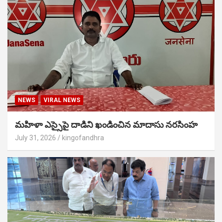
NEWS
VIRAL NEWS
మహిళా ఎస్సైపై దాడిని ఖండించిన మాదాసు నరసింహ
July 31, 2026
kingofandhra