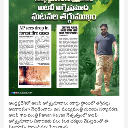
ఆంధ్రప్రదేశ్‌లో అటవీ అగ్నిప్రమాదాలు రికార్డు స్థాయిలో తగ్గినట్లు
అధికారికంగా వెల్లడించారు. ఉప ముఖ్యమంత్రి మరియు పర్యావరణ,
అటవీ శాఖ మంత్రి Pawan Kalyan నేతృత్వంలో అటవీ
అగ్నిప్రమాదాల నివారణకు పలు కీలక చర్యలు చేపట్టడంతో ఈ
విజయాన్ని సాధించినట్లు పేర్కొన్నారు.