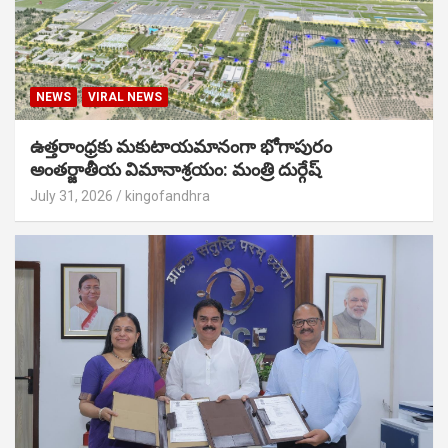
NEWS
VIRAL NEWS
ఉత్తరాంధ్రకు మకుటాయమానంగా భోగాపురం
అంతర్జాతీయ విమానాశ్రయం: మంత్రి దుర్గేష్
July 31, 2026
kingofandhra