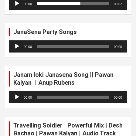
Audio
00:00
03:02
Player
JanaSena Party Songs
Audio
00:00
00:00
Player
Janam loki Janasena Song || Pawan
Kalyan || Anup Rubens
Audio
00:00
00:00
Player
Travelling Soldier | Powerful Mix | Desh
Bachao | Pawan Kalyan | Audio Track