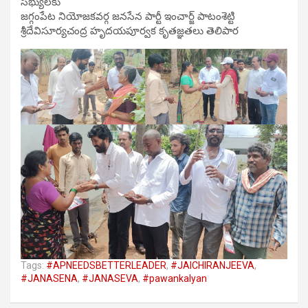
సభ్యులకు
జగ్గంపేట నియోజకవర్గ జనసేన పార్టీ ఇంచార్జ్ పాటంశెట్టి
శ్రీదేవిసూర్యచంద్ర హృదయపూర్వక కృతజ్ఞతలు తెలిపార
Tags:
#APNEEDSBETTERLEADER
,
#JAICHIRANJEEVA
,
#JANASENA
,
#JANASEVA
,
#pawankalyan