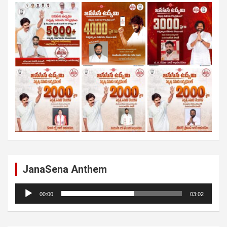
JanaSena Anthem
Audio
00:00
03:02
Player