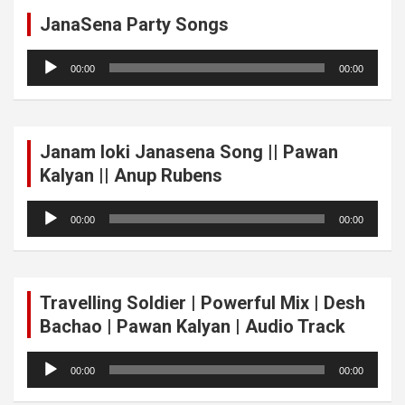
JanaSena Party Songs
Audio
00:00
00:00
Player
Janam loki Janasena Song || Pawan
Kalyan || Anup Rubens
Audio
00:00
00:00
Player
Travelling Soldier | Powerful Mix | Desh
Bachao | Pawan Kalyan | Audio Track
Audio
00:00
00:00
Player