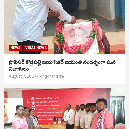
NEWS
VIRAL NEWS
ప్రొఫెసర్ కొత్తపల్లి జయశంకర్ జయంతి సందర్భంగా ఘన
నివాళులు
August 7, 2026
kingofandhra