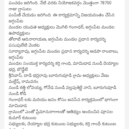
పంచడం జరిగింది. నేటి వరకు నియోజకవర్గం మొత్తంగా 78700
గాజు గ్లాసులు
పంపిణీ చేయడం జరిగింది. ఈ కార్యక్రమాన్ని విజయవంతం చేసిన
జగ్గంపేట
మండల యువత అధ్యక్షులు మొగిలి గంగాధర్, జగ్గంపేట మండల
ఉపాధ్యక్షులు
తోలాటి ఆదినారాయణ, జగ్గంపేట మండల ప్రధాన కార్యదర్శి
పసుపులేటి వెంకట
సూర్యారావు, జగ్గంపేట మండల ప్రధాన కార్యదర్శి అడపా రాంబాబు,
జగ్గంపేట
మండల సంయుక్త కార్యదర్శి కర్రి గాంధి, మామిడాడ నుండి దెయ్యాల
భద్ర, బొడ్డేటి
శ్రీనివాస్, దాడి భద్రరావు బూరుగుపూడి గ్రామ అధ్యక్షులు వేణు
మల్లేష్, రామవరం
నుండి కత్తి లోవయ్య, గోనేడ నుండి వల్లపుశెట్టి నాని, బూరుగుపూడి
నుండి కోడి
గంగాధర్ లకు మరియు జనం కోసం జనసేన కార్యక్రమంలో భాగంగా
మామిడాడ
గ్రామంలో ఎంతో ప్రేమానురాగాలతో ఆతిథ్యం అందించిన పూసల
కుమార్ కుటుంబ
సభ్యులకు, దెయ్యాల భద్ర కుటుంబ సభ్యులకు, కర్రి గాంధీ కుటుంబ