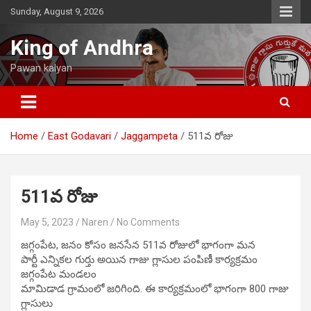
Skip
Sunday, August 9, 2026
to
content
King of Andhra
Pawan kalyan
Home
East Godavari
Jaggampeta
511వ రోజు
511వ రోజు
May 5, 2023
Naren
No Comments
జగ్గంపేట, జనం కోసం జనసేన 511వ రోజులో భాగంగా మన
పార్టీ ఎన్నికల గుర్తు అయిన గాజు గ్లాసుల పంపిణీ కార్యక్రమం
జగ్గంపేట మండలం
మామిడాడ గ్రామంలో జరిగింది. ఈ కార్యక్రమంలో భాగంగా 800 గాజు
గ్లాసులు