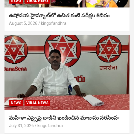
NEWS
VIRAL NEWS
ఉషోదయ హైస్కూల్‌లో ఉచిత కంటి పరీక్షల శిబిరం
August 5, 2026
kingofandhra
NEWS
VIRAL NEWS
మహిళా ఎస్సైపై దాడిని ఖండించిన మాదాసు నరసింహ
July 31, 2026
kingofandhra