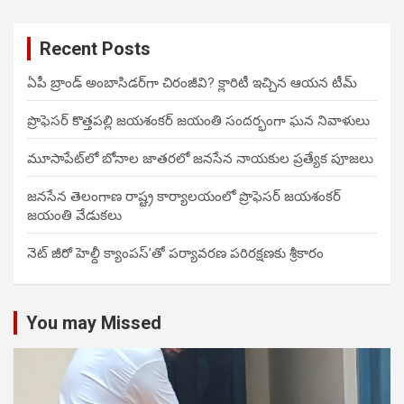
Recent Posts
ఏపీ బ్రాండ్ అంబాసిడర్‌గా చిరంజీవి? క్లారిటీ ఇచ్చిన ఆయన టీమ్
ప్రొఫెసర్ కొత్తపల్లి జయశంకర్ జయంతి సందర్భంగా ఘన నివాళులు
మూసాపేట్‌లో బోనాల జాతరలో జనసేన నాయకుల ప్రత్యేక పూజలు
జనసేన తెలంగాణ రాష్ట్ర కార్యాలయంలో ప్రొఫెసర్ జయశంకర్
జయంతి వేడుకలు
నెట్ జీరో హెల్దీ క్యాంపస్’తో పర్యావరణ పరిరక్షణకు శ్రీకారం
You may Missed