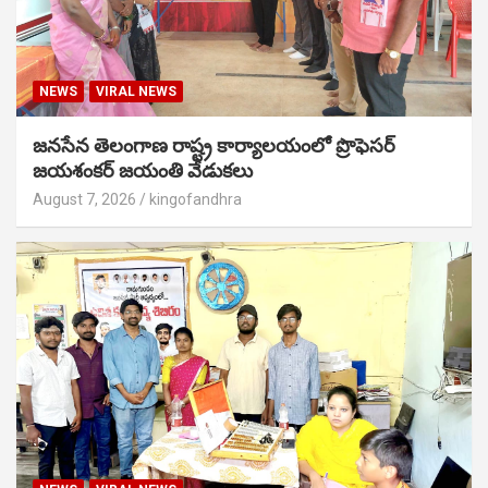
NEWS
VIRAL NEWS
జనసేన తెలంగాణ రాష్ట్ర కార్యాలయంలో ప్రొఫెసర్
జయశంకర్ జయంతి వేడుకలు
August 7, 2026
kingofandhra