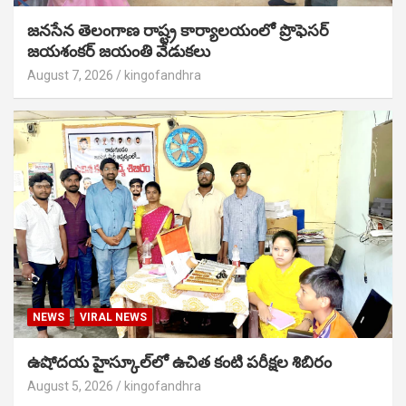
జనసేన తెలంగాణ రాష్ట్ర కార్యాలయంలో ప్రొఫెసర్
జయశంకర్ జయంతి వేడుకలు
August 7, 2026
kingofandhra
NEWS
VIRAL NEWS
ఉషోదయ హైస్కూల్‌లో ఉచిత కంటి పరీక్షల శిబిరం
August 5, 2026
kingofandhra