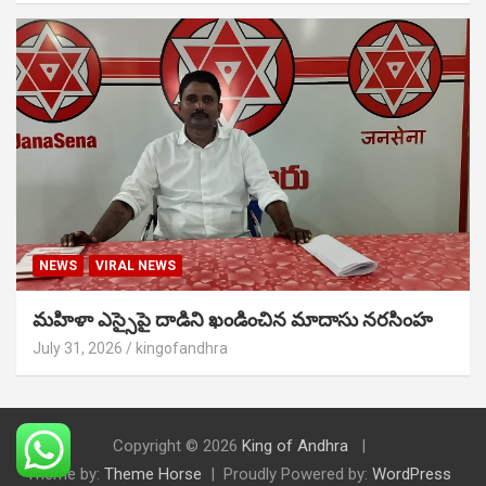
NEWS
VIRAL NEWS
మహిళా ఎస్సైపై దాడిని ఖండించిన మాదాసు నరసింహ
July 31, 2026
kingofandhra
Copyright © 2026
King of Andhra
Theme by:
Theme Horse
Proudly Powered by:
WordPress