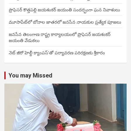
ప్రొఫెసర్ కొత్తపల్లి జయశంకర్ జయంతి సందర్భంగా ఘన నివాళులు
మూసాపేట్‌లో బోనాల జాతరలో జనసేన నాయకుల ప్రత్యేక పూజలు
జనసేన తెలంగాణ రాష్ట్ర కార్యాలయంలో ప్రొఫెసర్ జయశంకర్
జయంతి వేడుకలు
నెట్ జీరో హెల్దీ క్యాంపస్’తో పర్యావరణ పరిరక్షణకు శ్రీకారం
You may Missed