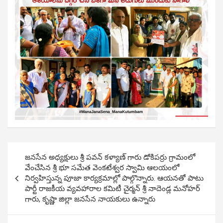
Post
జనసేన అధ్యక్షులు శ్రీ పవన్ కళ్యాణ్ గారు డోకిపర్రు గ్రామంలో
navigation
వేంచేసిన శ్రీ భూ సమేత వెంకటేశ్వర స్వామి ఆలయంలో
నిర్వహిస్తున్న పూజా కార్యక్రమాల్లో పాల్గొన్నారు. ఆయనతో పాటు
పార్టీ రాజకీయ వ్యవహారాల కమిటీ చైర్మన్ శ్రీ నాదెండ్ల మనోహర్
గారు, కృష్ణా జిల్లా జనసేన నాయకులు ఉన్నారు