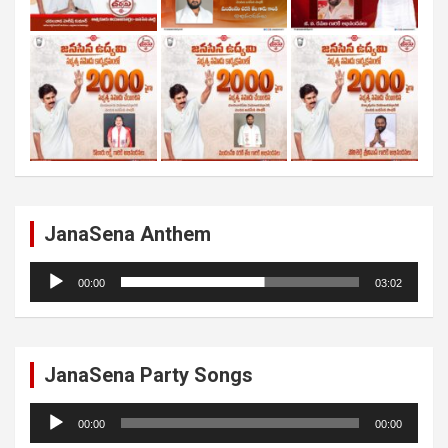
JanaSena Anthem
Audio
00:00
03:02
Player
JanaSena Party Songs
Audio
00:00
00:00
Player