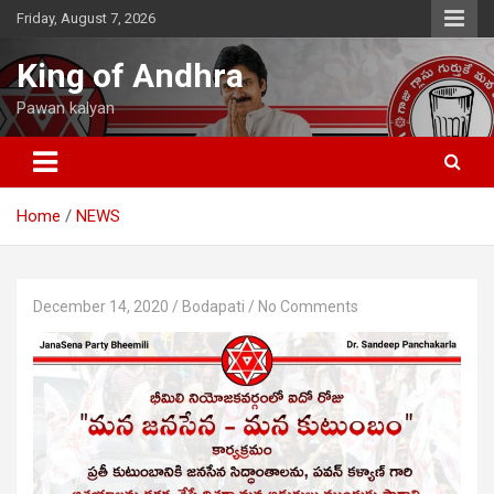
Skip
Friday, August 7, 2026
to
content
King of Andhra
Pawan kalyan
Home
NEWS
December 14, 2020
Bodapati
No Comments