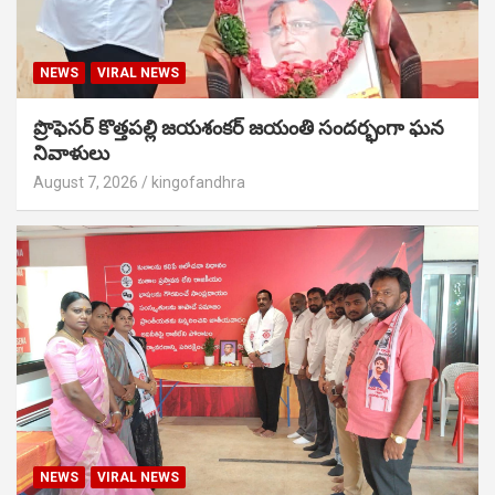
NEWS
VIRAL NEWS
ప్రొఫెసర్ కొత్తపల్లి జయశంకర్ జయంతి సందర్భంగా ఘన
నివాళులు
August 7, 2026
kingofandhra
NEWS
VIRAL NEWS