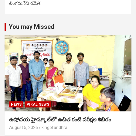
లింగమనేని రమేశ్
You may Missed
NEWS
VIRAL NEWS
ఉషోదయ హైస్కూల్‌లో ఉచిత కంటి పరీక్షల శిబిరం
August 5, 2026
kingofandhra