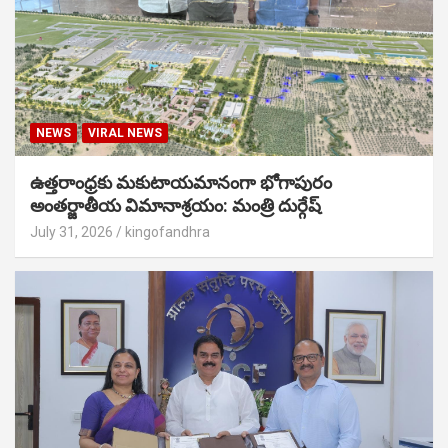
NEWS
VIRAL NEWS
ఉత్తరాంధ్రకు మకుటాయమానంగా భోగాపురం
అంతర్జాతీయ విమానాశ్రయం: మంత్రి దుర్గేష్
July 31, 2026
kingofandhra