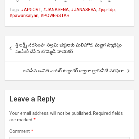
Tags:
#APGOVT
,
#JANASENA
,
#JANASEVA
,
#jsp-tdp
,
#pawankalyan
,
#POWERSTAR
Post
శ్రీ లక్ష్మీ నరసింహ స్వామి భక్తులకు పులిహోర, మజ్జిగ ప్యాకెట్లు
navigation
పంపిణీ చేసిన బొమ్మిడి నాయకర్
జనసేన ఉచిత వాటర్ ట్యాంకర్ ద్వారా త్రాగునీటి సరఫరా
Leave a Reply
Your email address will not be published.
Required fields
are marked
*
Comment
*