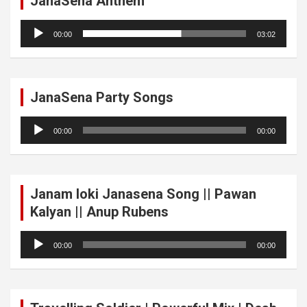
JanaSena Anthem
Audio
00:00
03:02
Player
JanaSena Party Songs
Audio
00:00
00:00
Player
Janam loki Janasena Song || Pawan
Kalyan || Anup Rubens
Audio
00:00
00:00
Player