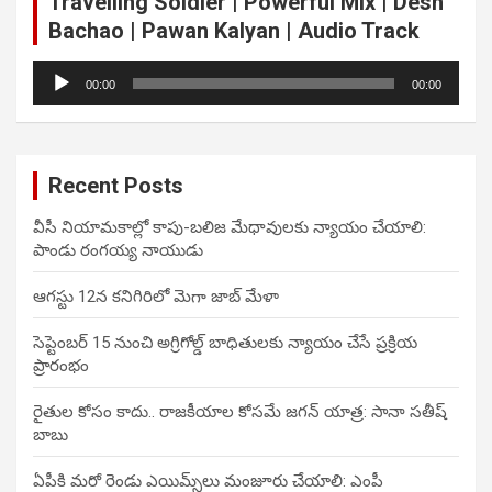
Travelling Soldier | Powerful Mix | Desh
Bachao | Pawan Kalyan | Audio Track
Audio
00:00
00:00
Player
Recent Posts
వీసీ నియామకాల్లో కాపు-బలిజ మేధావులకు న్యాయం చేయాలి:
పాండు రంగయ్య నాయుడు
ఆగస్టు 12న కనిగిరిలో మెగా జాబ్ మేళా
సెప్టెంబర్ 15 నుంచి అగ్రిగోల్డ్ బాధితులకు న్యాయం చేసే ప్రక్రియ
ప్రారంభం
రైతుల కోసం కాదు.. రాజకీయాల కోసమే జగన్ యాత్ర: సానా సతీష్
బాబు
ఏపీకి మరో రెండు ఎయిమ్స్‌లు మంజూరు చేయాలి: ఎంపీ