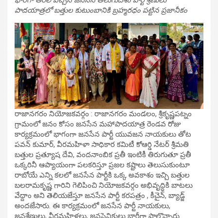
భారీగా తరలి వచ్చిన జనసేన తెలుగుదేశం పార్టీ శ్రేణులు
పాదయాత్రలో బత్తుల కుటుంబానికి బ్రహ్మరధం పట్టిన ప్రజానీకం
రాజానగరం నియోజకవర్గం : రాజానగరం మండలం, శ్రీకృష్ణపట్నం
గ్రామంలో జనం కోసం జనసేన మహాపాదయాత్ర రెండవ రోజు
కార్యక్రమంలో భాగంగా జనసేన పార్టీ యువజన నాయకులు తోట
పవన్ కుమార్, వీరమహిళా సాధికార కమిటీ కోఆర్డి నేటర్ శ్రీమతి
బత్తుల ప్రత్యూష దేవి, వందనాంబిక ప్రతీ ఇంటికీ తిరుగుతూ ప్రతీ
ఒక్కరినీ ఆప్యాయంగా పలకరిస్తూ ప్రజల కష్టాలు తెలుసుకుంటూ
రాబోయే ఎన్ని కలలో జనసేన పార్టీకి ఒక్క అవకాశం ఇచ్చి బత్తుల
బలరామకృష్ణ గారిని గెలిపించి నియోజకవర్గం అభివృద్ధికి బాటలు
వేద్దాం అని తెలియజేస్తూ జనసేన పార్టీ కరపత్రం , కీచైన్, బ్యాడ్జ్
అందజేసారు. ఈ కార్యక్రమంలో జనసేన పార్టీ నాయకులు,
జనశ్రేణులు, వీరమహిళలు, జనసైనికులు భారీగా పాల్గొన్నారు.