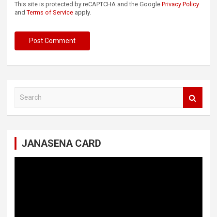
This site is protected by reCAPTCHA and the Google
Privacy Policy
and
Terms of Service
apply.
S
e
a
r
c
JANASENA CARD
h
Video
Player