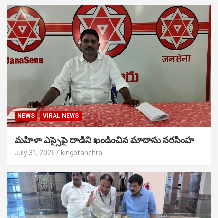
NEWS
VIRAL NEWS
మహిళా ఎస్సైపై దాడిని ఖండించిన మాదాసు నరసింహ
July 31, 2026
kingofandhra