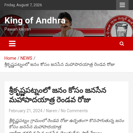
Skip
Friday, August 7, 2026
to
content
King of Andhra
Pawan kalyan
Home
NEWS
శ్రీకృష్ణపట్నంలో జనం కోసం జనసేన మహాపాదయాత్ర రెండవ రోజు
శ్రీకృష్ణపట్నంలో జనం కోసం జనసేన
మహాపాదయాత్ర రెండవ రోజు
February 21, 2024
Naren
No Comments
శ్రీకృష్ణపట్నం గ్రామంలో రెండవ రోజు ఉదృతంగా కొనసాగుతున్న జనం
కోసం జనసేన మహాపాదయాత్ర