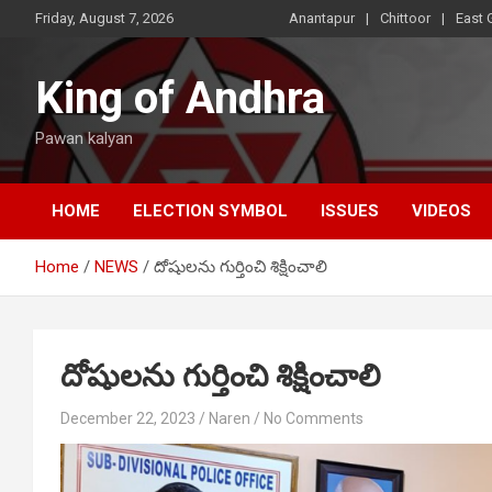
Skip
Friday, August 7, 2026
Anantapur
Chittoor
East 
to
content
King of Andhra
Pawan kalyan
HOME
ELECTION SYMBOL
ISSUES
VIDEOS
Home
NEWS
దోషులను గుర్తించి శిక్షించాలి
దోషులను గుర్తించి శిక్షించాలి
December 22, 2023
Naren
No Comments