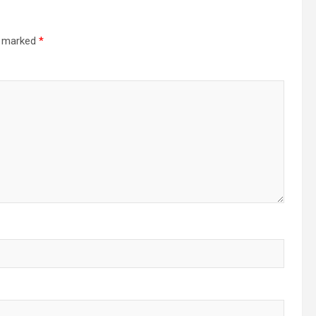
re marked
*