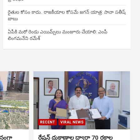
రైతుల కోసం కాదు.. రాజకీయాల కోసమే జగన్ యాత్ర: సానా సతీష్
బాబు
ఏపీకి మరో రెండు ఎయిమ్స్‌లు మంజూరు చేయాలి: ఎంపీ
లింగమనేని రమేశ్
RECENT
VIRAL NEWS
ానంగా
రేషన్ దుకాణాల ద్వారా 70 రకాల