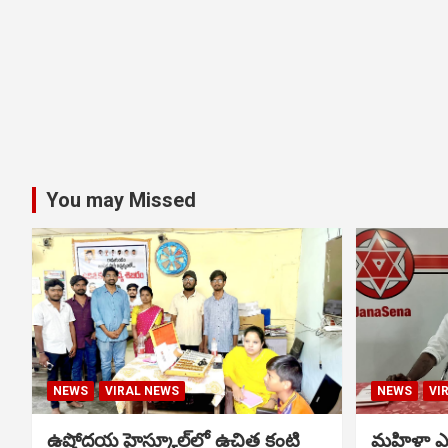
You may Missed
NEWS
VIRAL NEWS
NEWS
VI
ఉషోదయ హైస్కూల్‌లో ఉచిత కంటి
మహిళా ఎస్