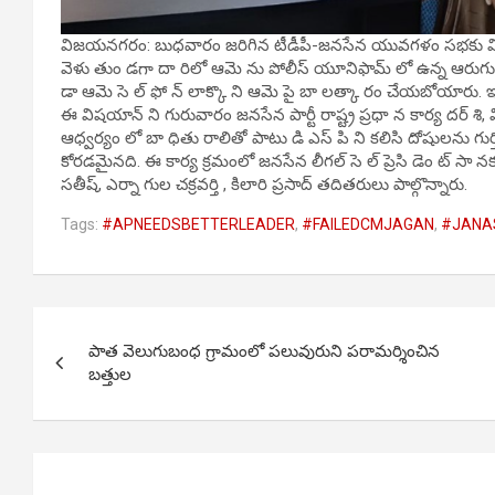
విజయనగరం: బుధవారం జరిగిన టీడీపీ-జనసేన యువగళం సభకు విచ్ చే
వెళు తుం డగా దా రిలో ఆమె ను పోలీస్ యూనిఫామ్ లో ఉన్న ఆరుగ
డా ఆమె సె ల్ ఫో న్ లాక్కొ ని ఆమె పై బా లత్కా రం చేయబోయారు.
ఈ విషయాన్ ని గురువారం జనసేన పార్టీ రాష్ట్ర ప్రధా న కార్య దర్ 
ఆధ్వర్యం లో బా ధితు రాలితో పాటు డి ఎస్ పి ని కలిసి దోషులను గుర్తి
కోరడమైనది. ఈ కార్య క్రమంలో జనసేన లీగల్ సె ల్ ప్రెసి డెం ట్ సా నక సు
సతీష్, ఎర్నా గుల చక్రవర్తి , కిలారి ప్రసాద్ తదితరులు పాల్గొన్నారు.
Tags:
#APNEEDSBETTERLEADER
,
#FAILEDCMJAGAN
,
#JANA
Post
పాత వెలుగుబంధ గ్రామంలో పలువురుని పరామర్శించిన
navigation
బత్తుల