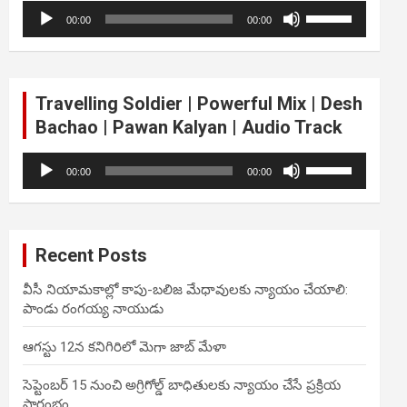
Audio
Use
volume.
00:00
00:00
Player
Up/Down
Arrow
keys
to
Travelling Soldier | Powerful Mix | Desh
increase
Bachao | Pawan Kalyan | Audio Track
or
decrease
Audio
Use
volume.
00:00
00:00
Player
Up/Down
Arrow
keys
to
Recent Posts
increase
or
వీసీ నియామకాల్లో కాపు-బలిజ మేధావులకు న్యాయం చేయాలి:
decrease
పాండు రంగయ్య నాయుడు
volume.
ఆగస్టు 12న కనిగిరిలో మెగా జాబ్ మేళా
సెప్టెంబర్ 15 నుంచి అగ్రిగోల్డ్ బాధితులకు న్యాయం చేసే ప్రక్రియ
ప్రారంభం