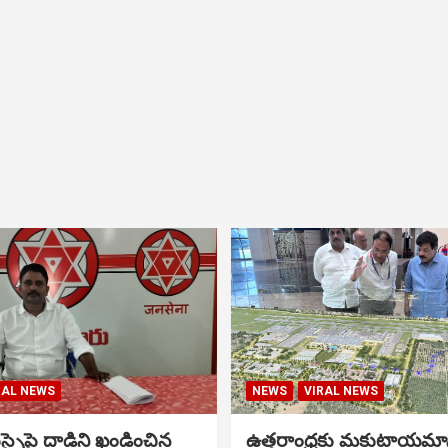
RAL NEWS
NEWS
VIRAL NEWS
సైపై దాడిని ఖండించిన
ఉత్తరాంధ్రకు మకుటాయమ