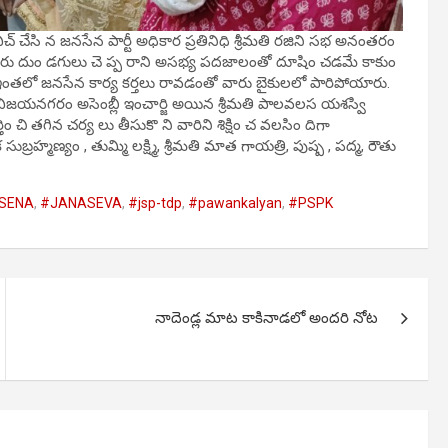
సి న జనసేన పార్టీ అధికార ప్రతినిధి శ్రీమతి రజిని సభ అనంతరం
ురు దుం డగులు చె ప్ప రాని అసభ్య పదజాలంతో దూషిం చడమే కాకుం
 ఇంతలో జనసేన కార్య కర్తలు రావడంతో వారు బైకులలో పారిపోయారు.
శి, విజయనగరం అసెంబ్లీ ఇంచార్జి అయిన శ్రీమతి పాలవలస యశస్వి
ం చి తగిన చర్య లు తీసుకొ ని వారిని శిక్షిం చ వలసిం దిగా
బ్రహ్మణ్యం , తుమ్మి లక్ష్మి, శ్రీమతి మాత గాయత్రి, పుష్ప , పద్మ, రౌతు
SENA
,
#JANASEVA
,
#jsp-tdp
,
#pawankalyan
,
#PSPK
నాదెండ్ల మాట కాకినాడలో అందరి నోట