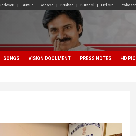
Godavari
Guntur
Kadapa
Krishna
Kurnool
Nellore
Prakasa
SONGS
VISION DOCUMENT
PRESS NOTES
HD PI