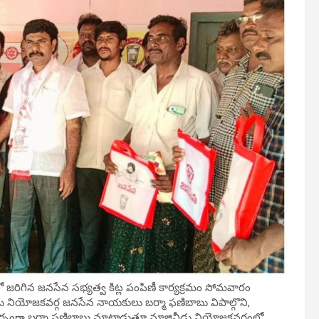
 జరిగిన జనసేన సభ్యత్వ కిట్ల పంపిణీ కార్యక్రమం సోమవారం
ీడు నియోజకవర్గ జనసేన నాయకులు బర్మా ఫణిబాబు విపాల్గొని,
ందర్బంగా బర్మా ఫణిబాబు మాట్లాడుతూ నూజివీడు నియోజకవర్గంలో