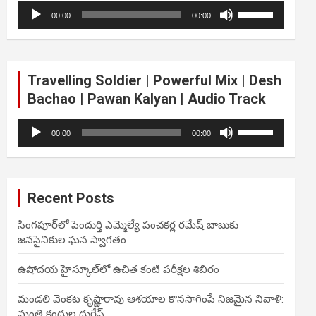
Audio
Use
volume.
00:00
00:00
Player
Up/Down
Arrow
keys
to
Travelling Soldier | Powerful Mix | Desh
increase
Bachao | Pawan Kalyan | Audio Track
or
decrease
Audio
Use
volume.
00:00
00:00
Player
Up/Down
Arrow
keys
to
Recent Posts
increase
or
సింగపూర్‌లో పెందుర్తి ఎమ్మెల్యే పంచకర్ల రమేష్ బాబుకు
decrease
జనసైనికుల ఘన స్వాగతం
volume.
ఉషోదయ హైస్కూల్‌లో ఉచిత కంటి పరీక్షల శిబిరం
మండలి వెంకట కృష్ణారావు ఆశయాల కొనసాగింపే నిజమైన నివాళి:
మంత్రి కందుల దుర్గేష్