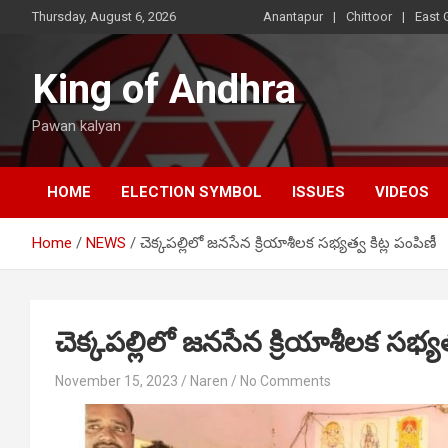
Skip
Thursday, August 6, 2026
Anantapur
Chittoor
East 
to
content
King of Andhra
Pawan kalyan
HOME
ELECTION SYMBOL
ISSUES
VIDEOS
Home
NEWS
చెక్కపల్లిలో జనసేన క్రియాశీలక సభ్యత్వ కిట్ల పంపిణీ
చెక్కపల్లిలో జనసేన క్రియాశీలక సభ్యత
November 15, 2023
Naren
No Comments