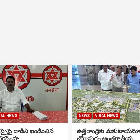
RAL NEWS
NEWS
VIRAL NEWS
సైపై దాడిని ఖండించిన
ఉత్తరాంధ్రకు మకుటాయమ
నరసింహ
భోగాపురం అంతర్జాతీయ