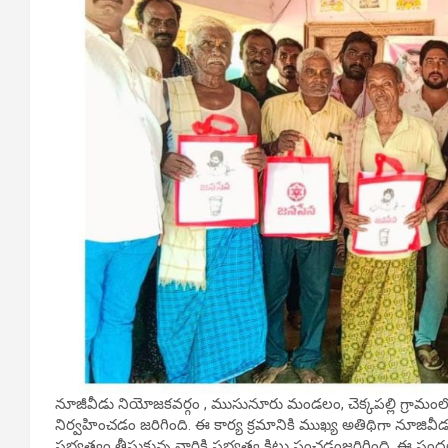
నూజీవీడు నియోజకవర్గం , ముసునూరు మండలం, చెక్కపల్లి గ్రామంలో
నిర్వహించడం జరిగింది. ఈ కార్య క్రమానికి ముఖ్య అతిథిగా నూజివ
సభ్యత్వం తీసుకున్న వారికి సభ్యత్వ కిట్లు పంచడంజరిగింది. ఈ స