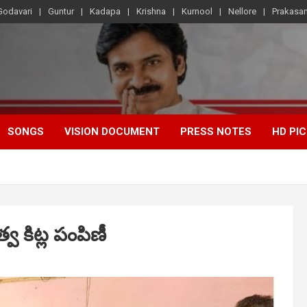
Godavari
Guntur
Kadapa
Krishna
Kurnool
Nellore
Prakasa
SONGS
VISION DOCUMENT
PRESS NOTES
HD PI
్వ కిట్ల పంపిణీ