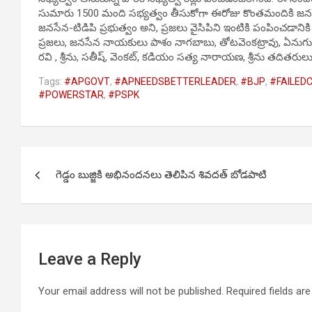
సుమారు 1500 మంది సభ్యత్వం తీసుకోగా ఈరోజు కొంతమందికి జనసేన పార
జనసేన-టిడిపి ప్రభుత్వం అని, ప్రజలు వైసిపిని ఇంటికి పంపించడానికి స
ప్రజలు, జనసేన నాయకులు పాశం నాగబాబు, తోటవెంకట్రావు, ఏనుగులచక్రీ, సూ
రవి , శ్రీను, సతీష్, వెంకట్, కడియం సత్య నారాయణ, శ్రీను తదితరులు ప
Tags:
#APGOVT
,
#APNEEDSBETTERLEADER
,
#BJP
,
#FAILED
#POWERSTAR
,
#PSPK
Post
గెడ్డం బుజ్జికి అభినందనలు తెలిపిన శివదత్ బోడపాటి
navigation
Leave a Reply
Your email address will not be published.
Required fields a