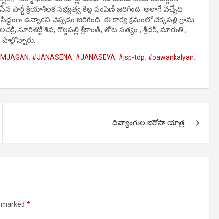
్టీ క్రియాశీలక సభ్యత్వ కిట్ల పంపిణీ జరిగింది. అలాగే వచ్చేది
ిద్ధంగా ఉన్నారని చెప్పడం జరిగింది. ఈ కార్య క్రమంలో చెక్కపల్లి గ్రామ
రిశెట్టి శివ, గొల్లపల్లి శ్రీకాంత్, తోట సత్యం , శ్రీధర్, మారుతి ,
ాల్గొన్నారు.
CMJAGAN
,
#JANASENA
,
#JANASEVA
,
#jsp-tdp
,
#pawankalyan
,
దివ్యాంగుల భరోసా యాత్ర
re marked
*