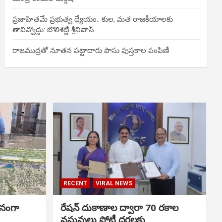
ప్రజాహితమే ప్రభుత్వ ధ్యేయం.. కుల, మత రాజకీయాలకు
తావివ్వొద్దు: బొలిశెట్టి శ్రీనివాస్
రాజముద్రతో నూతన పట్టాదారు పాసు పుస్తకాల పంపిణీ
RECENT
VIRAL NEWS
ానంగా
రేషన్ దుకాణాల ద్వారా 70 రకాల
వస్తువులు పోటీ ధరలకు