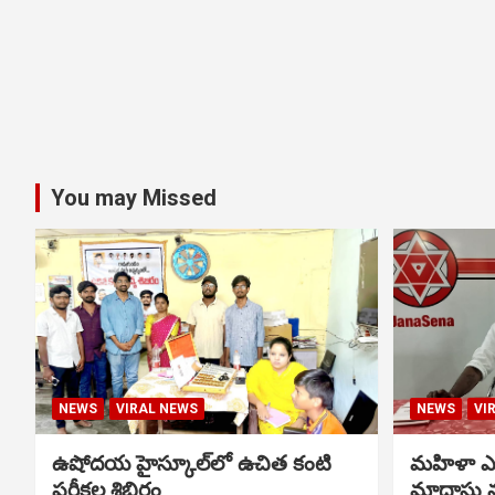
You may Missed
NEWS
VIRAL NEWS
NEWS
VI
ఉషోదయ హైస్కూల్‌లో ఉచిత కంటి
మహిళా ఎస్
పరీక్షల శిబిరం
మాదాసు 