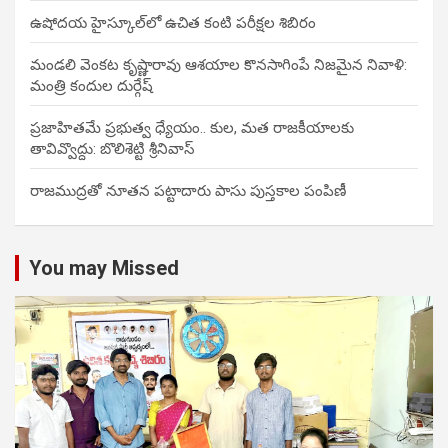
ఉషోదయ హైస్కూల్‌లో ఉచిత కంటి పరీక్షల శిబిరం
మండలి వెంకట కృష్ణారావు ఆశయాల కొనసాగింపే నిజమైన నివాళి:
మంత్రి కందుల దుర్గేష్
ప్రజాహితమే ప్రభుత్వ ధ్యేయం.. కుల, మత రాజకీయాలకు
తావివ్వొద్దు: బొలిశెట్టి శ్రీనివాస్
రాజముద్రతో నూతన పట్టాదారు పాసు పుస్తకాల పంపిణీ
You may Missed