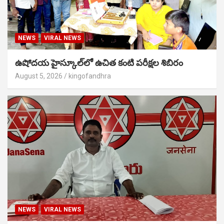
NEWS
VIRAL NEWS
ఉషోదయ హైస్కూల్‌లో ఉచిత కంటి పరీక్షల శిబిరం
August 5, 2026
kingofandhra
NEWS
VIRAL NEWS