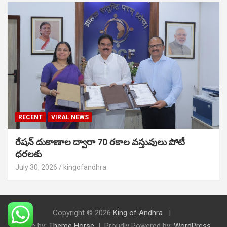
RECENT
VIRAL NEWS
రేషన్ దుకాణాల ద్వారా 70 రకాల వస్తువులు పోటీ
ధరలకు
July 30, 2026
kingofandhra
Copyright © 2026
King of Andhra
Theme by:
Theme Horse
Proudly Powered by:
WordPress