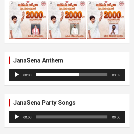
JanaSena Anthem
Audio
00:00
03:02
Player
JanaSena Party Songs
Audio
00:00
00:00
Player