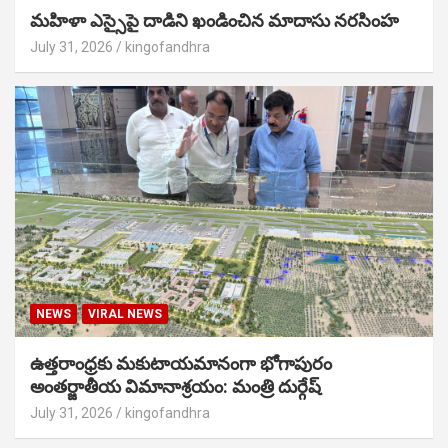
మహిళా ఎస్సైపై దాడిని ఖండించిన మాదాసు నరసింహ
July 31, 2026
kingofandhra
NEWS
VIRAL NEWS
ఉత్తరాంధ్రకు మకుటాయమానంగా భోగాపురం
అంతర్జాతీయ విమానాశ్రయం: మంత్రి దుర్గేష్
July 31, 2026
kingofandhra