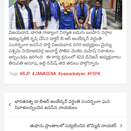
విజయవాడ, భారత రాజ్యాంగ నిర్మాత బడుగు బలహీన వర్గాల
అభ్యున్నతికి కృషి చేసిన డాక్టర్ బి.ఆర్ అంబేద్కర్ వర్ధంతి
సందర్భంగా జనసేన పార్టీ విజయవాడ నగర అధ్యక్షులు మైర్యు
పశ్చిమ నియోజకవర్గ ఇంచార్జ్ పోతిన వెంకట మహేష్ నివాళులు
అర్పించడం జరిగింది . ఈ కార్య క్రమంలో 42వ డివిజన్ అధ్యక్షురాలు
తిరుపతి అనూష, జల్లి రమేష్ తది తరులు పాల్గొన్నారు.
Tags:
#BJP
,
#JANASENA
,
#pawankalyan
,
#PSPK
Post
భారతరత్న డా.బిఆర్ అంబేద్కర్ వర్ధంతి సందర్భంగా ఘన
navigation
నివాళులర్పించిన జనసేన నాయకులు
తుఫాను ప్రాంతాలలో పర్యటించిన బొమ్మిడి నాయకర్