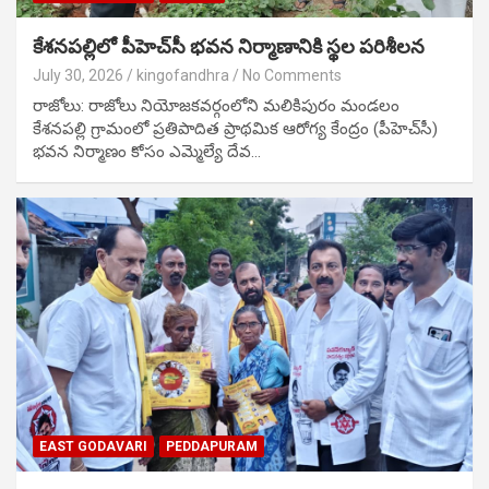
కేశనపల్లిలో పీహెచ్‌సీ భవన నిర్మాణానికి స్థల పరిశీలన
July 30, 2026
kingofandhra
No Comments
రాజోలు: రాజోలు నియోజకవర్గంలోని మలికిపురం మండలం
కేశనపల్లి గ్రామంలో ప్రతిపాదిత ప్రాథమిక ఆరోగ్య కేంద్రం (పీహెచ్‌సీ)
భవన నిర్మాణం కోసం ఎమ్మెల్యే దేవ…
EAST GODAVARI
PEDDAPURAM