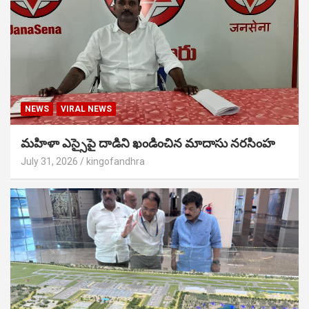
NEWS
VIRAL NEWS
మహిళా ఎస్సైపై దాడిని ఖండించిన మాదాసు నరసింహ
July 31, 2026
kingofandhra