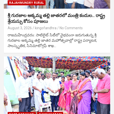
RAJAHMUNDRY RURAL
శ్రీ గురజాల అక్కమ్మ తల్లి జాతరలో మంత్రి కందుల.. రాష్ట్ర
శ్రేయస్సు కోసం పూజలు
August 3, 2026
kingofandhra
No Comments
రాజమహేంద్రవరం: సాటిలైట్ సిటీలో వైభవంగా జరుగుతున్న శ్రీ
గురజాల అక్కమ్మ తల్లి జాతర మహోత్సవాల్లో రాష్ట్ర పర్యాటక,
సాంస్కృతిక, సినిమాటోగ్రఫీ శాఖ…