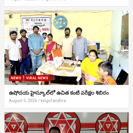
NEWS
VIRAL NEWS
ఉషోదయ హైస్కూల్‌లో ఉచిత కంటి పరీక్షల శిబిరం
August 5, 2026
kingofandhra