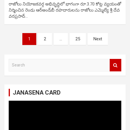
రాజోలు నియోజకవర్గ అభివృద్ధిలో భాగంగా రూ.3.70 కోట్ల వ్యయంతో
నిర్మించిన రెండు ఆర్‌అండ్‌బీ రహదారులను రాజోలు ఎమ్మెల్యే శ్రీ దేవ
వరప్రసాద్…
Posts
1
2
…
25
Next
navigation
S
e
a
r
c
JANASENA CARD
h
Video
Player