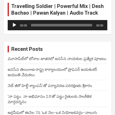
Travelling Soldier | Powerful Mix | Desh
Bachao | Pawan Kalyan | Audio Track
Audio
00:00
00:00
Player
Recent Posts
మూసాపేట్‌లో బోనాల జాతరలో జనసేన నాయకుల ప్రత్యేక పూజలు
జనసేన తెలంగాణ రాష్ట్ర కార్యాలయంలో ప్రొఫెసర్ జయశంకర్
జయంతి వేడుకలు
నెట్ జీరో హెల్దీ క్యాంపస్’తో పర్యావరణ పరిరక్షణకు శ్రీకారం
‘నా పట్టు.. నా అభిమానం 2.0’తో పట్టు రైతులకు సాంకేతిక
మార్గదర్శనం
అర్ధవీడులో ఈనెల 7న ‘ఒక నెల–ఒక నియోజకవర్గం–నాలుగు