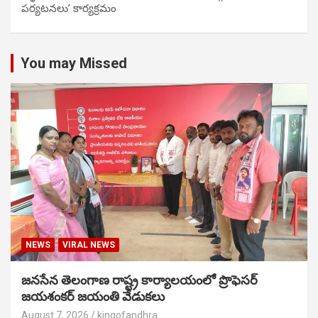
పర్యటనలు’ కార్యక్రమం
You may Missed
NEWS
VIRAL NEWS
జనసేన తెలంగాణ రాష్ట్ర కార్యాలయంలో ప్రొఫెసర్
జయశంకర్ జయంతి వేడుకలు
August 7, 2026
kingofandhra