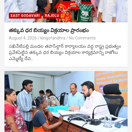
EAST GODAVARI
RAJOLU
తక్కువ ధర బియ్యం విక్రయాల ప్రారంభం
August 4, 2026
kingofandhra
No Comments
సఖినేటిపల్లి మండల తహసీల్దార్ కార్యాలయం వద్ద రాష్ట్ర ప్రభుత్వం
ప్రవేశపెట్టిన తక్కువ ధర బియ్యం విక్రయాల కార్యక్రమాన్ని రాజోలు
ఎమ్మెల్యే దేవ…