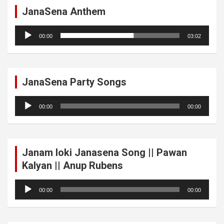
JanaSena Anthem
Audio
00:00
03:02
Player
JanaSena Party Songs
Audio
00:00
00:00
Player
Janam loki Janasena Song || Pawan
Kalyan || Anup Rubens
Audio
00:00
00:00
Player