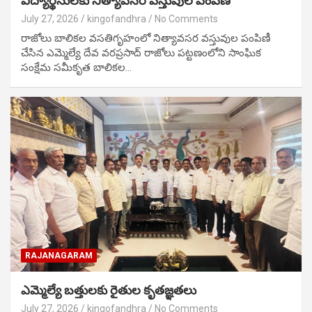
విద్యార్థినులకు నిత్యావసర వస్తువుల పంపిణీ
July 27, 2026
kingofandhra
No Comments
రాజోలు బాలికల వసతిగృహంలో నిత్యావసర వస్తువుల పంపిణీ
చేసిన ఎమ్మెల్యే దేవ వరప్రసాద్ రాజోలు పట్టణంలోని సాంఘిక
సంక్షేమ సమీకృత బాలికల…
RAJANAGARAM
ఎమ్మెల్యే బత్తులకు రైతుల కృతజ్ఞతలు
July 27, 2026
kingofandhra
No Comments