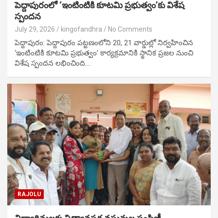
పెద్దాపురంలో ‘ఇంటింటికి కూటమి ప్రభుత్వం’కు విశేష
స్పందన
July 29, 2026
kingofandhra
No Comments
పెద్దాపురం: పెద్దాపురం పట్టణంలోని 20, 21 వార్డుల్లో నిర్వహించిన
‘ఇంటింటికి కూటమి ప్రభుత్వం’ కార్యక్రమానికి స్థానిక ప్రజల నుంచి
విశేష స్పందన లభించింది.…
RAJOLU