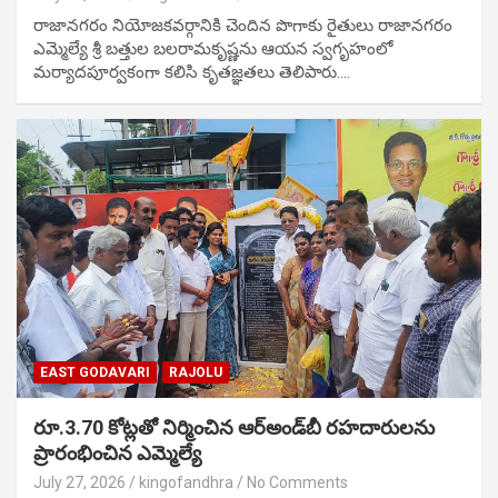
రాజానగరం నియోజకవర్గానికి చెందిన పొగాకు రైతులు రాజానగరం
ఎమ్మెల్యే శ్రీ బత్తుల బలరామకృష్ణను ఆయన స్వగృహంలో
మర్యాదపూర్వకంగా కలిసి కృతజ్ఞతలు తెలిపారు.…
EAST GODAVARI
RAJOLU
రూ.3.70 కోట్లతో నిర్మించిన ఆర్‌అండ్‌బీ రహదారులను
ప్రారంభించిన ఎమ్మెల్యే
July 27, 2026
kingofandhra
No Comments