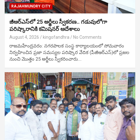
RAJAHMUNDRY CITY
జీఆర్ఎస్‌లో 25 అర్జీలు స్వీకరణ.. గడువులోగా
పరిష్కారానికి కమిషనర్ ఆదేశాలు
August 4, 2026
kingofandhra
No Comments
రాజమహేంద్రవరం: నగరపాలక సంస్థ కార్యాలయంలో సోమవారం
నిర్వహించిన ప్రజా సమస్యల పరిష్కార వేదిక (పీజీఆర్ఎస్)లో ప్రజల
నుంచి మొత్తం 25 అర్జీలు స్వీకరించారు.…