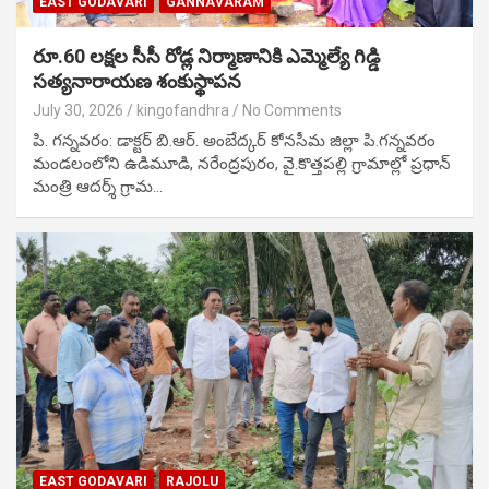
EAST GODAVARI
GANNAVARAM
రూ.60 లక్షల సీసీ రోడ్ల నిర్మాణానికి ఎమ్మెల్యే గిడ్డి
సత్యనారాయణ శంకుస్థాపన
July 30, 2026
kingofandhra
No Comments
పి. గన్నవరం: డాక్టర్ బి.ఆర్. అంబేద్కర్ కోనసీమ జిల్లా పి.గన్నవరం
మండలంలోని ఉడిమూడి, నరేంద్రపురం, వై.కొత్తపల్లి గ్రామాల్లో ప్రధాన్
మంత్రి ఆదర్శ్ గ్రామ…
EAST GODAVARI
RAJOLU