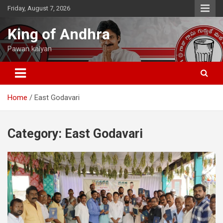
Skip
Friday, August 7, 2026
to
content
King of Andhra
Pawan kalyan
Home
East Godavari
Category:
East Godavari