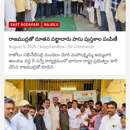
EAST GODAVARI
RAJOLU
రాజముద్రతో నూతన పట్టాదారు పాసు పుస్తకాల పంపిణీ
August 5, 2026
kingofandhra
No Comments
రాజోలు: సఖినేటిపల్లి మండలం మోరి మహాలక్ష్మమ్మ అమ్మవారి
ఆలయం వద్ద రీ-సర్వే కార్యక్రమంలో భాగంగా రాష్ట్ర ప్రభుత్వం జారీ
చేసిన రాజముద్రతో కూడిన…