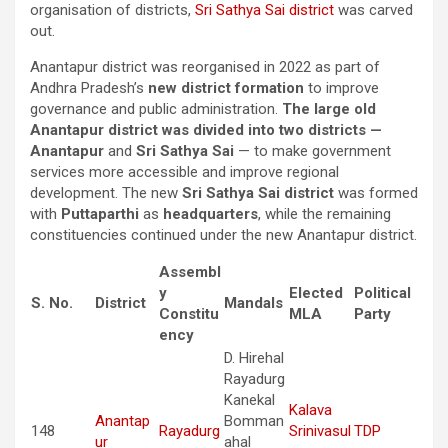
organisation of districts,
Sri Sathya Sai district
was carved
out.
Anantapur district was reorganised in 2022 as part of
Andhra Pradesh’s
new district formation
to improve
governance and public administration.
The large old
Anantapur district was divided into two districts —
Anantapur
and
Sri Sathya Sai
— to make government
services more accessible and improve regional
development. The new
Sri Sathya Sai district
was formed
with
Puttaparthi
as
headquarters
, while the remaining
constituencies continued under the new Anantapur district.
Assembl
y
Elected
Political
S. No.
District
Mandals
Constitu
MLA
Party
ency
D. Hirehal
Rayadurg
Kanekal
Kalava
Anantap
Bomman
148
Rayadurg
Srinivasul
TDP
ur
ahal