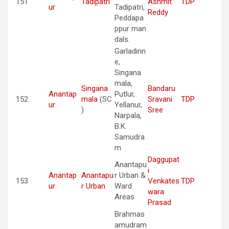
151
Tadipatri
Ashmit
TDP
ur
Tadipatri,
Reddy
Peddapa
ppur man
dals.
Garladinn
e,
Singana
mala,
Singana
Bandaru
Anantap
Putlur,
152
mala
(SC
Sravani
TDP
ur
Yellanur,
)
Sree
Narpala,
B.K.
Samudra
m
Daggupat
Anantapu
i
Anantap
Anantapu
r Urban &
153
Venkates
TDP
ur
r Urban
Ward
wara
Areas
Prasad
Brahmas
amudram