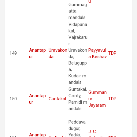
u
Gummag
atta
mandals
Vidapana
kal,
Vajrakaru
r,
Anantap
Uravakon
Uravakon
Payyavul
149
TDP
ur
da
da,
a Keshav
Belugupp
a,
Kudair m
andals
Guntakal,
Gumman
Anantap
Gooty,
150
Guntakal
ur
TDP
ur
Pamidi m
Jayaram
andals.
Peddava
dugur,
J. C.
Anantap
Yadiki,