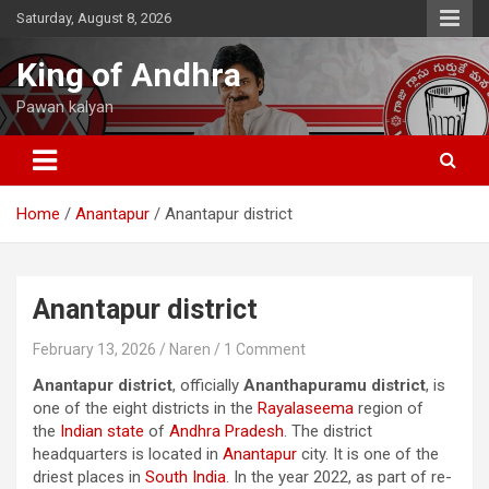
Skip
Saturday, August 8, 2026
to
content
King of Andhra
Pawan kalyan
Home
Anantapur
Anantapur district
Anantapur district
February 13, 2026
Naren
1 Comment
Anantapur district
, officially
Ananthapuramu district
, is
one of the eight districts in the
Rayalaseema
region of
the
Indian state
of
Andhra Pradesh
. The district
headquarters is located in
Anantapur
city. It is one of the
driest places in
South India
. In the year 2022, as part of re-