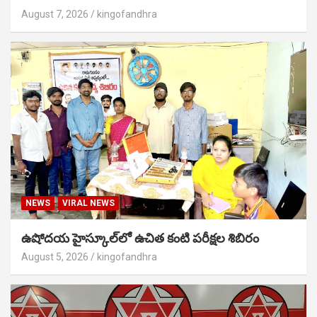
August 7, 2026
kingofandhra
NEWS
VIRAL NEWS
ఉషోదయ హైస్కూల్‌లో ఉచిత కంటి పరీక్షల శిబిరం
August 5, 2026
kingofandhra