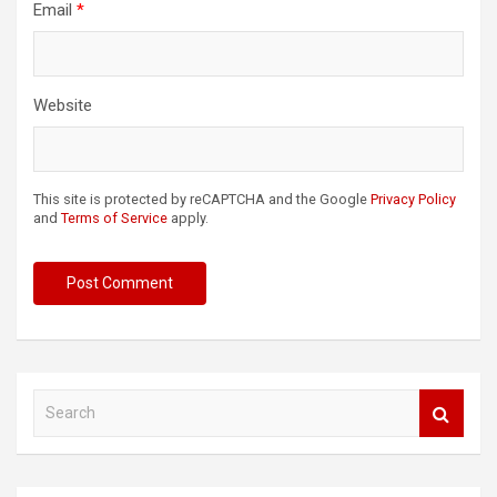
Email
*
Website
This site is protected by reCAPTCHA and the Google
Privacy Policy
and
Terms of Service
apply.
S
e
a
r
c