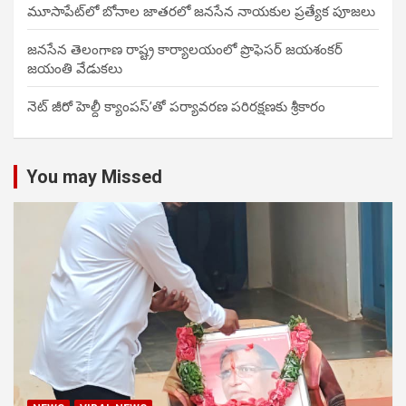
మూసాపేట్‌లో బోనాల జాతరలో జనసేన నాయకుల ప్రత్యేక పూజలు
జనసేన తెలంగాణ రాష్ట్ర కార్యాలయంలో ప్రొఫెసర్ జయశంకర్
జయంతి వేడుకలు
నెట్ జీరో హెల్దీ క్యాంపస్’తో పర్యావరణ పరిరక్షణకు శ్రీకారం
You may Missed