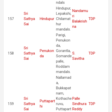
ndals
Hindupur,
Nandamu
Sri
Lepakshi,
ri
157
Sathya
Hindupur
Chilamat
TDP
Balakrish
Sai
hur
na
mandals.
Parigi,
Penukon
da,
Sri
Penukon
Gorantla,
158
Sathya
S.
TDP
da
Somande
Sai
Savitha
palle,
Roddam
mandals.
Nallamad
a,
Bukkapat
nam,
Sri
Kothache
Palle
Puttapart
159
Sathya
ruvu,
Sindhura
TDP
hi
Sai
Puttapart
Reddy