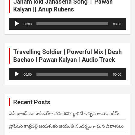
Janam loki Janasena Song || Pawan
Kalyan || Anup Rubens
Audio
00:00
00:00
Player
Travelling Soldier | Powerful Mix | Desh
Bachao | Pawan Kalyan | Audio Track
Audio
00:00
00:00
Player
Recent Posts
ఏపీ బ్రాండ్ అంబాసిడర్‌గా చిరంజీవి? క్లారిటీ ఇచ్చిన ఆయన టీమ్
ప్రొఫెసర్ కొత్తపల్లి జయశంకర్ జయంతి సందర్భంగా ఘన నివాళులు