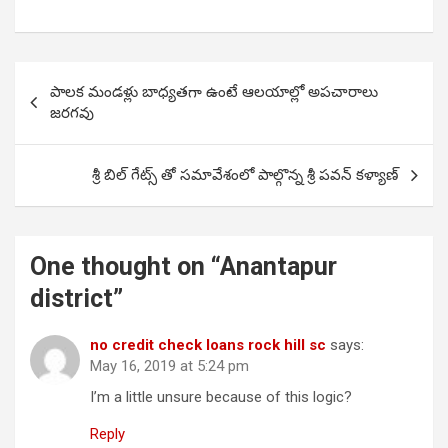
Post
పాలక మండళ్లు బాధ్యతగా ఉంటే ఆలయాల్లో అపచారాలు
navigation
జరగవు
శ్రీ బిల్ గేట్స్ తో సమావేశంలో పాల్గొన్న శ్రీ పవన్ కళ్యాణ్
One thought on “
Anantapur
district
”
no credit check loans rock hill sc
says:
May 16, 2019 at 5:24 pm
I’m a little unsure because of this logic?
Reply