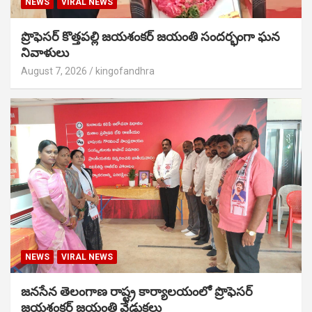
NEWS
VIRAL NEWS
ప్రొఫెసర్ కొత్తపల్లి జయశంకర్ జయంతి సందర్భంగా ఘన
నివాళులు
August 7, 2026
kingofandhra
NEWS
VIRAL NEWS
జనసేన తెలంగాణ రాష్ట్ర కార్యాలయంలో ప్రొఫెసర్
జయశంకర్ జయంతి వేడుకలు