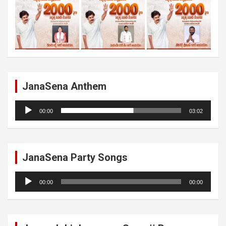
JanaSena Anthem
Audio
00:00
03:02
Player
JanaSena Party Songs
Audio
00:00
00:00
Player