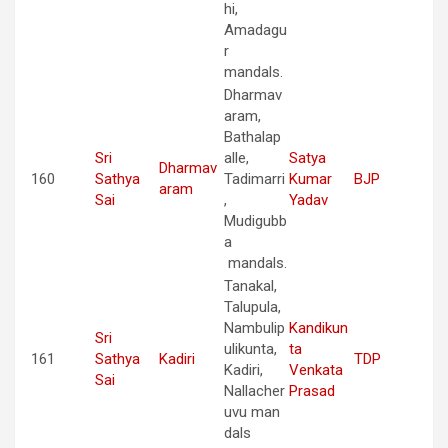
hi,
Amadagu
r
mandals.
Dharmav
aram,
Bathalap
Sri
alle,
Satya
Dharmav
160
Sathya
Tadimarri
Kumar
BJP
aram
Sai
,
Yadav
Mudigubb
a
mandals.
Tanakal,
Talupula,
Nambulip
Kandikun
Sri
ulikunta,
ta
161
Sathya
Kadiri
TDP
Kadiri,
Venkata
Sai
Nallacher
Prasad
uvu man
dals