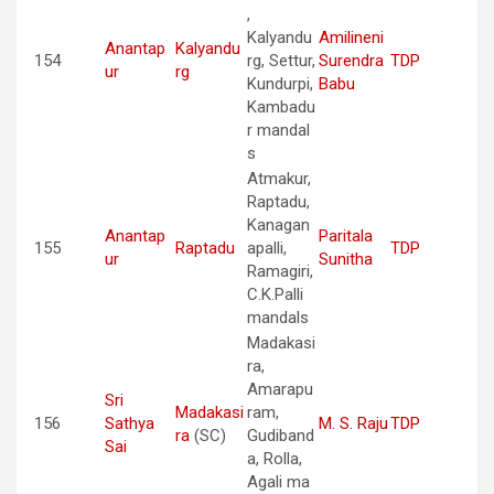
,
Kalyandu
Amilineni
Anantap
Kalyandu
154
rg, Settur,
Surendra
TDP
ur
rg
Kundurpi,
Babu
Kambadu
r mandal
s
Atmakur,
Raptadu,
Kanagan
Anantap
Paritala
155
Raptadu
apalli,
TDP
ur
Sunitha
Ramagiri,
C.K.Palli
mandals
Madakasi
ra,
Amarapu
Sri
Madakasi
ram,
156
Sathya
M. S. Raju
TDP
ra
(SC)
Gudiband
Sai
a, Rolla,
Agali ma