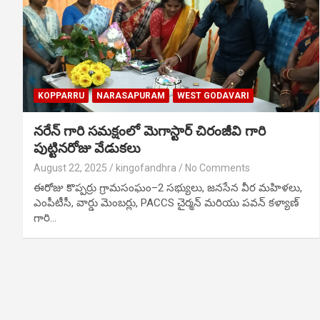
KOPPARRU
NARASAPURAM
WEST GODAVARI
నరేన్ గారి సమక్షంలో మెగాస్టార్ చిరంజీవి గారి
పుట్టినరోజు వేడుకలు
August 22, 2025
kingofandhra
No Comments
ఈరోజు కొప్పర్రు గ్రామసంఘం–2 సభ్యులు, జనసేన వీర మహిళలు,
ఎంపీటీసీ, వార్డు మెంబర్లు, PACCS చైర్మన్ మరియు పవన్ కళ్యాణ్
గారి…