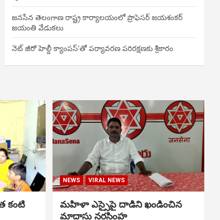
జనసేన తెలంగాణ రాష్ట్ర కార్యాలయంలో ప్రొఫెసర్ జయశంకర్
జయంతి వేడుకలు
నెట్ జీరో హెల్దీ క్యాంపస్’తో పర్యావరణ పరిరక్షణకు శ్రీకారం
NEWS
VIRAL NEWS
త కంటి
మహిళా ఎస్సైపై దాడిని ఖండించిన
మాదాసు నరసింహ