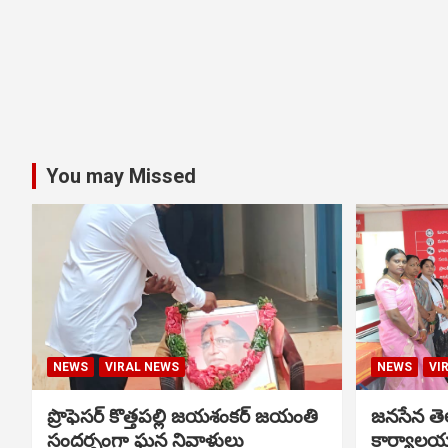
You may Missed
NEWS
VIRAL NEWS
NEWS
VI
ప్రొఫెసర్ కొత్తపల్లి జయశంకర్ జయంతి
జనసేన తెల
సందర్భంగా ఘన నివాళులు
కార్యాలయ