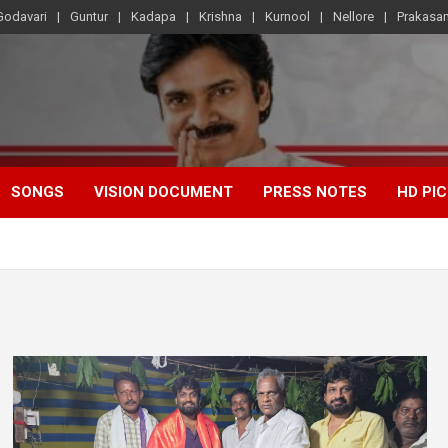
Godavari
Guntur
Kadapa
Krishna
Kurnool
Nellore
Prakasa
SONGS
VISION DOCUMENT
PRESS NOTES
HD PI