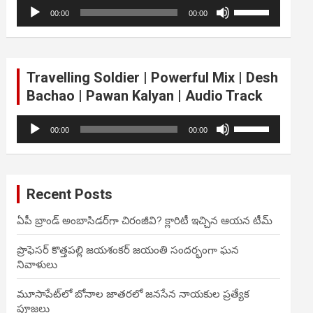
Audio
Use
volume.
00:00
00:00
Player
Up/Down
Arrow
keys
to
Travelling Soldier | Powerful Mix | Desh
increase
Bachao | Pawan Kalyan | Audio Track
or
decrease
Audio
Use
volume.
00:00
00:00
Player
Up/Down
Arrow
keys
to
Recent Posts
increase
or
ఏపీ బ్రాండ్ అంబాసిడర్‌గా చిరంజీవి? క్లారిటీ ఇచ్చిన ఆయన టీమ్
decrease
volume.
ప్రొఫెసర్ కొత్తపల్లి జయశంకర్ జయంతి సందర్భంగా ఘన
నివాళులు
మూసాపేట్‌లో బోనాల జాతరలో జనసేన నాయకుల ప్రత్యేక
పూజలు