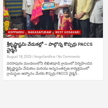
KOPPARRU
NARASAPURAM
WEST GODAVARI
శ్రీకృష్ణాష్టమి వేడుకల్లో – పాల్గొన్న కొప్పర్రు PACCS
చైర్మన్
August 18, 2025
kingofandhra
No Comments
నరసాపురం మండలంలోని లిఖితపూడి గ్రామంలో నిర్వహించిన
శ్రీకృష్ణాష్టమి వేడుకలు మరియు అన్నసంతర్పణ కార్యక్రమంలో
గ్రామస్థుల ఆహ్వానం మేరకు కొప్పర్రు PACCS చైర్మన్…