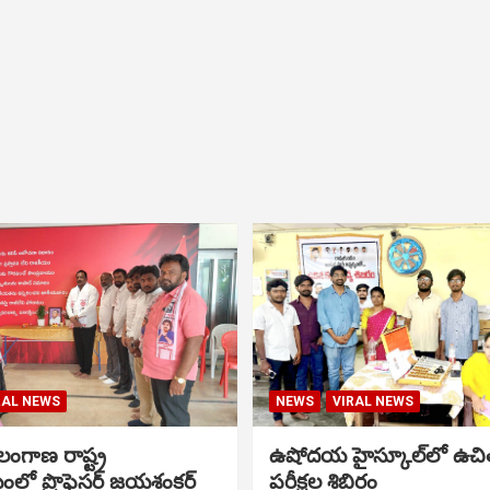
RAL NEWS
NEWS
VIRAL NEWS
ంగాణ రాష్ట్ర
ఉషోదయ హైస్కూల్‌లో ఉచి
ంలో ప్రొఫెసర్ జయశంకర్
పరీక్షల శిబిరం