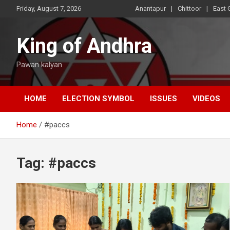
Skip
Friday, August 7, 2026
Anantapur
Chittoor
East 
to
content
King of Andhra
Pawan kalyan
HOME
ELECTION SYMBOL
ISSUES
VIDEOS
Home
#paccs
Tag:
#paccs