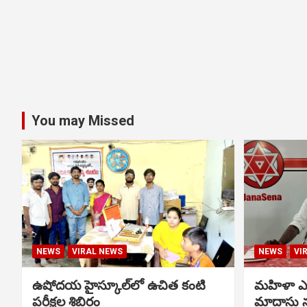
You may Missed
NEWS
VIRAL NEWS
NEWS
VI
ఉషోదయ హైస్కూల్‌లో ఉచిత కంటి
మహిళా ఎస్
పరీక్షల శిబిరం
మాదాసు 