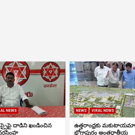
RAL NEWS
NEWS
VIRAL NEWS
సైపై దాడిని ఖండించిన
ఉత్తరాంధ్రకు మకుటాయమ
నరసింహ
భోగాపురం అంతర్జాతీయ