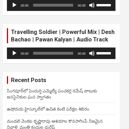
Audio
Use
volume.
00:00
00:00
Player
Up/Down
Arrow
keys
to
Travelling Soldier | Powerful Mix | Desh
increase
Bachao | Pawan Kalyan | Audio Track
or
decrease
Audio
Use
volume.
00:00
00:00
Player
Up/Down
Arrow
keys
to
Recent Posts
increase
or
సింగపూర్‌లో పెందుర్తి ఎమ్మెల్యే పంచకర్ల రమేష్ బాబుకు
decrease
జనసైనికుల ఘన స్వాగతం
volume.
ఉషోదయ హైస్కూల్‌లో ఉచిత కంటి పరీక్షల శిబిరం
మండలి వెంకట కృష్ణారావు ఆశయాల కొనసాగింపే నిజమైన
నివాళి: మంత్రి కందుల దుర్గేష్