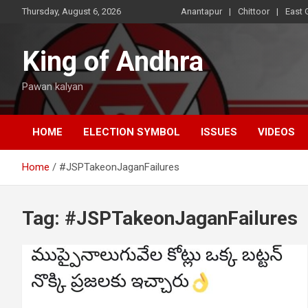
Skip
Thursday, August 6, 2026
Anantapur
Chittoor
East 
to
content
King of Andhra
Pawan kalyan
HOME
ELECTION SYMBOL
ISSUES
VIDEOS
Home
#JSPTakeonJaganFailures
Tag:
#JSPTakeonJaganFailures