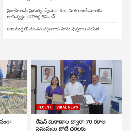
ప్రజాహితమే ప్రభుత్వ ధ్యేయం.. కుల, మత రాజకీయాలకు
తావివ్వొద్దు: బొలిశెట్టి శ్రీనివాస్
రాజముద్రతో నూతన పట్టాదారు పాసు పుస్తకాల పంపిణీ
RECENT
VIRAL NEWS
ానంగా
రేషన్ దుకాణాల ద్వారా 70 రకాల
వస్తువులు పోటీ ధరలకు