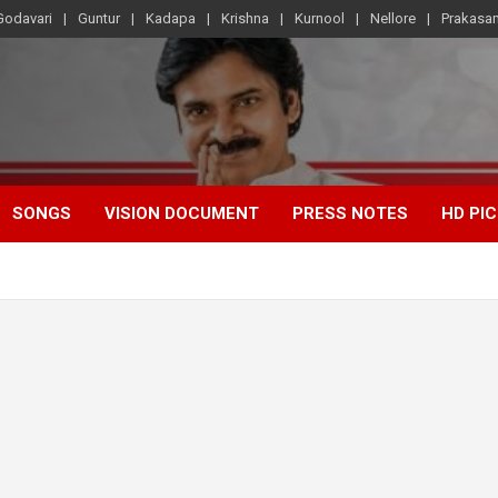
Godavari
Guntur
Kadapa
Krishna
Kurnool
Nellore
Prakasa
SONGS
VISION DOCUMENT
PRESS NOTES
HD PI