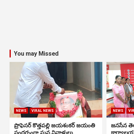
You may Missed
NEWS
VIRAL NEWS
NEWS
VI
ప్రొఫెసర్ కొత్తపల్లి జయశంకర్ జయంతి
జనసేన తెల
సందర్భంగా ఘన నివాళులు
కార్యాలయ