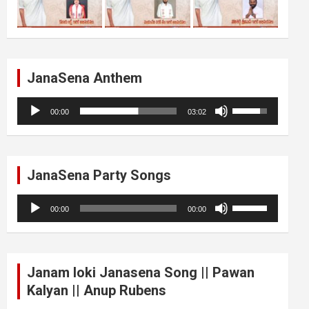
JanaSena Anthem
Audio
Use
00:00
03:02
Player
Up/Down
Arrow
keys
to
JanaSena Party Songs
increase
or
Audio
Use
decrease
00:00
00:00
Player
Up/Down
volume.
Arrow
keys
to
Janam loki Janasena Song || Pawan
increase
Kalyan || Anup Rubens
or
decrease