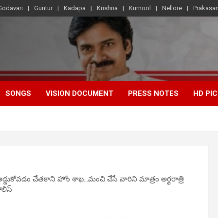
Godavari
Guntur
Kadapa
Krishna
Kurnool
Nellore
Prakasa
SONGS
VISION DOCUMENT
PRESS NOTES
HD PI
్డుకోవడం చేతకాని హోం శాఖ…మంచి చేసే వారిని మాత్రం అర్థరాత్రి
ోలిస్