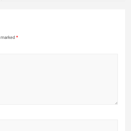
re marked
*