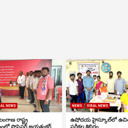
RAL NEWS
NEWS
VIRAL NEWS
ంగాణ రాష్ట్ర
ఉషోదయ హైస్కూల్‌లో ఉచి
ంలో ప్రొఫెసర్ జయశంకర్
పరీక్షల శిబిరం