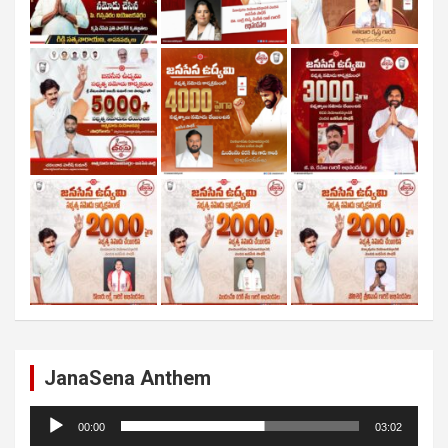
JanaSena Anthem
Audio
00:00
03:02
Player