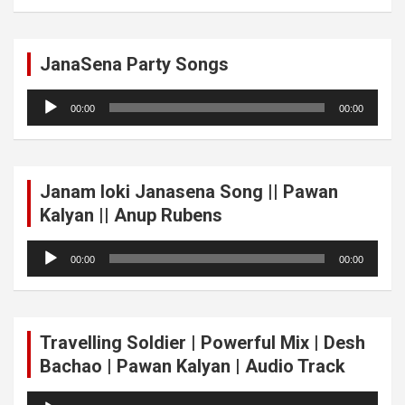
JanaSena Party Songs
Audio
00:00
00:00
Player
Janam loki Janasena Song || Pawan
Kalyan || Anup Rubens
Audio
00:00
00:00
Player
Travelling Soldier | Powerful Mix | Desh
Bachao | Pawan Kalyan | Audio Track
Audio