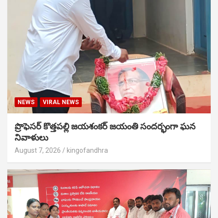
NEWS
VIRAL NEWS
ప్రొఫెసర్ కొత్తపల్లి జయశంకర్ జయంతి సందర్భంగా ఘన
నివాళులు
August 7, 2026
kingofandhra