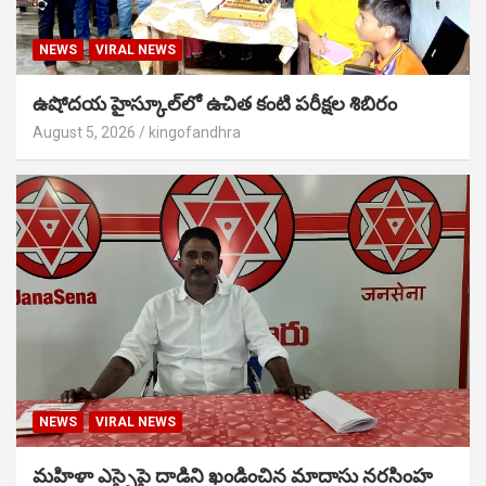
NEWS
VIRAL NEWS
ఉషోదయ హైస్కూల్‌లో ఉచిత కంటి పరీక్షల శిబిరం
August 5, 2026
kingofandhra
NEWS
VIRAL NEWS
మహిళా ఎస్సైపై దాడిని ఖండించిన మాదాసు నరసింహ