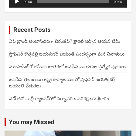
00:00
00:00
Player
Recent Posts
ఏపీ బ్రాండ్ అంబాసిడర్‌గా చిరంజీవి? క్లారిటీ ఇచ్చిన ఆయన టీమ్
ప్రొఫెసర్ కొత్తపల్లి జయశంకర్ జయంతి సందర్భంగా ఘన నివాళులు
మూసాపేట్‌లో బోనాల జాతరలో జనసేన నాయకుల ప్రత్యేక పూజలు
జనసేన తెలంగాణ రాష్ట్ర కార్యాలయంలో ప్రొఫెసర్ జయశంకర్
జయంతి వేడుకలు
నెట్ జీరో హెల్దీ క్యాంపస్’తో పర్యావరణ పరిరక్షణకు శ్రీకారం
You may Missed