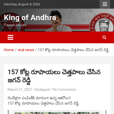
Skip
Saturday, August 8, 2026
to
content
King of Andhra
Pawan kalyan
Home
viral news
157 కోట్ల రూపాయలు చెత్తపాలు చేసిన జగన్ రెడ్డి
157 కోట్ల రూపాయలు చెత్తపాలు చేసిన
జగన్ రెడ్డి
March 21, 2021
Bodapati
No Comments
రెండేళ్లగా పంపిణీకి దూరంగా ఉన్న ఆటోలు!!
157 కోట్ల రూపాయలు చెత్తపాలు చేసిన జగన్ రెడ్డి.