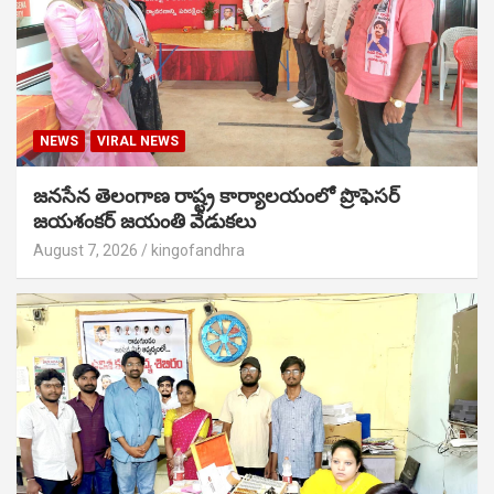
NEWS
VIRAL NEWS
జనసేన తెలంగాణ రాష్ట్ర కార్యాలయంలో ప్రొఫెసర్
జయశంకర్ జయంతి వేడుకలు
August 7, 2026
kingofandhra