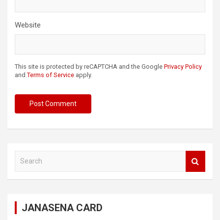
Website
This site is protected by reCAPTCHA and the Google
Privacy Policy
and
Terms of Service
apply.
S
e
a
r
c
JANASENA CARD
h