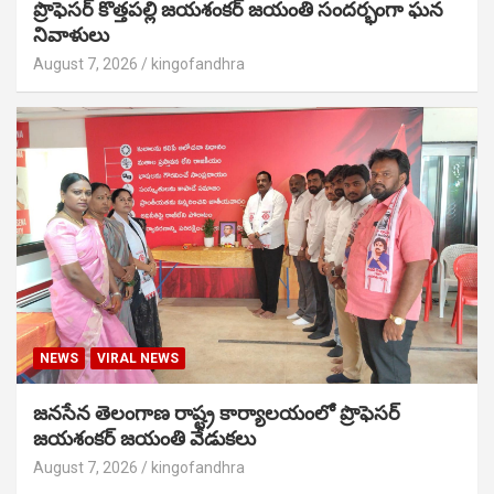
ప్రొఫెసర్ కొత్తపల్లి జయశంకర్ జయంతి సందర్భంగా ఘన
నివాళులు
August 7, 2026
kingofandhra
NEWS
VIRAL NEWS
జనసేన తెలంగాణ రాష్ట్ర కార్యాలయంలో ప్రొఫెసర్
జయశంకర్ జయంతి వేడుకలు
August 7, 2026
kingofandhra