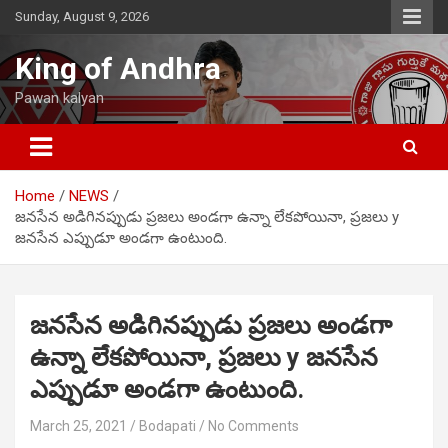
Skip
Sunday, August 9, 2026
to
content
King of Andhra
Pawan kalyan
Home
NEWS
జనసేన అడిగినప్పుడు ప్రజలు అండగా ఉన్నా లేకపోయినా, ప్రజలు y
జనసేన ఎప్పుడూ అండగా ఉంటుంది.
జనసేన అడిగినప్పుడు ప్రజలు అండగా
ఉన్నా లేకపోయినా, ప్రజలు y జనసేన
ఎప్పుడూ అండగా ఉంటుంది.
March 25, 2021
Bodapati
No Comments