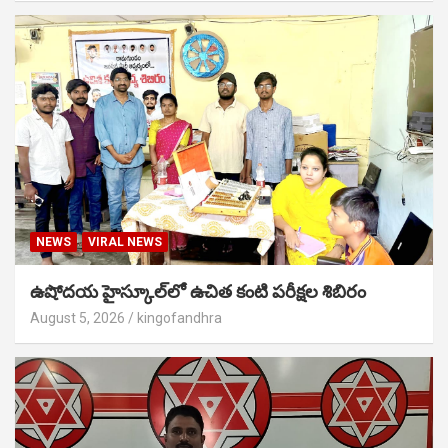
NEWS
VIRAL NEWS
ఉషోదయ హైస్కూల్‌లో ఉచిత కంటి పరీక్షల శిబిరం
August 5, 2026
kingofandhra