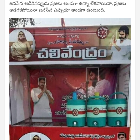
జనసేన అడిగినప్పుడు ప్రజలు అండగా ఉన్నా లేకపోయినా, ప్రజలు
అడగకపోయినా జనసేన ఎప్పుడూ అండగా ఉంటుంది.