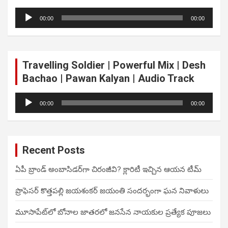
Audio
00:00
00:00
Player
Travelling Soldier | Powerful Mix | Desh
Bachao | Pawan Kalyan | Audio Track
Audio
00:00
00:00
Player
Recent Posts
ఏపీ బ్రాండ్ అంబాసిడర్‌గా చిరంజీవి? క్లారిటీ ఇచ్చిన ఆయన టీమ్
ప్రొఫెసర్ కొత్తపల్లి జయశంకర్ జయంతి సందర్భంగా ఘన నివాళులు
మూసాపేట్‌లో బోనాల జాతరలో జనసేన నాయకుల ప్రత్యేక పూజలు