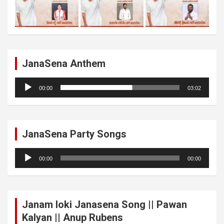
JanaSena Anthem
Audio
00:00
03:02
Player
JanaSena Party Songs
Audio
00:00
00:00
Player
Janam loki Janasena Song || Pawan
Kalyan || Anup Rubens