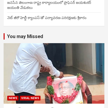
జనసేన తెలంగాణ రాష్ట్ర కార్యాలయంలో ప్రొఫెసర్ జయశంకర్
జయంతి వేడుకలు
నెట్ జీరో హెల్దీ క్యాంపస్’తో పర్యావరణ పరిరక్షణకు శ్రీకారం
You may Missed
NEWS
VIRAL NEWS