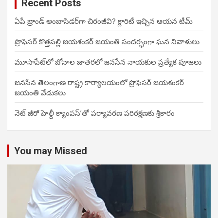
Recent Posts
ఏపీ బ్రాండ్ అంబాసిడర్‌గా చిరంజీవి? క్లారిటీ ఇచ్చిన ఆయన టీమ్
ప్రొఫెసర్ కొత్తపల్లి జయశంకర్ జయంతి సందర్భంగా ఘన నివాళులు
మూసాపేట్‌లో బోనాల జాతరలో జనసేన నాయకుల ప్రత్యేక పూజలు
జనసేన తెలంగాణ రాష్ట్ర కార్యాలయంలో ప్రొఫెసర్ జయశంకర్
జయంతి వేడుకలు
నెట్ జీరో హెల్దీ క్యాంపస్’తో పర్యావరణ పరిరక్షణకు శ్రీకారం
You may Missed