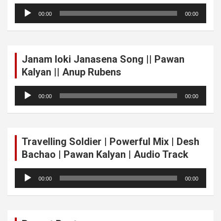
Audio
00:00
00:00
Player
Janam loki Janasena Song || Pawan
Kalyan || Anup Rubens
Audio
00:00
00:00
Player
Travelling Soldier | Powerful Mix | Desh
Bachao | Pawan Kalyan | Audio Track
Audio
00:00
00:00
Player