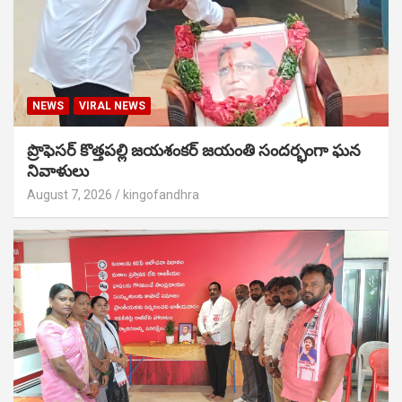
NEWS
VIRAL NEWS
ప్రొఫెసర్ కొత్తపల్లి జయశంకర్ జయంతి సందర్భంగా ఘన
నివాళులు
August 7, 2026
kingofandhra