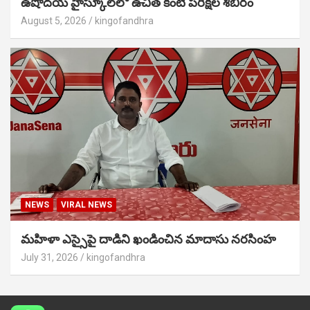
ఉషోదయ హైస్కూల్‌లో ఉచిత కంటి పరీక్షల శిబిరం
August 5, 2026
kingofandhra
NEWS
VIRAL NEWS
మహిళా ఎస్సైపై దాడిని ఖండించిన మాదాసు నరసింహ
July 31, 2026
kingofandhra