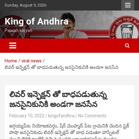
Skip
Sunday, August 9, 2026
to
content
King of Andhra
Pawan kalyan
Home
viral news
లివర్ ఇన్ఫెక్షన్ తో బాధపడుతున్న జనసైనికునికి అండగా జనసేన
లివర్ ఇన్ఫెక్షన్ తో బాధపడుతున్న
జనసైనికునికి అండగా జనసేన
February 10, 2022
kingofandhra
No Comments
జగ్గయ్యపేట నియోజకవర్గం, షేర్ మొహ్మద్ పేట గ్రామనికి చెందిన షైక్
పాషా జనసైనికుడు లివర్ ఇన్ఫెక్షన్ తో బాధ పడుతూ హాస్పిటల్