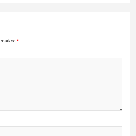
re marked
*