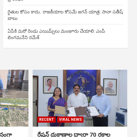
రైతుల కోసం కాదు.. రాజకీయాల కోసమే జగన్ యాత్ర: సానా సతీష్
బాబు
ఏపీకి మరో రెండు ఎయిమ్స్‌లు మంజూరు చేయాలి: ఎంపీ
లింగమనేని రమేశ్
RECENT
VIRAL NEWS
ానంగా
రేషన్ దుకాణాల ద్వారా 70 రకాల