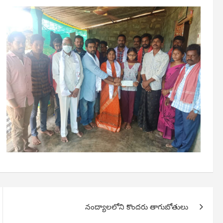
నంద్యాలలోని కొందరు తాగుబోతులు