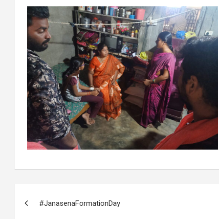
Post
#JanasenaFormationDay
navigation