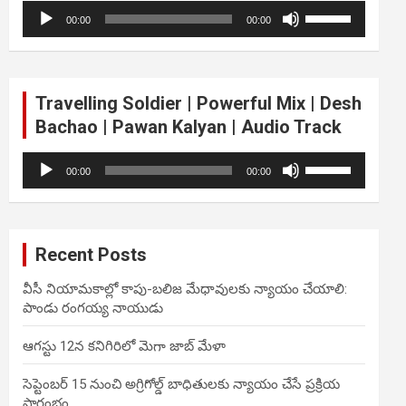
Audio
Use
volume.
00:00
00:00
Player
Up/Down
Arrow
keys
to
Travelling Soldier | Powerful Mix | Desh
increase
Bachao | Pawan Kalyan | Audio Track
or
decrease
Audio
Use
volume.
00:00
00:00
Player
Up/Down
Arrow
keys
to
Recent Posts
increase
or
వీసీ నియామకాల్లో కాపు-బలిజ మేధావులకు న్యాయం చేయాలి:
decrease
పాండు రంగయ్య నాయుడు
volume.
ఆగస్టు 12న కనిగిరిలో మెగా జాబ్ మేళా
సెప్టెంబర్ 15 నుంచి అగ్రిగోల్డ్ బాధితులకు న్యాయం చేసే ప్రక్రియ
ప్రారంభం