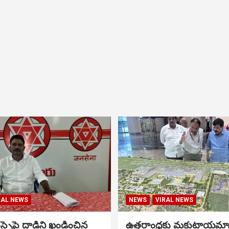
RAL NEWS
NEWS
VIRAL NEWS
సైపై దాడిని ఖండించిన
ఉత్తరాంధ్రకు మకుటాయమ