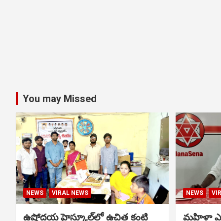
You may Missed
NEWS
VIRAL NEWS
NEWS
VI
ఉషోదయ హైస్కూల్‌లో ఉచిత కంటి
మహిళా ఎస్