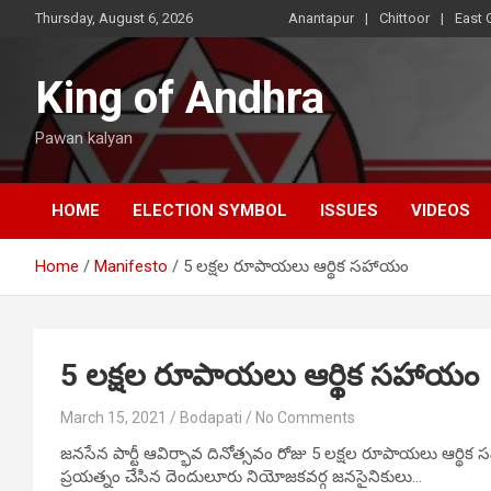
Skip
Thursday, August 6, 2026
Anantapur
Chittoor
East 
to
content
King of Andhra
Pawan kalyan
HOME
ELECTION SYMBOL
ISSUES
VIDEOS
Home
Manifesto
5 లక్షల రూపాయలు ఆర్థిక సహాయం
5 లక్షల రూపాయలు ఆర్థిక సహాయం
March 15, 2021
Bodapati
No Comments
జనసేన పార్టీ ఆవిర్భావ దినోత్సవం రోజు 5 లక్షల రూపాయలు ఆర్థిక స
ప్రయత్నం చేసిన దెందులూరు నియోజకవర్గ జనసైనికులు…