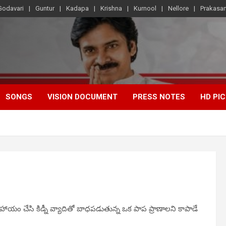
Godavari
Guntur
Kadapa
Krishna
Kurnool
Nellore
Prakasa
SONGS
VISION DOCUMENT
PRESS NOTES
HD PI
హాయం చేసి కిడ్నీ వ్యాదితో బాధపడుతున్న ఒక పాప ప్రాణాలని కాపాడే