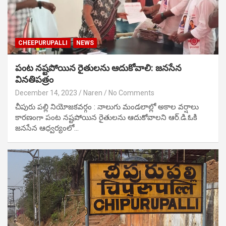
CHEEPURUPALLI
NEWS
పంట నష్టపోయిన రైతులను ఆదుకోవాలి: జనసేన
వినతిపత్రం
December 14, 2023
Naren
No Comments
చీపురు పల్లి నియోజకవర్గం : నాలుగు మండలాల్లో అకాల వర్షాలు
కారణంగా పంట నష్టపోయిన రైతులను ఆదుకోవాలని ఆర్.డి.ఓకి
జనసేన ఆధ్వర్యంలో…