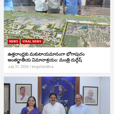
NEWS
VIRAL NEWS
ఉత్తరాంధ్రకు మకుటాయమానంగా భోగాపురం
అంతర్జాతీయ విమానాశ్రయం: మంత్రి దుర్గేష్
July 31, 2026
kingofandhra