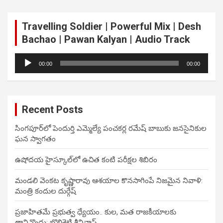
Travelling Soldier | Powerful Mix | Desh
Bachao | Pawan Kalyan | Audio Track
Audio
00:00
00:00
Player
Recent Posts
సింగపూర్‌లో పెందుర్తి ఎమ్మెల్యే పంచకర్ల రమేష్ బాబుకు జనసైనికుల
ఘన స్వాగతం
ఉషోదయ హైస్కూల్‌లో ఉచిత కంటి పరీక్షల శిబిరం
మండలి వెంకట కృష్ణారావు ఆశయాల కొనసాగింపే నిజమైన నివాళి:
మంత్రి కందుల దుర్గేష్
ప్రజాహితమే ప్రభుత్వ ధ్యేయం.. కుల, మత రాజకీయాలకు
తావివ్వొద్దు: బొలిశెట్టి శ్రీనివాస్