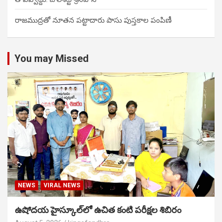
రాజముద్రతో నూతన పట్టాదారు పాసు పుస్తకాల పంపిణీ
You may Missed
NEWS
VIRAL NEWS
ఉషోదయ హైస్కూల్‌లో ఉచిత కంటి పరీక్షల శిబిరం