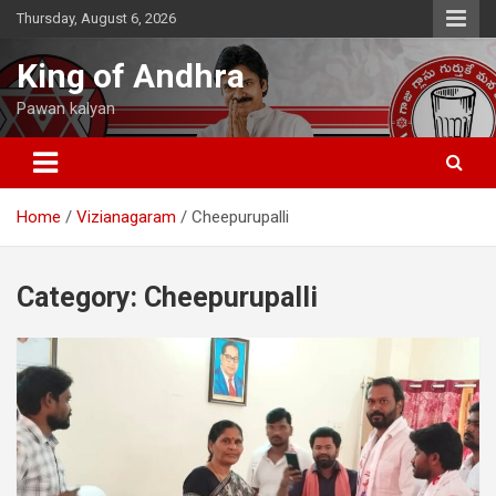
Skip
Thursday, August 6, 2026
to
content
King of Andhra
Pawan kalyan
Home
Vizianagaram
Cheepurupalli
Category:
Cheepurupalli