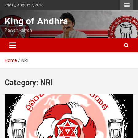
Skip
Friday, August 7, 2026
to
content
King of Andhra
Pawan kalyan
Home
NRI
Category:
NRI