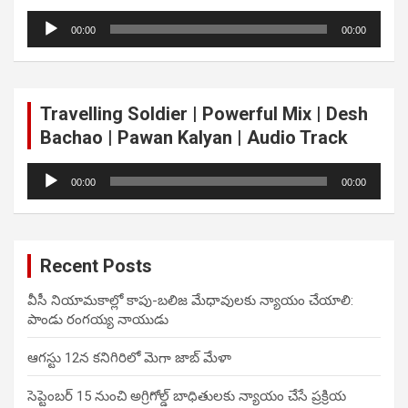
Audio
00:00
00:00
Player
Travelling Soldier | Powerful Mix | Desh
Bachao | Pawan Kalyan | Audio Track
Audio
00:00
00:00
Player
Recent Posts
వీసీ నియామకాల్లో కాపు-బలిజ మేధావులకు న్యాయం చేయాలి:
పాండు రంగయ్య నాయుడు
ఆగస్టు 12న కనిగిరిలో మెగా జాబ్ మేళా
సెప్టెంబర్ 15 నుంచి అగ్రిగోల్డ్ బాధితులకు న్యాయం చేసే ప్రక్రియ