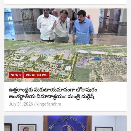
NEWS
VIRAL NEWS
ఉత్తరాంధ్రకు మకుటాయమానంగా భోగాపురం
అంతర్జాతీయ విమానాశ్రయం: మంత్రి దుర్గేష్
July 31, 2026
kingofandhra