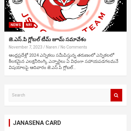
NEWS
NRI
జె.ఎస్.పి గ్లోబల్ టీమ్ జూమ్ సమావేశం
November 7, 2023
Naren
No Comments
ఆంధ్రప్రదేశ్లో 2024 ఎన్నికలు సమీపిస్తున్న తరుణంలో ఎన్నికలలో
కీలకమైన ఎలక్షనీరింగ్కి ఎన్నారైలు ఏ విధంగా సహాయపడగలమనే
విషయాలపై ఆదివారం జె.ఎస్.పి గ్లోబల్…
S
e
a
r
c
JANASENA CARD
h