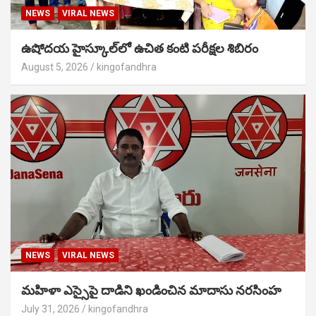
NEWS
VIRAL NEWS
ఉషోదయ హైస్కూల్‌లో ఉచిత కంటి పరీక్షల శిబిరం
August 5, 2026
kingofandhra
NEWS
VIRAL NEWS
మహిళా ఎస్సైపై దాడిని ఖండించిన మాదాసు నరసింహ
July 31, 2026
kingofandhra