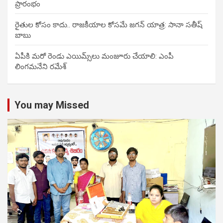
ప్రారంభం
రైతుల కోసం కాదు.. రాజకీయాల కోసమే జగన్ యాత్ర: సానా సతీష్
బాబు
ఏపీకి మరో రెండు ఎయిమ్స్‌లు మంజూరు చేయాలి: ఎంపీ
లింగమనేని రమేశ్
You may Missed