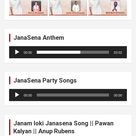
JanaSena Anthem
Audio
00:00
03:02
Player
JanaSena Party Songs
Audio
00:00
00:00
Player
Janam loki Janasena Song || Pawan
Kalyan || Anup Rubens