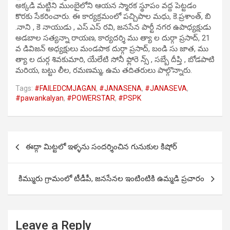
అక్కడి మట్టిని ముంబైలోని ఆయన స్మారక స్థూపం వద్ద పెట్టడం
కొరకు సేకరించారు. ఈ కార్యక్రమంలో పచ్చిపాల మధు, కె.ప్రశాంత్, బి
.నాని , కె నాయుడు , ఎస్.ఎస్ రవి, జనసేన పార్టీ నగర ఉపాధ్యక్షుడు
అడబాల సత్యన్నా రాయణ, కార్యదర్శి ము త్యా ల దుర్గా ప్రసాద్, 21
వ డివిజన్ అధ్యక్షులు మండపాక దుర్గా ప్రసాద్, బండి సు జాత, ము
త్యా ల దుర్గ శివకుమారి, యేలేటి సోనీ ఫ్లోరె న్స్ , సబ్బే దీప్తి , బోడపాటి
మరియ, బట్టు లీల, రమణమ్మ, ఉమ తదితరులు పాల్గొన్నారు.
Tags:
#FAILEDCMJAGAN
,
#JANASENA
,
#JANASEVA
,
#pawankalyan
,
#POWERSTAR
,
#PSPK
Post
ఈద్గా మిట్టలో ఇళ్ళను సందర్శించిన గునుకుల కిషోర్
navigation
కిమ్మురు గ్రామంలో టీడీపీ, జనసేనల ఇంటింటికి ఉమ్మడి ప్రచారం
Leave a Reply