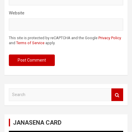
Website
This site is protected by reCAPTCHA and the Google
Privacy Policy
and
Terms of Service
apply.
S
e
a
r
c
JANASENA CARD
h