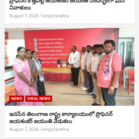
ప్రొఫెసర్ కొత్తపల్లి జయశంకర్ జయంతి సందర్భంగా ఘన
నివాళులు
August 7, 2026
kingofandhra
NEWS
VIRAL NEWS
జనసేన తెలంగాణ రాష్ట్ర కార్యాలయంలో ప్రొఫెసర్
జయశంకర్ జయంతి వేడుకలు
August 7, 2026
kingofandhra