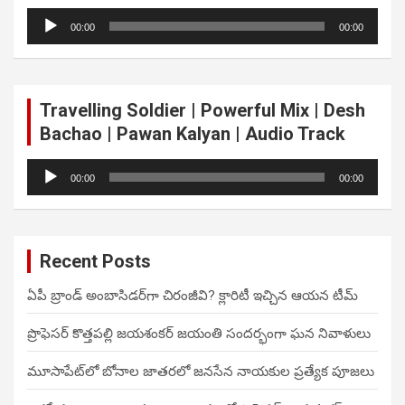
Audio
00:00
00:00
Player
Travelling Soldier | Powerful Mix | Desh
Bachao | Pawan Kalyan | Audio Track
Audio
00:00
00:00
Player
Recent Posts
ఏపీ బ్రాండ్ అంబాసిడర్‌గా చిరంజీవి? క్లారిటీ ఇచ్చిన ఆయన టీమ్
ప్రొఫెసర్ కొత్తపల్లి జయశంకర్ జయంతి సందర్భంగా ఘన నివాళులు
మూసాపేట్‌లో బోనాల జాతరలో జనసేన నాయకుల ప్రత్యేక పూజలు