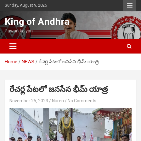
Skip
Sunday, August 9, 2026
to
content
King of Andhra
Pawan kalyan
Home
NEWS
రేచర్ల పేటలో జనసేన భీమ్ యాత్ర
రేచర్ల పేటలో జనసేన భీమ్ యాత్ర
November 25, 2023
Naren
No Comments