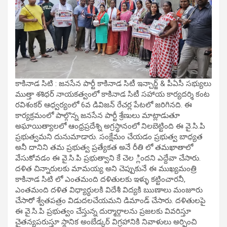
కాకినాడ సిటి : జనసేన పార్టీ కాకినాడ సిటీ ఇన్చార్జ్ & పీఏసీ సభ్యులు
ముత్తా శశిధర్ నాయకత్వంలో కాకినాడ సిటీ సహాయ కార్యదర్శి కంట
రవిశంకర్ ఆధ్వర్యంలో 6వ డివిజన్ రేచర్ల పేటలో జరిగినది. ఈ
కార్యక్రమంలో పాల్గొన్న జనసేన పార్టీ శ్రేణులు మాట్లాడుతూ
అఘాయిత్యాలలో ఆంధ్రప్రదేశ్ని అగ్రస్థానంలో నిలబెట్టింది ఈ వై.సి.పి
ప్రభుత్వమని దునుమాడారు. సంక్షేమం చేయడం ప్రభుత్వ బాధ్యత
అనీ దానిని తమ ప్రభుత్వ ప్రత్యేకత అనే రీతి లో తమఖాతాలో
వేసుకోవడం ఈ వై.సి.పి ప్రభుత్వాని కే చెల ్లిందని ఎద్దేవా చేసారు.
దళిత చిన్నారులకు మామయ్య అని చెప్పుకునే ఈ ముఖ్యమంత్రి
కాకినాడ సిటి లో ఎంతమంది దళితులకు ఇళ్ళు కట్టించారనీ,
ఎంతమంది దళిత విధ్యార్ధులకి విదేశీ విద్యకి ఋణాలు మంజూరు
చేసారో శ్వేతపత్రం విడుదలచేయమని డిమాండ్ చేసారు. దళితులపై
ఈ వై.సి.పి ప్రభుత్వం చేస్తున్న దుర్మార్గాలను ప్రజలకు వివరిస్తూ
చైతన్యపరుస్తూ స్థానిక అంబేడ్కర్ విగ్రహానికి నివాళులు అర్పించి