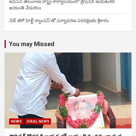
జనసేన తెలంగాణ రాష్ట్ర కార్యాలయంలో ప్రొఫెసర్ జయశంకర్
జయంతి వేడుకలు
నెట్ జీరో హెల్దీ క్యాంపస్’తో పర్యావరణ పరిరక్షణకు శ్రీకారం
You may Missed
NEWS
VIRAL NEWS