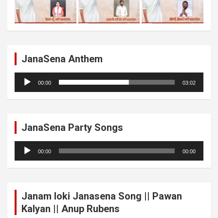
JanaSena Anthem
Audio
00:00
03:02
Player
JanaSena Party Songs
Audio
00:00
00:00
Player
Janam loki Janasena Song || Pawan
Kalyan || Anup Rubens