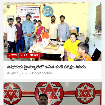
NEWS
VIRAL NEWS
ఉషోదయ హైస్కూల్‌లో ఉచిత కంటి పరీక్షల శిబిరం
August 5, 2026
kingofandhra