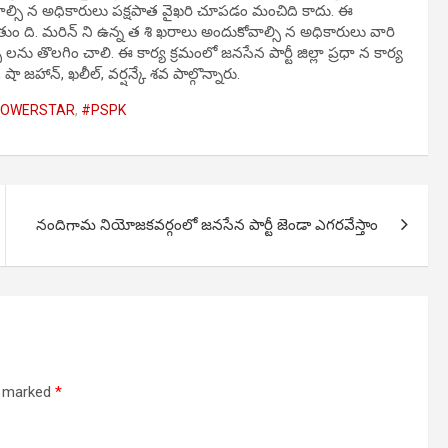
చాల్సి న అధికారులు పక్షపాత వైఖరి చూపడం మంచిది కాదు. ఈ
ం ది. మరిన్ ని ఉన్న త శి ఖరాలు అందుకోవాల్సి న అధికారులు వారి
ీ లను తొలగిం చాలి. ఈ కార్య క్రమంలో జనసేన పార్టీ జిల్లా ప్రధా న కార్య
ా జహాన్, ఖలీల్, వర్షన్కే శవ పాల్గొన్నారు.
OWERSTAR
,
#PSPK
నందిగామ నియోజకవర్గంలో జనసేన పార్టీ జెండా ఎగరవేస్తాం
re marked
*