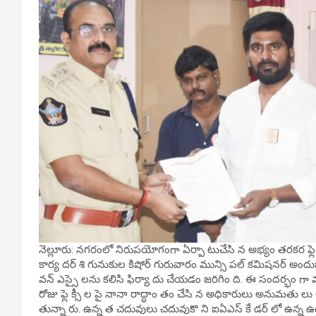
నెల్లూరు: నగరంలో నిరుపయోగంగా ఏర్పా టుచేసి న అభ్యం తరకర ఫ్లె క్
కార్య దర్ శి గునుకుల కిషోర్ గురువారం మున్సి పల్ కమిషనర్ అం
వన్ ఎస్సై లను కలిసి ఫిర్యా దు చేయడం జరిగిం ది. ఈ సందర్భం గ
రోజు ఫ్లె క్సీ ల పై నానా రాద్ధాం తం చేసి న అధికారులు అనుమతు లు
తున్నా రు. ఉన్న త చదువులు చదువుకొ ని ఐఏఎస్ కే డర్ లో ఉన్న ఉ