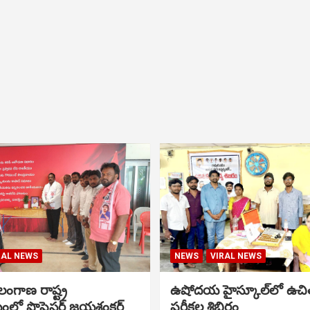
RAL NEWS
NEWS
VIRAL NEWS
ంగాణ రాష్ట్ర
ఉషోదయ హైస్కూల్‌లో ఉచి
ంలో ప్రొఫెసర్ జయశంకర్
పరీక్షల శిబిరం