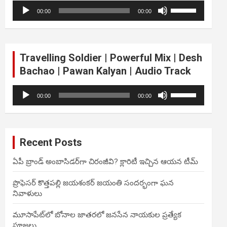
Audio
Use
volume.
00:00
00:00
Player
Up/Down
Arrow
keys
to
Travelling Soldier | Powerful Mix | Desh
increase
Bachao | Pawan Kalyan | Audio Track
or
decrease
Audio
Use
volume.
00:00
00:00
Player
Up/Down
Arrow
keys
to
Recent Posts
increase
or
ఏపీ బ్రాండ్ అంబాసిడర్‌గా చిరంజీవి? క్లారిటీ ఇచ్చిన ఆయన టీమ్
decrease
volume.
ప్రొఫెసర్ కొత్తపల్లి జయశంకర్ జయంతి సందర్భంగా ఘన
నివాళులు
మూసాపేట్‌లో బోనాల జాతరలో జనసేన నాయకుల ప్రత్యేక
పూజలు