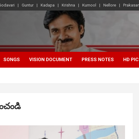
Godavari
Guntur
Kadapa
Krishna
Kurnool
Nellore
Prakasa
SONGS
VISION DOCUMENT
PRESS NOTES
HD PI
ించండి