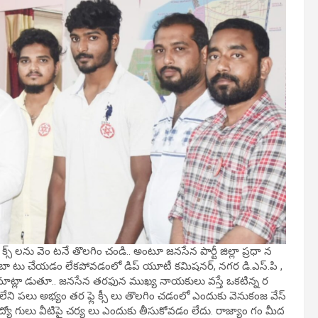
స్ లను వెం టనే తొలగిం చండి.. అంటూ జనసేన పార్టీ జిల్లా ప్రధా న
దుబా టు చేయడం లేకపోవడంలో డిప్ యూటీ కమిషనర్, నగర డి.ఎస్.పి ,
ా మాట్లా డుతూ.. జనసేన తరఫున ముఖ్య నాయకులు వస్తే ఒకటిన్న ర
 లేని పలు అభ్యం తర ఫ్లె క్సీ లు తొలగిం చడంలో ఎందుకు వెనుకంజ వేస్
ద్యో గులు వీటిపై చర్య లు ఎందుకు తీసుకోవడం లేదు. రాజ్యాం గం మీద