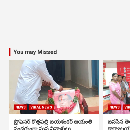
You may Missed
NEWS
VIRAL NEWS
NEWS
VI
ప్రొఫెసర్ కొత్తపల్లి జయశంకర్ జయంతి
జనసేన తెల
సందర్భంగా ఘన నివాళులు
కార్యాలయ