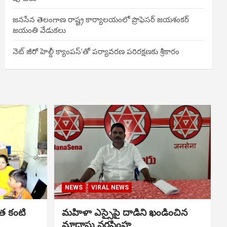
జనసేన తెలంగాణ రాష్ట్ర కార్యాలయంలో ప్రొఫెసర్ జయశంకర్
జయంతి వేడుకలు
నెట్ జీరో హెల్దీ క్యాంపస్’తో పర్యావరణ పరిరక్షణకు శ్రీకారం
NEWS
VIRAL NEWS
త కంటి
మహిళా ఎస్సైపై దాడిని ఖండించిన
మాదాసు నరసింహ