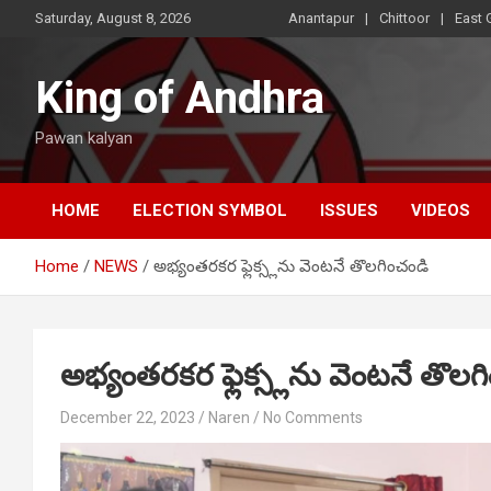
Skip
Saturday, August 8, 2026
Anantapur
Chittoor
East 
to
content
King of Andhra
Pawan kalyan
HOME
ELECTION SYMBOL
ISSUES
VIDEOS
Home
NEWS
అభ్యంతరకర ఫ్లెక్స్లను వెంటనే తొలగించండి
అభ్యంతరకర ఫ్లెక్స్లను వెంటనే తొలగ
December 22, 2023
Naren
No Comments