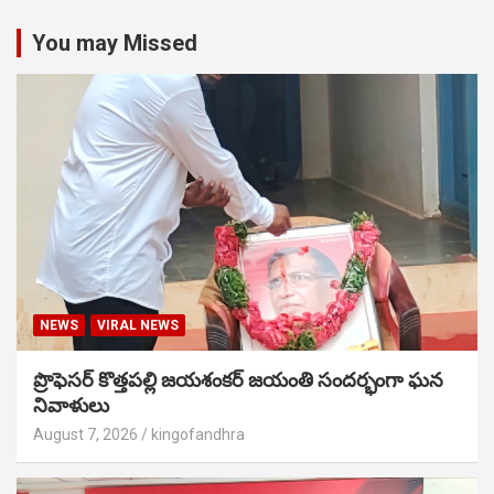
You may Missed
NEWS
VIRAL NEWS
ప్రొఫెసర్ కొత్తపల్లి జయశంకర్ జయంతి సందర్భంగా ఘన
నివాళులు
August 7, 2026
kingofandhra