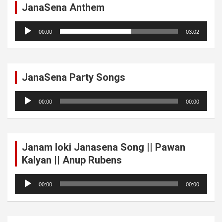
JanaSena Anthem
Audio
00:00
03:02
Player
JanaSena Party Songs
Audio
00:00
00:00
Player
Janam loki Janasena Song || Pawan
Kalyan || Anup Rubens
Audio
00:00
00:00
Player