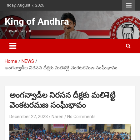
Skip
Friday, August 7, 2026
to
content
King of Andhra
Pawan kalyan
Home
NEWS
అంగన్వాడీల నిరసన దీక్షకు మలిశెట్టి వెంకటరమణ సంఘీభావం
అంగన్వాడీల నిరసన దీక్షకు మలిశెట్టి
వెంకటరమణ సంఘీభావం
December 22, 2023
Naren
No Comments