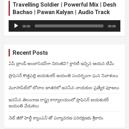
Travelling Soldier | Powerful Mix | Desh
Bachao | Pawan Kalyan | Audio Track
Audio
00:00
00:00
Player
Recent Posts
ఏపీ బ్రాండ్ అంబాసిడర్‌గా చిరంజీవి? క్లారిటీ ఇచ్చిన ఆయన టీమ్
ప్రొఫెసర్ కొత్తపల్లి జయశంకర్ జయంతి సందర్భంగా ఘన నివాళులు
మూసాపేట్‌లో బోనాల జాతరలో జనసేన నాయకుల ప్రత్యేక పూజలు
జనసేన తెలంగాణ రాష్ట్ర కార్యాలయంలో ప్రొఫెసర్ జయశంకర్
జయంతి వేడుకలు
నెట్ జీరో హెల్దీ క్యాంపస్’తో పర్యావరణ పరిరక్షణకు శ్రీకారం