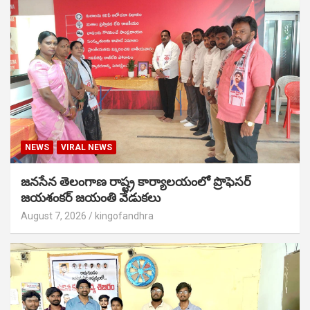
NEWS
VIRAL NEWS
జనసేన తెలంగాణ రాష్ట్ర కార్యాలయంలో ప్రొఫెసర్
జయశంకర్ జయంతి వేడుకలు
August 7, 2026
kingofandhra