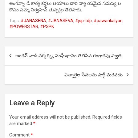
అంగన్వా డీ కార్య కర్తలు ఆయాలు వారి న్యా యమైన సమస్య ల
కోసం సమ్మె నిర్వహిస్ తున్నట్లు తెలిపారు.
Tags:
#JANASENA
,
#JANASEVA
,
#jsp-tdp
,
#pawankalyan
,
#POWERSTAR
,
#PSPK
Post
అంగన్ వాడి వర్కర్స్కి సంఘీభావం తెలిపిన గంగారపు స్వాతి
navigation
ఎన్నారైల సేవలను పార్టీ మరవదు
Leave a Reply
Your email address will not be published.
Required fields
are marked
*
Comment
*