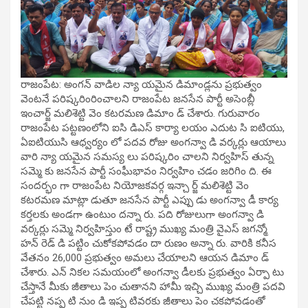
రాజంపేట: అంగన్ వాడిల న్యా యమైన డిమాండ్లను ప్రభుత్వం
వెంటనే పరిష్కరింరించాలని రాజంపేట జనసేన పార్టీ అసెంబ్లీ
ఇంచార్జ్ మలిశెట్టి వెం కటరమణ డిమాం డ్ చేశారు. గురువారం
రాజంపేట పట్టణంలోని ఐసి డిఎస్ కార్యా లయం ఎదుట సి ఐటియు,
ఏఐటియుసి ఆధ్వర్యం లో పదవ రోజు అంగన్వా డి వర్కర్లు ఆయాలు
వారి న్యా యమైన సమస్య లు పరిష్కరిం చాలని నిర్వహిస్ తున్న
సమ్మె కు జనసేన పార్టీ సంఘీభావం నిర్వహిం చడం జరిగిం ది. ఈ
సందర్భం గా రాజంపేట నియోజకవర్గ ఇన్చా ర్జ్ మలిశెట్టి వెం
కటరమణ మాట్లా డుతూ జనసేన పార్టీ ఎప్పు డు అంగన్వా డీ కార్య
కర్తలకు అండగా ఉంటుం దన్నా రు. పది రోజులుగా అంగన్వా డి
వర్కర్లు సమ్మె నిర్వహిస్తుం టే రాష్ట్ర ముఖ్య మంత్రి వైఎస్ జగన్మో
హన్ రెడ్ డి పట్టిం చుకోకపోవడం దా రుణం అన్నా రు. వారికి కనీస
వేతనం 26,000 ప్రభుత్వం అమలు చేయాలని ఆయన డిమాం డ్
చేశారు. ఎన్ నికల సమయంలో అంగన్వా డీలకు ప్రభుత్వం ఏర్పా టు
చేస్తానే మీకు జీతాలు పెం చుతానని హామీ ఇచ్చి ముఖ్య మంత్రి పదవి
చేపట్టి నప్ప టి నుం డి ఇప్ప టివరకు జీతాలు పెం చకపోవడంతో