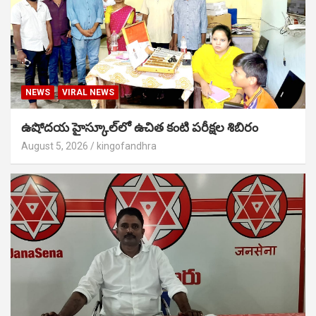
NEWS
VIRAL NEWS
ఉషోదయ హైస్కూల్‌లో ఉచిత కంటి పరీక్షల శిబిరం
August 5, 2026
kingofandhra