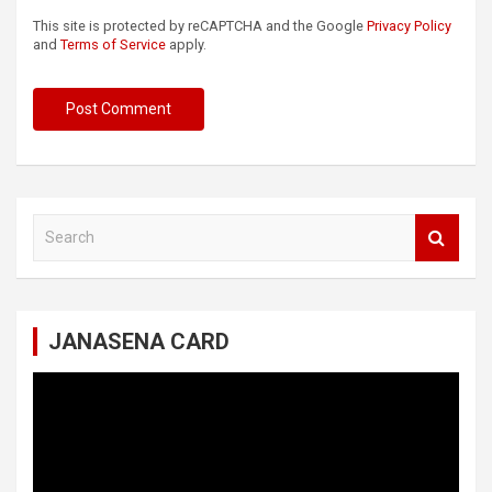
This site is protected by reCAPTCHA and the Google
Privacy Policy
and
Terms of Service
apply.
S
e
a
r
c
JANASENA CARD
h
Video
Player