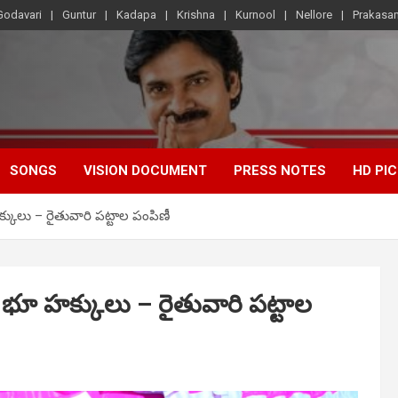
Godavari
Guntur
Kadapa
Krishna
Kurnool
Nellore
Prakasa
SONGS
VISION DOCUMENT
PRESS NOTES
HD PI
ులు – రైతువారి పట్టాల పంపిణీ
ూ హక్కులు – రైతువారి పట్టాల