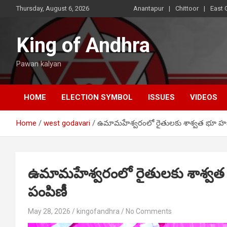
Skip
Thursday, August 6, 2026
Anantapur
Chittoor
East 
to
content
King of Andhra
Pawan kalyan
HOME
ELECTION SYMBOL
ISSUES
VIDEOS
Home
west godavari
ఉమామహేశ్వరంలో రైతులకు శాశ్వత భూ హక్క
ఉమామహేశ్వరంలో రైతులకు శాశ్వత భ
పంపిణీ
May 28, 2026
kingofandhra
No Comments