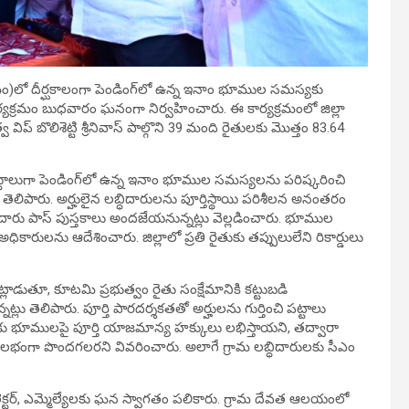
)లో దీర్ఘకాలంగా పెండింగ్‌లో ఉన్న ఇనాం భూముల సమస్యకు
ర్యక్రమం బుధవారం ఘనంగా నిర్వహించారు. ఈ కార్యక్రమంలో జిల్లా
ప్ బొలిశెట్టి శ్రీనివాస్ పాల్గొని 39 మంది రైతులకు మొత్తం 83.64
బ్దాలుగా పెండింగ్‌లో ఉన్న ఇనాం భూముల సమస్యలను పరిష్కరించి
 తెలిపారు. అర్హులైన లబ్ధిదారులను పూర్తిస్థాయి పరిశీలన అనంతరం
ట్టాదారు పాస్ పుస్తకాలు అందజేయనున్నట్లు వెల్లడించారు. భూముల
కారులను ఆదేశించారు. జిల్లాలో ప్రతి రైతుకు తప్పులులేని రికార్డులు
ాట్లాడుతూ, కూటమి ప్రభుత్వం రైతు సంక్షేమానికి కట్టుబడి
ట్లు తెలిపారు. పూర్తి పారదర్శకతతో అర్హులను గుర్తించి పట్టాలు
ు భూములపై పూర్తి యాజమాన్య హక్కులు లభిస్తాయని, తద్వారా
ులభంగా పొందగలరని వివరించారు. అలాగే గ్రామ లబ్ధిదారులకు సీఎం
లెక్టర్, ఎమ్మెల్యేలకు ఘన స్వాగతం పలికారు. గ్రామ దేవత ఆలయంలో