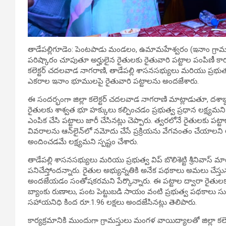
తాడేపల్లిగూడెం: పెంటపాడు మండలం, ఉమామహేశ్వరం (ఇనాం గ్రామం
పరిష్కారం చూపుతూ అర్హులైన రైతులకు రైతువారి పట్టాల పంపిణీ కా
కలెక్టర్ చదలవాడ నాగరాణి, తాడేపల్లి శాసనసభ్యులు మరియు ప్రభుత్వ వి
ఎకరాల ఇనాం భూములపై రైతువారి పట్టాలను అందజేశారు.
ఈ సందర్భంగా జిల్లా కలెక్టర్ చదలవాడ నాగరాణి మాట్లాడుతూ, దశా
రైతులకు శాశ్వత భూ హక్కులు కల్పించడం ప్రభుత్వ ప్రధాన లక్ష్యమని
ఎంపిక చేసి పట్టాలు జారీ చేసినట్లు చెప్పారు. త్వరలోనే రైతులకు ప
వివరాలను ఆన్‌లైన్‌లో నమోదు చేసే ప్రక్రియను వేగవంతం చేయాలని అధి
అందించడమే లక్ష్యమని స్పష్టం చేశారు.
తాడేపల్లి శాసనసభ్యులు మరియు ప్రభుత్వ విప్ బొలిశెట్టి శ్రీనివాస్ మ
పనిచేస్తోందన్నారు. రైతుల అభ్యున్నతికి అనేక పథకాలు అమలు చేస్తున్న
అందజేయడం సంతోషకరమని పేర్కొన్నారు. ఈ పట్టాల ద్వారా రైతులక
బ్యాంకు రుణాలు, పంట పెట్టుబడి సాయం వంటి ప్రభుత్వ పథకాలు స
సహాయనిధి కింద రూ.1.96 లక్షలు అందజేసినట్లు తెలిపారు.
కార్యక్రమానికి ముందుగా గ్రామస్తులు మంగళ వాయిద్యాలతో జిల్లా క