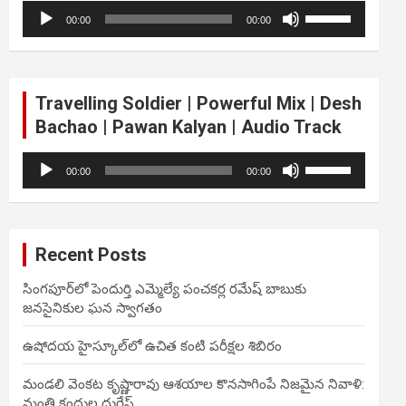
Audio
Use
volume.
00:00
00:00
Player
Up/Down
Arrow
keys
to
Travelling Soldier | Powerful Mix | Desh
increase
Bachao | Pawan Kalyan | Audio Track
or
decrease
Audio
Use
volume.
00:00
00:00
Player
Up/Down
Arrow
keys
to
Recent Posts
increase
or
సింగపూర్‌లో పెందుర్తి ఎమ్మెల్యే పంచకర్ల రమేష్ బాబుకు
decrease
జనసైనికుల ఘన స్వాగతం
volume.
ఉషోదయ హైస్కూల్‌లో ఉచిత కంటి పరీక్షల శిబిరం
మండలి వెంకట కృష్ణారావు ఆశయాల కొనసాగింపే నిజమైన నివాళి:
మంత్రి కందుల దుర్గేష్