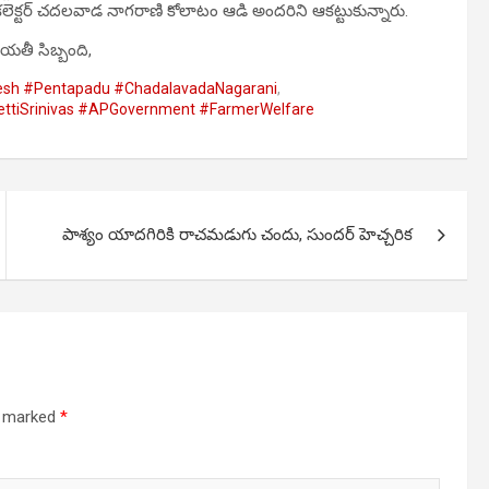
 కలెక్టర్ చదలవాడ నాగరాణి కోలాటం ఆడి అందరిని ఆకట్టుకున్నారు.
ాయతీ సిబ్బంది,
esh #Pentapadu #ChadalavadaNagarani
,
ettiSrinivas #APGovernment #FarmerWelfare
పాశ్యం యాదగిరికి రాచమడుగు చందు, సుందర్ హెచ్చరిక
re marked
*