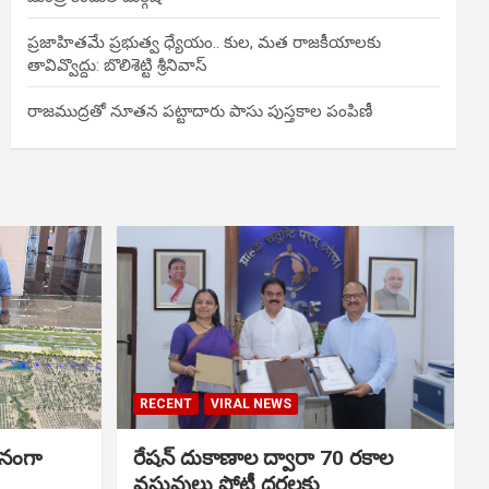
ప్రజాహితమే ప్రభుత్వ ధ్యేయం.. కుల, మత రాజకీయాలకు
తావివ్వొద్దు: బొలిశెట్టి శ్రీనివాస్
రాజముద్రతో నూతన పట్టాదారు పాసు పుస్తకాల పంపిణీ
RECENT
VIRAL NEWS
ానంగా
రేషన్ దుకాణాల ద్వారా 70 రకాల
వస్తువులు పోటీ ధరలకు