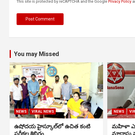
This site is protected by reCAPTCHA and the Google
Privacy Policy
a
You may Missed
NEWS
VIRAL NEWS
NEWS
VI
ఉషోదయ హైస్కూల్‌లో ఉచిత కంటి
మహిళా ఎస్
పరీక్షల శిబిరం
మాదాసు 