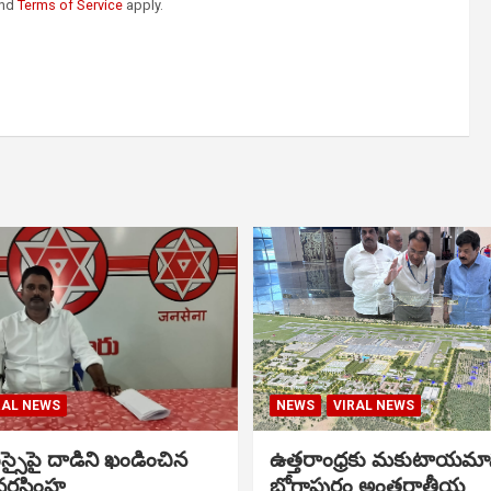
nd
Terms of Service
apply.
RAL NEWS
NEWS
VIRAL NEWS
సైపై దాడిని ఖండించిన
ఉత్తరాంధ్రకు మకుటాయమ
నరసింహ
భోగాపురం అంతర్జాతీయ