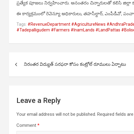
ప్రత్యేక పూజలు నిర్వహించారు. అనంతరం చిన్నారులతో కలిసి జిల్లా
ఈ కార్యక్రమంలో రెవెన్యూ అధికారులు, తహసీల్దార్, ఎంపీడీవో, పంచ
Tags:
#RevenueDepartment #AgricultureNews #AndhraPrad
#Tadepalligudem #Farmers #InamLands #LandPattas #Bolis
Post
నిరంతర విద్యుత్ సరఫరా కోసం కంట్రోల్ రూములు ఏర్పాటు
navigation
Leave a Reply
Your email address will not be published.
Required fields a
Comment
*