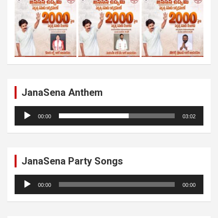
JanaSena Anthem
Audio
00:00
03:02
Player
JanaSena Party Songs
Audio
00:00
00:00
Player