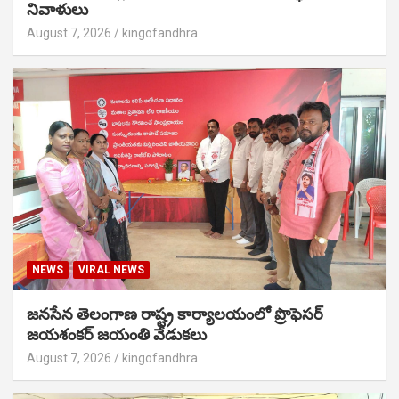
నివాళులు
August 7, 2026
kingofandhra
NEWS
VIRAL NEWS
జనసేన తెలంగాణ రాష్ట్ర కార్యాలయంలో ప్రొఫెసర్
జయశంకర్ జయంతి వేడుకలు
August 7, 2026
kingofandhra