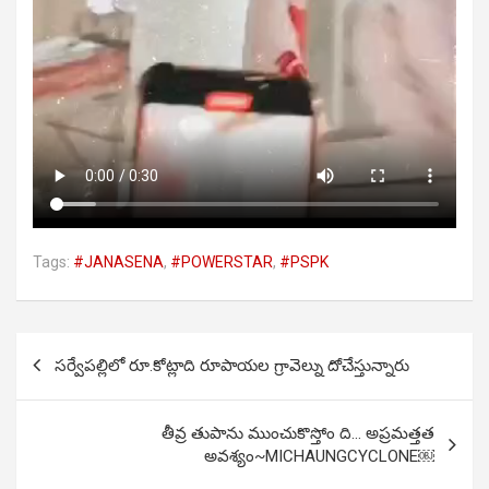
Tags:
#JANASENA
,
#POWERSTAR
,
#PSPK
Post
సర్వేపల్లిలో రూ.కోట్లాది రూపాయల గ్రావెల్ను దోచేస్తున్నారు
navigation
తీవ్ర తుపాను ముంచుకొస్తోం ది… అప్రమత్తత
అవశ్యం~MICHAUNGCYCLONE￼