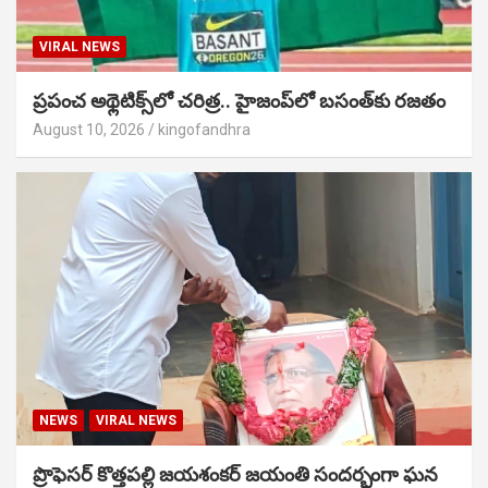
VIRAL NEWS
ప్రపంచ అథ్లెటిక్స్‌లో చరిత్ర.. హైజంప్‌లో బసంత్‌కు రజతం
August 10, 2026
kingofandhra
NEWS
VIRAL NEWS
ప్రొఫెసర్ కొత్తపల్లి జయశంకర్ జయంతి సందర్భంగా ఘన