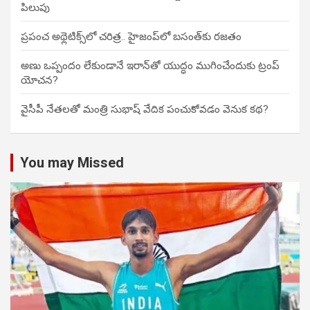
పిలుపు
ప్రపంచ అథ్లెటిక్స్‌లో చరిత్ర.. హైజంప్‌లో బసంత్‌కు రజతం
అణు ఒప్పందం లేకుండానే ఇరాన్‌తో యుద్ధం ముగించేందుకు ట్రంప్‌
యోచన?
వైసీపీ నేతలతో మంత్రి సుభాష్‌ వేదిక పంచుకోవడం వెనుక కథ?
You may Missed