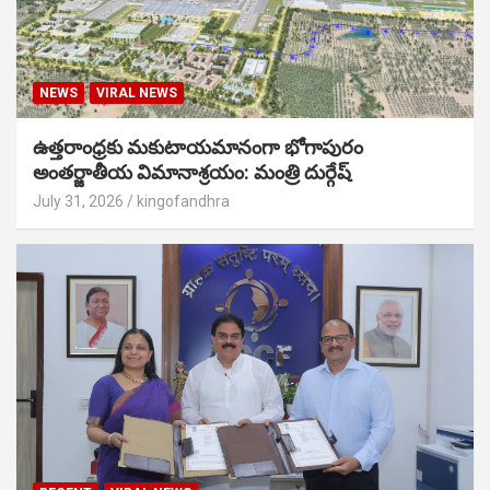
NEWS
VIRAL NEWS
ఉత్తరాంధ్రకు మకుటాయమానంగా భోగాపురం
అంతర్జాతీయ విమానాశ్రయం: మంత్రి దుర్గేష్
July 31, 2026
kingofandhra