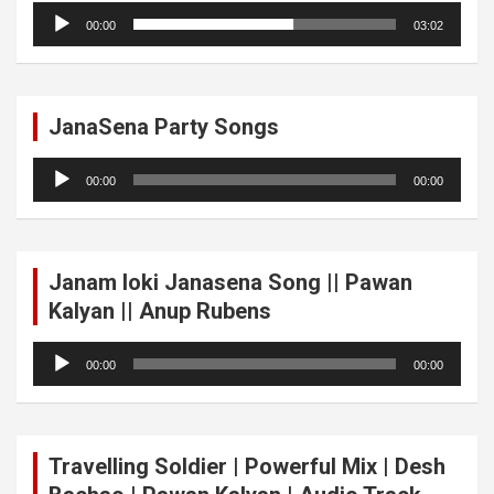
Audio
00:00
03:02
Player
JanaSena Party Songs
Audio
00:00
00:00
Player
Janam loki Janasena Song || Pawan
Kalyan || Anup Rubens
Audio
00:00
00:00
Player
Travelling Soldier | Powerful Mix | Desh