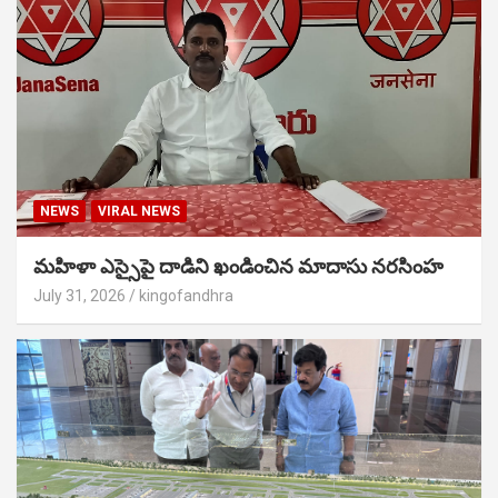
NEWS
VIRAL NEWS
మహిళా ఎస్సైపై దాడిని ఖండించిన మాదాసు నరసింహ
July 31, 2026
kingofandhra