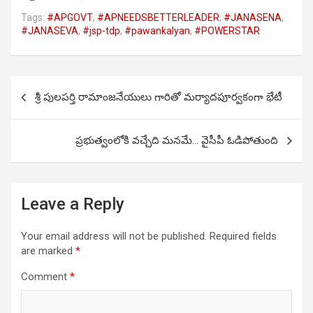
Tags:
#APGOVT
,
#APNEEDSBETTERLEADER
,
#JANASENA
,
#JANASEVA
,
#jsp-tdp
,
#pawankalyan
,
#POWERSTAR
Post
శ్రీ పులపర్తి రామాంజనేయులు గారితో మర్యాదపూర్వకంగా భేటీ
navigation
ప్రభుత్వంలోకి వచ్చేది మనమే… వైసీపీ ఓడిపోతుంది
Leave a Reply
Your email address will not be published.
Required fields
are marked
*
Comment
*