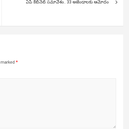
ఏపీ కేబినెట్ సమావేశం.. 33 అజెండాలకు ఆమోదం
re marked
*