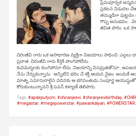
ప్రేమపూర్వక జన్మది
ప్రకటన విడుదల చ
తమ్ముడిగా పుట్టడం 
గొప్ప అనుభవం… వెల
జీవిత పాఠం. ఒక స
చిరంజీవి గారు ఒక అసాధారణ వ్యక్తిగా విజయాలు సాధించి. ఎల్లలు దాటి 
ప్రదాత. చిరంజీవి గారు కీర్తికి పొంగిపోలేదు..
కువిమర్శలకు కుంగిపోనూ లేదు. విజయాన్ని వినమ్రతతోనూ.. అపజయా
నేను నేర్చుకున్నాను . అన్నిటిని భరిం చే శక్తి ఆయన నైజం. అందుక
మాతృ సమానురాలైన వదినకు ఆ భగవంతుడు సంపూర్ణ ఆయుష్షుతో 
కోరుకుంటున్నానని శ్రీ పవన్ కళ్యాణ్ తెలిపారు.
Tags:
#apdeputycm
,
#chiranjeevi
,
#chiranjeevibirthday
,
#CHI
#megastar
,
#megepowerstar
,
#pawankalyan
,
#POWERSTAR
Post