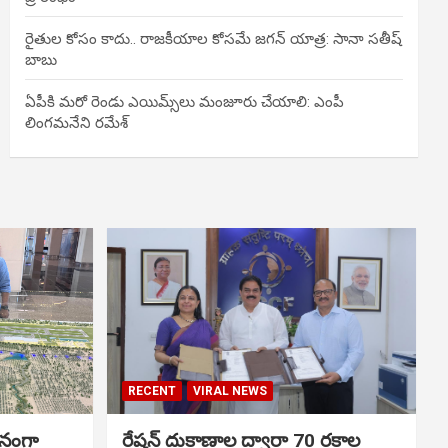
రైతుల కోసం కాదు.. రాజకీయాల కోసమే జగన్ యాత్ర: సానా సతీష్
బాబు
ఏపీకి మరో రెండు ఎయిమ్స్‌లు మంజూరు చేయాలి: ఎంపీ
లింగమనేని రమేశ్
RECENT
VIRAL NEWS
ానంగా
రేషన్ దుకాణాల ద్వారా 70 రకాల