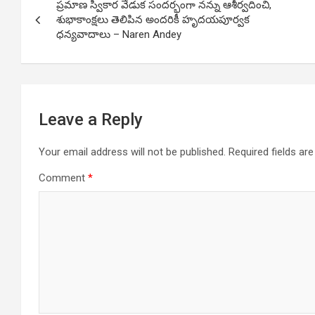
ప్రమాణ స్వీకార వేడుక సందర్భంగా నన్ను ఆశీర్వదించి,
navigation
శుభాకాంక్షలు తెలిపిన అందరికీ హృదయపూర్వక
ధన్యవాదాలు – Naren Andey
Leave a Reply
Your email address will not be published.
Required fields a
Comment
*