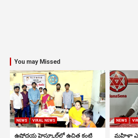
You may Missed
NEWS
VIRAL NEWS
NEWS
VI
ఉషోదయ హైస్కూల్‌లో ఉచిత కంటి
మహిళా ఎస్