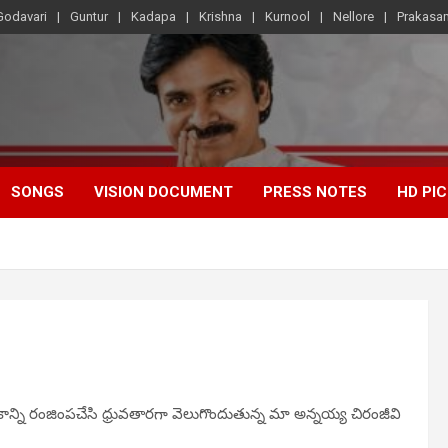
Godavari
Guntur
Kadapa
Krishna
Kurnool
Nellore
Prakasa
SONGS
VISION DOCUMENT
PRESS NOTES
HD PI
 లోకాన్ని రంజింపచేసి ధ్రువతారగా వెలుగొందుతున్న మా అన్నయ్య చిరంజీవి