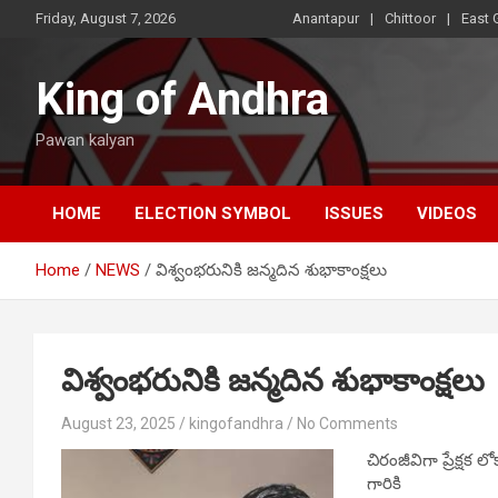
Skip
Friday, August 7, 2026
Anantapur
Chittoor
East 
to
content
King of Andhra
Pawan kalyan
HOME
ELECTION SYMBOL
ISSUES
VIDEOS
Home
NEWS
విశ్వంభరునికి జన్మదిన శుభాకాంక్షలు
విశ్వంభరునికి జన్మదిన శుభాకాంక్షలు
August 23, 2025
kingofandhra
No Comments
చిరంజీవిగా ప్రేక్షక
గారికి