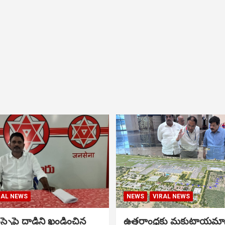
RAL NEWS
NEWS
VIRAL NEWS
సైపై దాడిని ఖండించిన
ఉత్తరాంధ్రకు మకుటాయమ