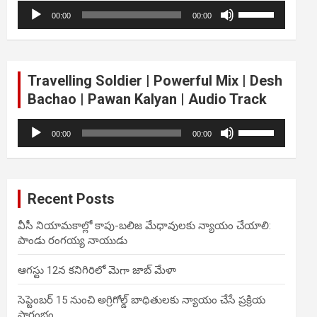
Audio
Use
volume.
00:00
00:00
Player
Up/Down
Arrow
keys
to
Travelling Soldier | Powerful Mix | Desh
increase
Bachao | Pawan Kalyan | Audio Track
or
decrease
Audio
Use
volume.
00:00
00:00
Player
Up/Down
Arrow
keys
to
Recent Posts
increase
or
వీసీ నియామకాల్లో కాపు-బలిజ మేధావులకు న్యాయం చేయాలి:
decrease
పాండు రంగయ్య నాయుడు
volume.
ఆగస్టు 12న కనిగిరిలో మెగా జాబ్ మేళా
సెప్టెంబర్ 15 నుంచి అగ్రిగోల్డ్ బాధితులకు న్యాయం చేసే ప్రక్రియ
ప్రారంభం