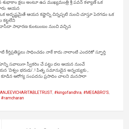
న శుభాకాం క్షలు అంటూ ఉప ముఖ్యమంత్రి శ్రీ పవన్ కళ్యాణ్ ఒక
ేశారు. ఆయన
ఒక అదృష్టమైతే ఆయన కష్టాన్ని చిన్నప్పటి నుంచి చూస్తూ పెరగడం ఒక
 కట్టలేని
ాదాసీదా సాధారణ కుంటుంబం నుంచి వచ్చిన
కీర్తిప్రతిష్ఠలు సాధించడం నాకే కాదు నాలాంటి ఎందరికో స్ఫూర్తి
న్ని సవాలుగా స్వీకరిం చే పట్టు దల ఆయన నుంచే
ే ఆయన ‘విశ్వం భరుడు’..! పితృ సమానుడైన అన్నయ్యకు ,
కూడిన ఆరోగ్య సంపదను ప్రసాదిం చాలని మనసారా
RANJEEVICHARITABLETRUST
,
#kingofandhra
,
#MEGABRO'S
,
,
#ramcharan