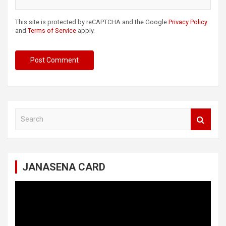
This site is protected by reCAPTCHA and the Google
Privacy Policy
and
Terms of Service
apply.
S
e
a
r
c
JANASENA CARD
h
Video
Player