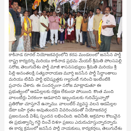
కాకినాడ రూరల్ నియోజకవర్గంలోని కరప మండలంలో జనసేన పార్టీ
రాష్ట్ర కార్యదర్శి మరియు కాకినాడ ప్రధమ మేయర్ శ్రీమతి పోలసపల్లి
సరోజ, తెలుగుదేశం పార్టీ మాజీ శాసనసభ్యులు శ్రీమతి మరియు శ్రీ
పిల్లి అనంతలక్షి సత్యనారాయణ మూర్తి జనసేన పార్టీ సిద్దాంతాలు
మరియు టిడిపి పార్టీ భవిష్యత్తకు గ్యారంటీ గురించి ఇంటింటికి
ప్రచారం చేశారు. ఈ సందర్బంగా సరోజ మాట్లాడుతూ ఈ
ప్రభుత్వంలో ఆడపిల్లలకు రక్షణ లేకుండా పోయింది. కొంత మంది
వాలంటీర్లు ఏరకంగా ఆడవారిని ఇబ్బందులకు గురిచేస్తున్నారో
ప్రతిరోజు చూస్తూనే ఉన్నాము. వాలంటీర్ వ్యవస్థ వలన ఆడపిల్లల
డేటా బహి ర్గతం అవుతుందని వివరించడంతో నియోజకవర్గ
ప్రజలనుండి విశేష స్పందన లభించింది. అవినీతి, అక్రమాల కొలువైన
ఈ ప్రభుత్వాన్ని గద్దె దించే దిశగా ప్రజలు ఎదురుచూస్తున్నారన్నారు.
ఈ కార్య క్రమంలో జనసేన పార్టీ నాయకులు, కార్యకర్తలు, తెలుగుదేశం