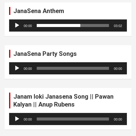
JanaSena Anthem
Audio
00:00
03:02
Player
JanaSena Party Songs
Audio
00:00
00:00
Player
Janam loki Janasena Song || Pawan
Kalyan || Anup Rubens
Audio
00:00
00:00
Player