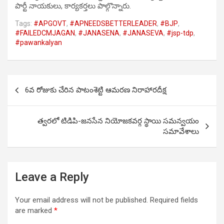
పార్టీ నాయకులు, కార్యకర్తలు పాల్గొన్నారు.
Tags:
#APGOVT
,
#APNEEDSBETTERLEADER
,
#BJP
,
#FAILEDCMJAGAN
,
#JANASENA
,
#JANASEVA
,
#jsp-tdp
,
#pawankalyan
Post
6వ రోజుకు చేరిన పాటంశెట్టి ఆమరణ నిరాహారదీక్ష
navigation
త్వరలో టిడిపి-జనసేన నియోజకవర్గ స్థాయి సమన్వయం
సమావేశాలు
Leave a Reply
Your email address will not be published.
Required fields
are marked
*