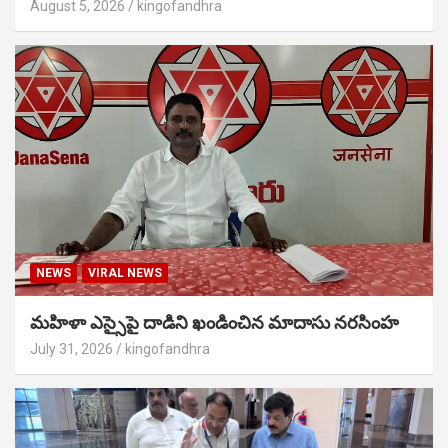
August 5, 2026
kingofandhra
NEWS
VIRAL NEWS
మహిళా ఎస్సైపై దాడిని ఖండించిన మాదాసు నరసింహ
July 31, 2026
kingofandhra