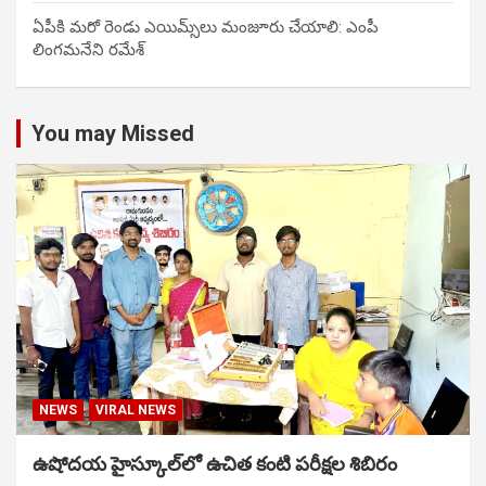
ఏపీకి మరో రెండు ఎయిమ్స్‌లు మంజూరు చేయాలి: ఎంపీ
లింగమనేని రమేశ్
You may Missed
NEWS
VIRAL NEWS
ఉషోదయ హైస్కూల్‌లో ఉచిత కంటి పరీక్షల శిబిరం