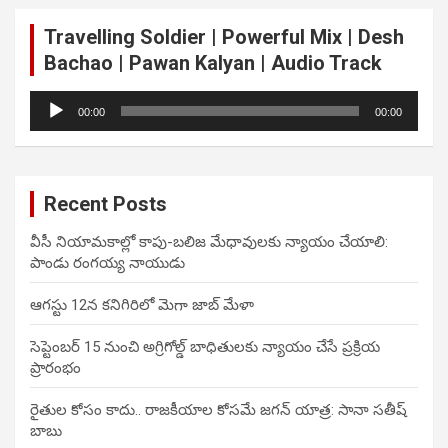
Travelling Soldier | Powerful Mix | Desh
Bachao | Pawan Kalyan | Audio Track
Audio
00:00
00:00
Player
Recent Posts
వీసీ నియామకాల్లో కాపు-బలిజ మేధావులకు న్యాయం చేయాలి:
పాండు రంగయ్య నాయుడు
ఆగస్టు 12న కనిగిరిలో మెగా జాబ్ మేళా
సెప్టెంబర్ 15 నుంచి అగ్రిగోల్డ్ బాధితులకు న్యాయం చేసే ప్రక్రియ
ప్రారంభం
రైతుల కోసం కాదు.. రాజకీయాల కోసమే జగన్ యాత్ర: సానా సతీష్
బాబు