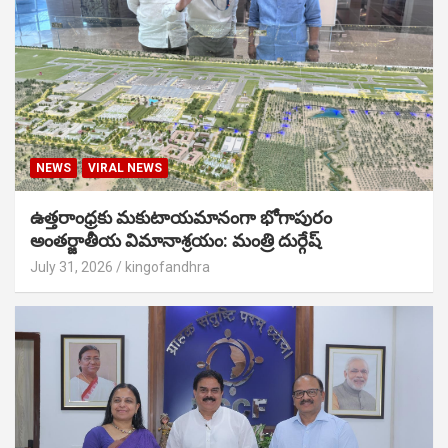
NEWS
VIRAL NEWS
ఉత్తరాంధ్రకు మకుటాయమానంగా భోగాపురం
అంతర్జాతీయ విమానాశ్రయం: మంత్రి దుర్గేష్
July 31, 2026
kingofandhra