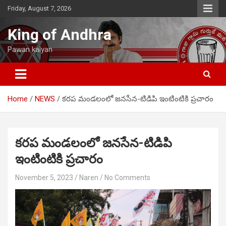
Skip
Friday, August 7, 2026
to
content
King of Andhra
Pawan kalyan
Home
NEWS
కరప మండలంలో జనసేన-టిడిపి ఇంటింటికి ప్రచారం
కరప మండలంలో జనసేన-టిడిపి
ఇంటింటికి ప్రచారం
November 5, 2023
Naren
No Comments