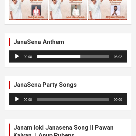
JanaSena Anthem
Audio
00:00
03:02
Player
JanaSena Party Songs
Audio
00:00
00:00
Player
Janam loki Janasena Song || Pawan
Kalyan || Anup Rubens