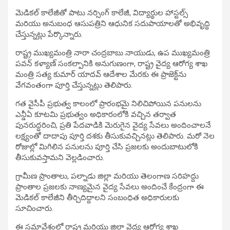
మెడికల్ కాలేజీతో పాటు నర్సింగ్ కాలేజీ, విద్యార్థుల హాస్టల్స్
మరియు అనుబంధ ఆసుపత్రిని ఆధునిక సదుపాయాలతో అభివృద్ధి
చేస్తున్నట్లు పేర్కొన్నారు.
రాష్ట్ర ముఖ్యమంత్రి నారా చంద్రబాబు నాయుడు, ఉప ముఖ్యమంత్రి
పవన్ కళ్యాణ్ సంకల్పానికి అనుగుణంగా, రాష్ట్ర వైద్య ఆరోగ్య శాఖ
మంత్రి సత్య కుమార్ యాదవ్ ఆదేశాల మేరకు ఈ ప్రాజెక్ట్‌ను
వేగవంతంగా పూర్తి చేస్తున్నట్లు తెలిపారు.
గత వైసీపీ ప్రభుత్వ కాలంలో ప్రారంభమై నిలిచిపోయిన పనులను
ఎన్డీఏ కూటమి ప్రభుత్వం అధికారంలోకి వచ్చిన తర్వాత
పునరుద్ధరించి, ప్రతి పేదవాడికి మెరుగైన వైద్య సేవలు అందించాలనే
లక్ష్యంతో దాదాపు పూర్తి దశకు తీసుకువచ్చినట్లు తెలిపారు. మరో నెల
రోజుల్లో మిగిలిన పనులను పూర్తి చేసి ప్రజలకు అందుబాటులోకి
తీసుకువస్తామని వెల్లడించారు.
గ్రామీణ ప్రాంతాలు, పల్నాడు జిల్లా మరియు తెలంగాణ సరిహద్దు
ప్రాంతాల ప్రజలకు నాణ్యమైన వైద్య సేవలు అందించే కేంద్రంగా ఈ
మెడికల్ కాలేజీని తీర్చిదిద్దాలని సంబంధిత అధికారులకు
సూచించారు.
ఈ సమావేశంలో రాష్ట్ర మరియు జిల్లా వైద్య ఆరోగ్య శాఖ