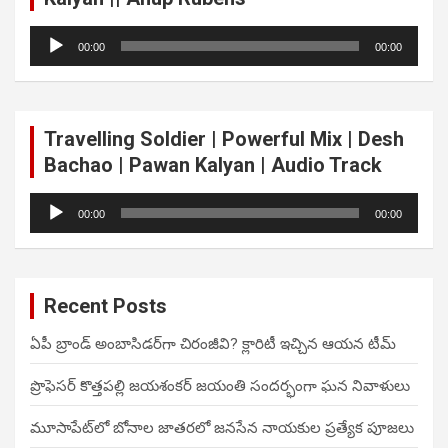
Audio
00:00
00:00
Player
Travelling Soldier | Powerful Mix | Desh
Bachao | Pawan Kalyan | Audio Track
Audio
00:00
00:00
Player
Recent Posts
ఏపీ బ్రాండ్ అంబాసిడర్‌గా చిరంజీవి? క్లారిటీ ఇచ్చిన ఆయన టీమ్
ప్రొఫెసర్ కొత్తపల్లి జయశంకర్ జయంతి సందర్భంగా ఘన నివాళులు
మూసాపేట్‌లో బోనాల జాతరలో జనసేన నాయకుల ప్రత్యేక పూజలు