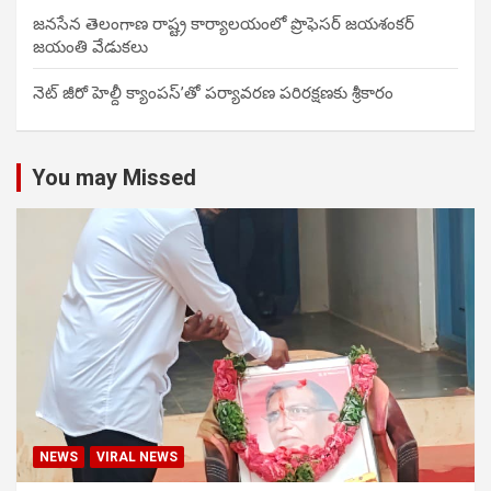
జనసేన తెలంగాణ రాష్ట్ర కార్యాలయంలో ప్రొఫెసర్ జయశంకర్
జయంతి వేడుకలు
నెట్ జీరో హెల్దీ క్యాంపస్’తో పర్యావరణ పరిరక్షణకు శ్రీకారం
You may Missed
NEWS
VIRAL NEWS