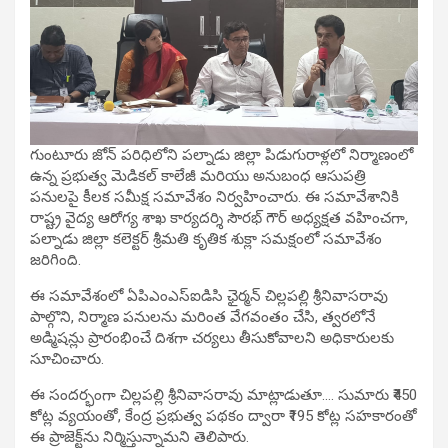
గుంటూరు జోన్ పరిధిలోని పల్నాడు జిల్లా పిడుగురాళ్లలో నిర్మాణంలో
ఉన్న ప్రభుత్వ మెడికల్ కాలేజీ మరియు అనుబంధ ఆసుపత్రి
పనులపై కీలక సమీక్ష సమావేశం నిర్వహించారు. ఈ సమావేశానికి
రాష్ట్ర వైద్య ఆరోగ్య శాఖ కార్యదర్శి సౌరభ్ గౌర్ అధ్యక్షత వహించగా,
పల్నాడు జిల్లా కలెక్టర్ శ్రీమతి కృతిక శుక్లా సమక్షంలో సమావేశం
జరిగింది.
ఈ సమావేశంలో ఏపిఎంఎస్ఐడిసి ఛైర్మన్ చిల్లపల్లి శ్రీనివాసరావు
పాల్గొని, నిర్మాణ పనులను మరింత వేగవంతం చేసి, త్వరలోనే
అడ్మిషన్లు ప్రారంభించే దిశగా చర్యలు తీసుకోవాలని అధికారులకు
సూచించారు.
ఈ సందర్భంగా చిల్లపల్లి శ్రీనివాసరావు మాట్లాడుతూ…. సుమారు ₹450
కోట్ల వ్యయంతో, కేంద్ర ప్రభుత్వ పథకం ద్వారా ₹195 కోట్ల సహకారంతో
ఈ ప్రాజెక్ట్‌ను నిర్మిస్తున్నామని తెలిపారు.