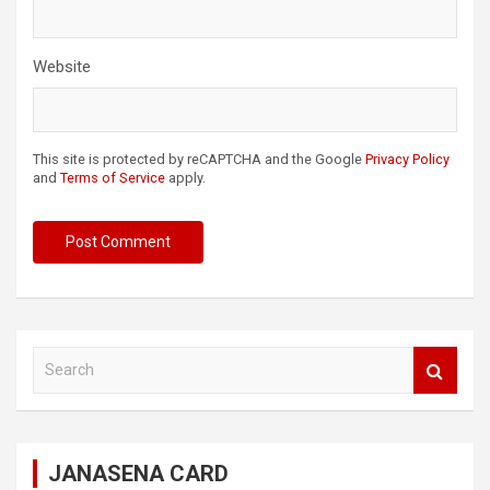
Website
This site is protected by reCAPTCHA and the Google
Privacy Policy
and
Terms of Service
apply.
S
e
a
r
c
JANASENA CARD
h