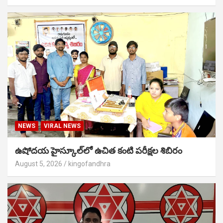
NEWS
VIRAL NEWS
ఉషోదయ హైస్కూల్‌లో ఉచిత కంటి పరీక్షల శిబిరం
August 5, 2026
kingofandhra