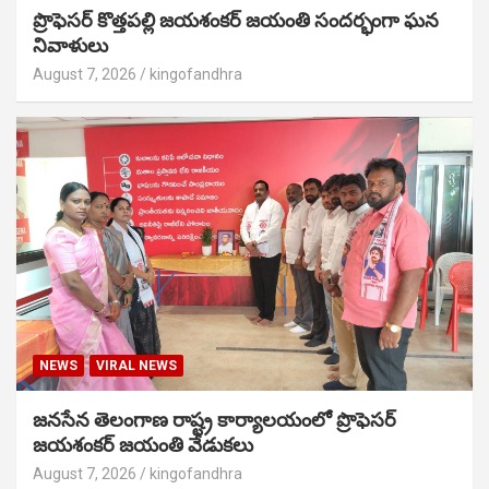
ప్రొఫెసర్ కొత్తపల్లి జయశంకర్ జయంతి సందర్భంగా ఘన
నివాళులు
August 7, 2026
kingofandhra
NEWS
VIRAL NEWS
జనసేన తెలంగాణ రాష్ట్ర కార్యాలయంలో ప్రొఫెసర్
జయశంకర్ జయంతి వేడుకలు
August 7, 2026
kingofandhra