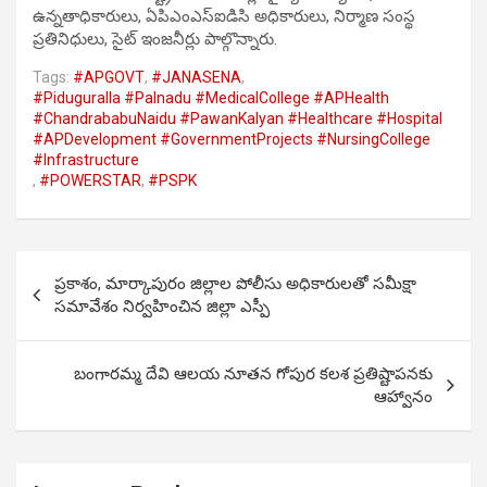
ఉన్నతాధికారులు, ఏపిఎంఎస్ఐడిసి అధికారులు, నిర్మాణ సంస్థ
ప్రతినిధులు, సైట్ ఇంజనీర్లు పాల్గొన్నారు.
Tags:
#APGOVT
,
#JANASENA
,
#Piduguralla #Palnadu #MedicalCollege #APHealth
#ChandrababuNaidu #PawanKalyan #Healthcare #Hospital
#APDevelopment #GovernmentProjects #NursingCollege
#Infrastructure
,
#POWERSTAR
,
#PSPK
Post
ప్రకాశం, మార్కాపురం జిల్లాల పోలీసు అధికారులతో సమీక్షా
navigation
సమావేశం నిర్వహించిన జిల్లా ఎస్పీ
బంగారమ్మ దేవి ఆలయ నూతన గోపుర కలశ ప్రతిష్టాపనకు
ఆహ్వానం