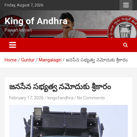
Skip
Friday, August 7, 2026
to
content
King of Andhra
Pawan kalyan
Home
Guntur
Mangalagiri
జనసేన సభ్యత్వ నమోదుకు శ్రీకారం
జనసేన సభ్యత్వ నమోదుకు శ్రీకారం
February 17, 2026
kingofandhra
No Comments