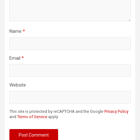
Name
*
Email
*
Website
This site is protected by reCAPTCHA and the Google
Privacy Policy
and
Terms of Service
apply.