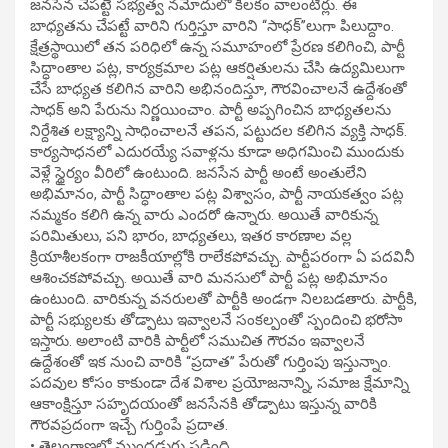
జనసేన చేపట్టే సభ్యత్వ నమోదులో కీలకం వాలంటీర్లు. ఈ
బాధ్యతను చేపట్టే వారిని గుర్తిస్తూ వారిని ‘‘సాధక్’’లుగా పిలుద్దాం.
క్షేత్రస్థాయిలో తన పరిధిలో ఉన్న సమూహంలో ప్రేరణ కలిగించి, పార్టీ
సిద్ధాంతాల పట్ల, కార్యక్రమాల పట్ల ఆకర్షితులను చేసి ఉద్యమిలుగా
చేసే బాధ్యత కలిగిన వారిని అభినందిస్తూ, గౌరవించాలనే ఉద్దేశంతో
సాధక్ అని పేరును నిర్ణయించాం. పార్టీ అప్పగించిన బాధ్యతలను
నిర్దేశిత లక్ష్యాన్ని సాధించాలనే తపన, పట్టుదల కలిగిన వ్యక్తి సాధక్.
కార్యసాధనలో ఎదురయ్యే సవాళ్లను కూడా అధిగమించి ముందుకు
వెళ్లే స్థైర్యం వీరిలో ఉంటుంది. జనసేన పార్టీ అంటే అంతులేని
అభిమానం, పార్టీ సిద్ధాంతాల పట్ల విశ్వాసం, పార్టీ నాయకత్వం పట్ల
నమ్మకం కలిగి ఉన్న వారు ఎందరో ఉన్నారు. అయితే వారికున్న
పరిమితులు, పని భారం, బాధ్యతలు, ఇతర కారణాల వల్ల
క్రియాశీలకంగా రాజకీయాల్లోకి రాలేకపోవచ్చు. పార్టీపరంగా ఏ పదవినీ
ఆశించకపోవచ్చు. అయితే వారి మనసులో పార్టీ పట్ల అభిమానం
ఉంటుంది. వారికున్న వనరులతో పార్టీకి అండగా నిలబడతారు. పార్టీకి,
పార్టీ సభ్యులకు తోడ్పాటు ఇవ్వాలనే సంకల్పంతో స్పందించి భరోసా
ఇస్తారు. అలాంటి వారికి పార్టీలో సముచిత గౌరవం ఇవ్వాలనే
ఉద్దేశంతో ఇక నుంచి వారికి ‘‘ప్రదాత’’ పేరుతో గుర్తింపు ఇస్తున్నాం.
పదవుల కోసం కాకుండా దేశ విశాల ప్రయోజనాన్ని, సమాజ క్షేమాన్ని
ఆకాంక్షిస్తూ సహృదయంతో జనసేనకి తోడ్పాటు ఇస్తున్న వారికి
గౌరవప్రదంగా ఇచ్చే గుర్తింపే ప్రదాత.
• తెలంగాణలో ముందడుగు పడింది