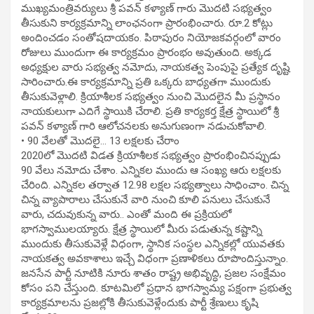
ముఖ్యమంత్రివర్యులు శ్రీ పవన్ కళ్యాణ్ గారు మొదటి సభ్యత్వం
తీసుకుని కార్యక్రమాన్ని లాంఛనంగా ప్రారంభించారు. రూ.2 కోట్లు
అందించడం సంతోషదాయకం. పిఠాపురం నియోజకవర్గంలో వారం
రోజులు ముందుగా ఈ కార్యక్రమం ప్రారంభం అవుతుంది. అక్కడ
అధ్యక్షుల వారు సభ్యత్వ నమోదు, నాయకత్వ పెంపుపై ప్రత్యేక దృష్టి
సారించారు.ఈ కార్యక్రమాన్ని ప్రతి ఒక్కరు బాధ్యతగా ముందుకు
తీసుకువెళ్లాలి. క్రియాశీలక సభ్యత్వం నుంచి మొదలైన మీ ప్రస్థానం
నాయకులుగా ఎదిగే స్థాయికి చేరాలి. ప్రతి కార్యకర్త క్షేత్ర స్థాయిలో శ్రీ
పవన్ కళ్యాణ్ గారి ఆలోచనలకు అనుగుణంగా నడుచుకోవాలి.
• 90 వేలతో మొదలై… 13 లక్షలకు చేరాం
2020లో మొదటి విడత క్రియాశీలక సభ్యత్వం ప్రారంభించినప్పుడు
90 వేలు నమోదు చేశాం. ఎన్నికల ముందు ఆ సంఖ్య ఆరు లక్షలకు
చేరింది. ఎన్నికల తర్వాత 12.98 లక్షల సభ్యత్వాలు సాధించాం. చిన్న
చిన్న వ్యాపారాలు చేసుకునే వారి నుంచి కూలి పనులు చేసుకునే
వారు, చదువుకున్న వారు.. ఎంతో మంది ఈ ప్రక్రియలో
భాగస్వాములయ్యారు. క్షేత్ర స్థాయిలో మీరు పడుతున్న కష్టాన్ని
ముందుకు తీసుకువెళ్లే విధంగా, స్థానిక సంస్థల ఎన్నికల్లో యువతకు
నాయకత్వ అవకాశాలు ఇచ్చే విధంగా ప్రణాళికలు రూపొందిస్తున్నాం.
జనసేన పార్టీ నూటికి నూరు శాతం రాష్ట్ర అభివృద్ధి, ప్రజల సంక్షేమం
కోసం పని చేస్తుంది. కూటమిలో ప్రధాన భాగస్వామ్య పక్షంగా ప్రభుత్వ
కార్యక్రమాలను ప్రజల్లోకి తీసుకువెళ్లేందుకు పార్టీ శ్రేణులు కృషి