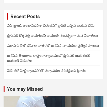
Recent Posts
ఏపీ బ్రాండ్ అంబాసిడర్‌గా చిరంజీవి? క్లారిటీ ఇచ్చిన ఆయన టీమ్
ప్రొఫెసర్ కొత్తపల్లి జయశంకర్ జయంతి సందర్భంగా ఘన నివాళులు
మూసాపేట్‌లో బోనాల జాతరలో జనసేన నాయకుల ప్రత్యేక పూజలు
జనసేన తెలంగాణ రాష్ట్ర కార్యాలయంలో ప్రొఫెసర్ జయశంకర్
జయంతి వేడుకలు
నెట్ జీరో హెల్దీ క్యాంపస్’తో పర్యావరణ పరిరక్షణకు శ్రీకారం
You may Missed