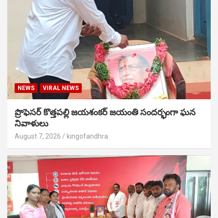
NEWS
VIRAL NEWS
ప్రొఫెసర్ కొత్తపల్లి జయశంకర్ జయంతి సందర్భంగా ఘన
నివాళులు
August 7, 2026
kingofandhra